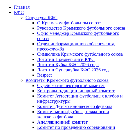
Главная
КФС
Структура КФС
О Крымском футбольном союзе
Руководство Крымского футбольного союза
Офис-менеджер Крымского футбольного
союза
Отдел информационного обеспечения,
пресс-служба
Символика Крымского футбольного союза
Логотип Премьер-лиги КФС
Логотип Кубка КФС 2026 года
Логотип Суперкубка КФС 2026 года
Respect
Комитеты Крымского футбольного союза
Судейско-инспекторский комитет
Контрольно-дисциплинарный комитет
Комитет Аттестации футбольных клубов и
инфраструктуры
Комитет Детско-юношеского футбола
Комитет мини-футбола, пляжного и
женского футбола
Апелляционный комитет
Комитет по проведению соревнований