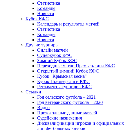
Статистика
Команды
Новости
Кубок КФС
Календарь и результаты матчей
Статистика
Команды
Новости
Другие турниры
Онлайн матчей
Суперкубок КФС
Зимний Кубок КФС
Переходные матчи Премьер-лиги КФС
Открытый зимний Кубок КФС
Кубок "Крымская весна"
Кубок Премьер-лиги КФС
Регламенты турниров КФС
Ссылки
Год сельского футбола – 2021
Год ветеранского футбола – 2020
Видео
Протокольные данные матчей
Судейские назначения
Дисквалификации игроков и официальных
лиц футбольных клубов