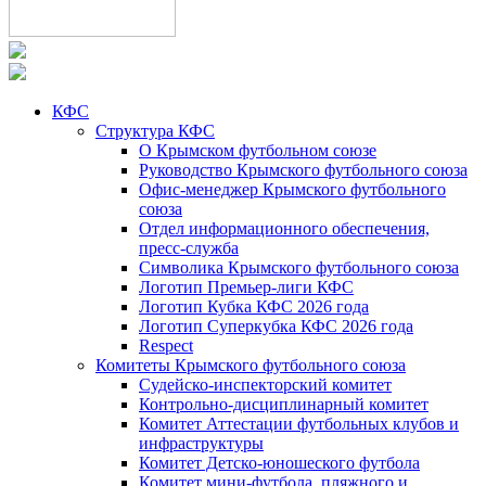
КФС
Структура КФС
О Крымском футбольном союзе
Руководство Крымского футбольного союза
Офис-менеджер Крымского футбольного
союза
Отдел информационного обеспечения,
пресс-служба
Символика Крымского футбольного союза
Логотип Премьер-лиги КФС
Логотип Кубка КФС 2026 года
Логотип Суперкубка КФС 2026 года
Respect
Комитеты Крымского футбольного союза
Судейско-инспекторский комитет
Контрольно-дисциплинарный комитет
Комитет Аттестации футбольных клубов и
инфраструктуры
Комитет Детско-юношеского футбола
Комитет мини-футбола, пляжного и