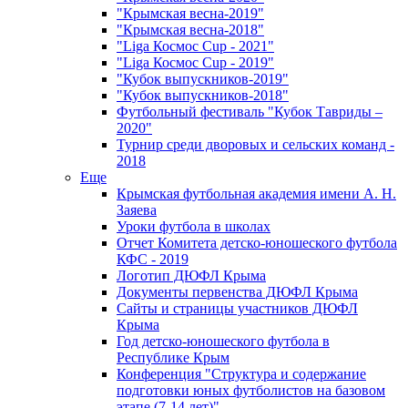
"Крымская весна-2019"
"Крымская весна-2018"
"Liga Космос Cup - 2021"
"Liga Космос Cup - 2019"
"Кубок выпускников-2019"
"Кубок выпускников-2018"
Футбольный фестиваль "Кубок Тавриды –
2020"
Турнир среди дворовых и сельских команд -
2018
Еще
Крымская футбольная академия имени А. Н.
Заяева
Уроки футбола в школах
Отчет Комитета детско-юношеского футбола
КФС - 2019
Логотип ДЮФЛ Крыма
Документы первенства ДЮФЛ Крыма
Сайты и страницы участников ДЮФЛ
Крыма
Год детско-юношеского футбола в
Республике Крым
Конференция "Структура и содержание
подготовки юных футболистов на базовом
этапе (7-14 лет)"