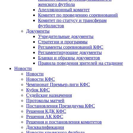
женского футбола
Апелляционный комитет
Комитет по проведению соревнований
Комитет по статусу и трансферам
футболистов
Документы
Учредительные документы
Стратегии и программы
Регламенты соревнований КФС
Регламентирующие документы
Бланки и образцы документов
Правила поведения зрителей на стадионе
Новости
Новости
Новости КФС
Чемпионат Премьер-лиги КФС
Кубок КФС
Судейские назначения
Протоколы матчей
Постановления Президиума КФС
Решения КДК КФС
Решения АК КФС
Решения и постановления комитетов
Дисквалификации
Новости крымского футбола