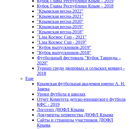
Кубок Главы Республики Крым – 2019
Кубок Главы Республики Крым – 2018
"Крымская весна-2022"
"Крымская весна-2021"
"Крымская весна-2020"
"Крымская весна-2019"
"Крымская весна-2018"
"Liga Космос Cup - 2021"
"Liga Космос Cup - 2019"
"Кубок выпускников-2019"
"Кубок выпускников-2018"
Футбольный фестиваль "Кубок Тавриды –
2020"
Турнир среди дворовых и сельских команд -
2018
Еще
Крымская футбольная академия имени А. Н.
Заяева
Уроки футбола в школах
Отчет Комитета детско-юношеского футбола
КФС - 2019
Логотип ДЮФЛ Крыма
Документы первенства ДЮФЛ Крыма
Сайты и страницы участников ДЮФЛ
Крыма