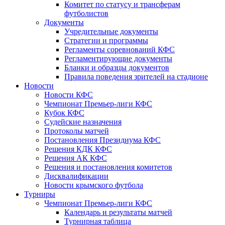
Комитет по статусу и трансферам
футболистов
Документы
Учредительные документы
Стратегии и программы
Регламенты соревнований КФС
Регламентирующие документы
Бланки и образцы документов
Правила поведения зрителей на стадионе
Новости
Новости КФС
Чемпионат Премьер-лиги КФС
Кубок КФС
Судейские назначения
Протоколы матчей
Постановления Президиума КФС
Решения КДК КФС
Решения АК КФС
Решения и постановления комитетов
Дисквалификации
Новости крымского футбола
Турниры
Чемпионат Премьер-лиги КФС
Календарь и результаты матчей
Турнирная таблица