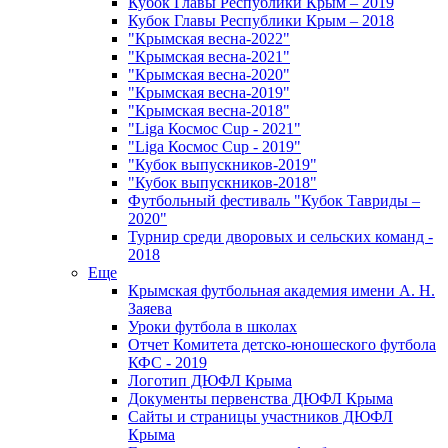
Кубок Главы Республики Крым – 2019
Кубок Главы Республики Крым – 2018
"Крымская весна-2022"
"Крымская весна-2021"
"Крымская весна-2020"
"Крымская весна-2019"
"Крымская весна-2018"
"Liga Космос Cup - 2021"
"Liga Космос Cup - 2019"
"Кубок выпускников-2019"
"Кубок выпускников-2018"
Футбольный фестиваль "Кубок Тавриды –
2020"
Турнир среди дворовых и сельских команд -
2018
Еще
Крымская футбольная академия имени А. Н.
Заяева
Уроки футбола в школах
Отчет Комитета детско-юношеского футбола
КФС - 2019
Логотип ДЮФЛ Крыма
Документы первенства ДЮФЛ Крыма
Сайты и страницы участников ДЮФЛ
Крыма