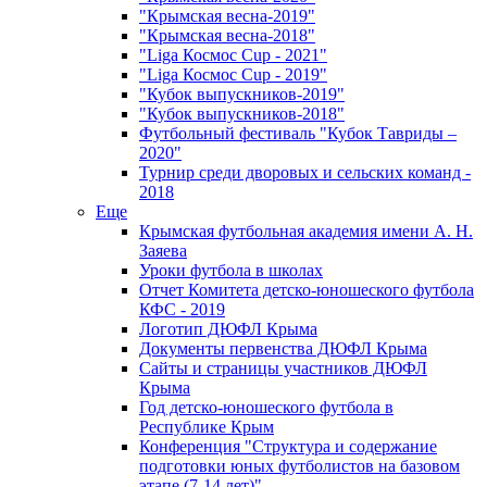
"Крымская весна-2019"
"Крымская весна-2018"
"Liga Космос Cup - 2021"
"Liga Космос Cup - 2019"
"Кубок выпускников-2019"
"Кубок выпускников-2018"
Футбольный фестиваль "Кубок Тавриды –
2020"
Турнир среди дворовых и сельских команд -
2018
Еще
Крымская футбольная академия имени А. Н.
Заяева
Уроки футбола в школах
Отчет Комитета детско-юношеского футбола
КФС - 2019
Логотип ДЮФЛ Крыма
Документы первенства ДЮФЛ Крыма
Сайты и страницы участников ДЮФЛ
Крыма
Год детско-юношеского футбола в
Республике Крым
Конференция "Структура и содержание
подготовки юных футболистов на базовом
этапе (7-14 лет)"