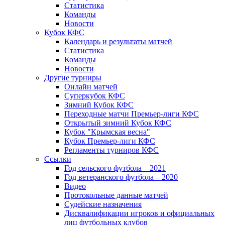
Статистика
Команды
Новости
Кубок КФС
Календарь и результаты матчей
Статистика
Команды
Новости
Другие турниры
Онлайн матчей
Суперкубок КФС
Зимний Кубок КФС
Переходные матчи Премьер-лиги КФС
Открытый зимний Кубок КФС
Кубок "Крымская весна"
Кубок Премьер-лиги КФС
Регламенты турниров КФС
Ссылки
Год сельского футбола – 2021
Год ветеранского футбола – 2020
Видео
Протокольные данные матчей
Судейские назначения
Дисквалификации игроков и официальных
лиц футбольных клубов