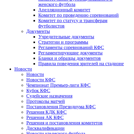
женского футбола
Апелляционный комитет
Комитет по проведению соревнований
Комитет по статусу и трансферам
футболистов
Документы
Учредительные документы
Стратегии и программы
Регламенты соревнований КФС
Регламентирующие документы
Бланки и образцы документов
Правила поведения зрителей на стадионе
Новости
Новости
Новости КФС
Чемпионат Премьер-лиги КФС
Кубок КФС
Судейские назначения
Протоколы матчей
Постановления Президиума КФС
Решения КДК КФС
Решения АК КФС
Решения и постановления комитетов
Дисквалификации
Новости крымского футбола