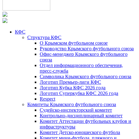
КФС
Структура КФС
О Крымском футбольном союзе
Руководство Крымского футбольного союза
Офис-менеджер Крымского футбольного
союза
Отдел информационного обеспечения,
пресс-служба
Символика Крымского футбольного союза
Логотип Премьер-лиги КФС
Логотип Кубка КФС 2026 года
Логотип Суперкубка КФС 2026 года
Respect
Комитеты Крымского футбольного союза
Судейско-инспекторский комитет
Контрольно-дисциплинарный комитет
Комитет Аттестации футбольных клубов и
инфраструктуры
Комитет Детско-юношеского футбола
Комитет мини-футбола, пляжного и