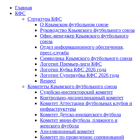
Главная
КФС
Структура КФС
О Крымском футбольном союзе
Руководство Крымского футбольного союза
Офис-менеджер Крымского футбольного
союза
Отдел информационного обеспечения,
пресс-служба
Символика Крымского футбольного союза
Логотип Премьер-лиги КФС
Логотип Кубка КФС 2026 года
Логотип Суперкубка КФС 2026 года
Respect
Комитеты Крымского футбольного союза
Судейско-инспекторский комитет
Контрольно-дисциплинарный комитет
Комитет Аттестации футбольных клубов и
инфраструктуры
Комитет Детско-юношеского футбола
Комитет мини-футбола, пляжного и
женского футбола
Апелляционный комитет
Комитет по проведению соревнований