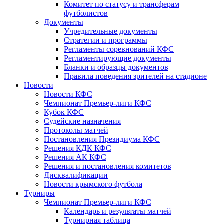
Комитет по статусу и трансферам
футболистов
Документы
Учредительные документы
Стратегии и программы
Регламенты соревнований КФС
Регламентирующие документы
Бланки и образцы документов
Правила поведения зрителей на стадионе
Новости
Новости КФС
Чемпионат Премьер-лиги КФС
Кубок КФС
Судейские назначения
Протоколы матчей
Постановления Президиума КФС
Решения КДК КФС
Решения АК КФС
Решения и постановления комитетов
Дисквалификации
Новости крымского футбола
Турниры
Чемпионат Премьер-лиги КФС
Календарь и результаты матчей
Турнирная таблица