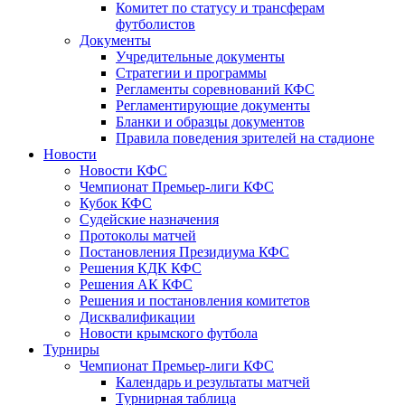
Комитет по статусу и трансферам
футболистов
Документы
Учредительные документы
Стратегии и программы
Регламенты соревнований КФС
Регламентирующие документы
Бланки и образцы документов
Правила поведения зрителей на стадионе
Новости
Новости КФС
Чемпионат Премьер-лиги КФС
Кубок КФС
Судейские назначения
Протоколы матчей
Постановления Президиума КФС
Решения КДК КФС
Решения АК КФС
Решения и постановления комитетов
Дисквалификации
Новости крымского футбола
Турниры
Чемпионат Премьер-лиги КФС
Календарь и результаты матчей
Турнирная таблица