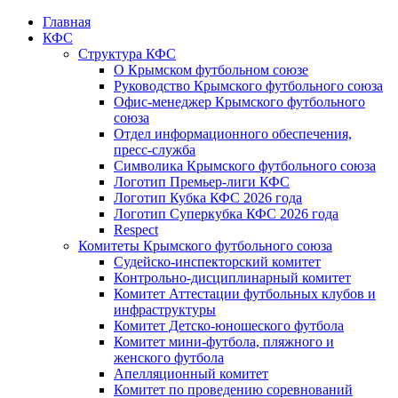
Главная
КФС
Структура КФС
О Крымском футбольном союзе
Руководство Крымского футбольного союза
Офис-менеджер Крымского футбольного
союза
Отдел информационного обеспечения,
пресс-служба
Символика Крымского футбольного союза
Логотип Премьер-лиги КФС
Логотип Кубка КФС 2026 года
Логотип Суперкубка КФС 2026 года
Respect
Комитеты Крымского футбольного союза
Судейско-инспекторский комитет
Контрольно-дисциплинарный комитет
Комитет Аттестации футбольных клубов и
инфраструктуры
Комитет Детско-юношеского футбола
Комитет мини-футбола, пляжного и
женского футбола
Апелляционный комитет
Комитет по проведению соревнований