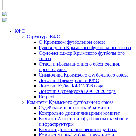
КФС
Структура КФС
О Крымском футбольном союзе
Руководство Крымского футбольного союза
Офис-менеджер Крымского футбольного
союза
Отдел информационного обеспечения,
пресс-служба
Символика Крымского футбольного союза
Логотип Премьер-лиги КФС
Логотип Кубка КФС 2026 года
Логотип Суперкубка КФС 2026 года
Respect
Комитеты Крымского футбольного союза
Судейско-инспекторский комитет
Контрольно-дисциплинарный комитет
Комитет Аттестации футбольных клубов и
инфраструктуры
Комитет Детско-юношеского футбола
Комитет мини-футбола, пляжного и