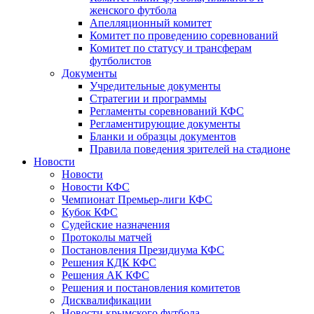
женского футбола
Апелляционный комитет
Комитет по проведению соревнований
Комитет по статусу и трансферам
футболистов
Документы
Учредительные документы
Стратегии и программы
Регламенты соревнований КФС
Регламентирующие документы
Бланки и образцы документов
Правила поведения зрителей на стадионе
Новости
Новости
Новости КФС
Чемпионат Премьер-лиги КФС
Кубок КФС
Судейские назначения
Протоколы матчей
Постановления Президиума КФС
Решения КДК КФС
Решения АК КФС
Решения и постановления комитетов
Дисквалификации
Новости крымского футбола