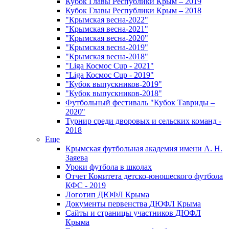
Кубок Главы Республики Крым – 2019
Кубок Главы Республики Крым – 2018
"Крымская весна-2022"
"Крымская весна-2021"
"Крымская весна-2020"
"Крымская весна-2019"
"Крымская весна-2018"
"Liga Космос Cup - 2021"
"Liga Космос Cup - 2019"
"Кубок выпускников-2019"
"Кубок выпускников-2018"
Футбольный фестиваль "Кубок Тавриды –
2020"
Турнир среди дворовых и сельских команд -
2018
Еще
Крымская футбольная академия имени А. Н.
Заяева
Уроки футбола в школах
Отчет Комитета детско-юношеского футбола
КФС - 2019
Логотип ДЮФЛ Крыма
Документы первенства ДЮФЛ Крыма
Сайты и страницы участников ДЮФЛ
Крыма