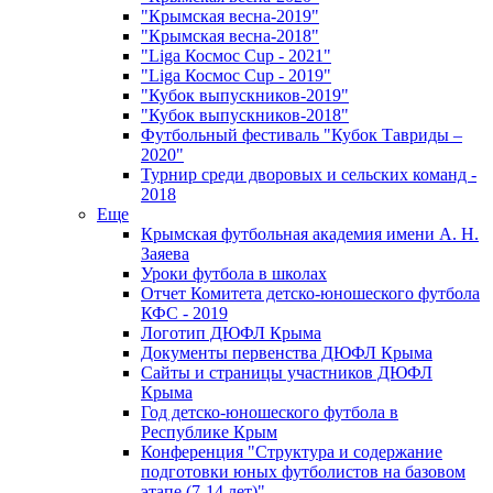
"Крымская весна-2019"
"Крымская весна-2018"
"Liga Космос Cup - 2021"
"Liga Космос Cup - 2019"
"Кубок выпускников-2019"
"Кубок выпускников-2018"
Футбольный фестиваль "Кубок Тавриды –
2020"
Турнир среди дворовых и сельских команд -
2018
Еще
Крымская футбольная академия имени А. Н.
Заяева
Уроки футбола в школах
Отчет Комитета детско-юношеского футбола
КФС - 2019
Логотип ДЮФЛ Крыма
Документы первенства ДЮФЛ Крыма
Сайты и страницы участников ДЮФЛ
Крыма
Год детско-юношеского футбола в
Республике Крым
Конференция "Структура и содержание
подготовки юных футболистов на базовом
этапе (7-14 лет)"