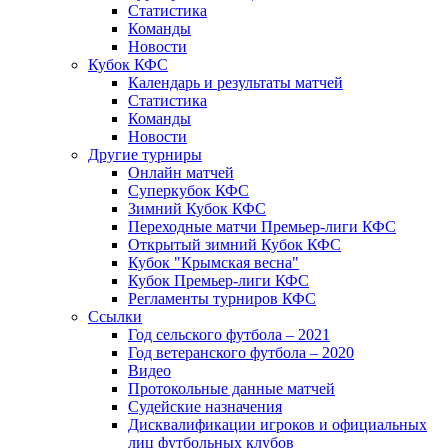
Статистика
Команды
Новости
Кубок КФС
Календарь и результаты матчей
Статистика
Команды
Новости
Другие турниры
Онлайн матчей
Суперкубок КФС
Зимний Кубок КФС
Переходные матчи Премьер-лиги КФС
Открытый зимний Кубок КФС
Кубок "Крымская весна"
Кубок Премьер-лиги КФС
Регламенты турниров КФС
Ссылки
Год сельского футбола – 2021
Год ветеранского футбола – 2020
Видео
Протокольные данные матчей
Судейские назначения
Дисквалификации игроков и официальных
лиц футбольных клубов