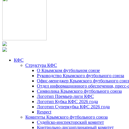
КФС
Структура КФС
О Крымском футбольном союзе
Руководство Крымского футбольного союза
Офис-менеджер Крымского футбольного союз
Отдел информационного обеспечения, пресс-
Символика Крымского футбольного союза
Логотип Премьер-лиги КФС
Логотип Кубка КФС 2026 года
Логотип Суперкубка КФС 2026 года
Respect
Комитеты Крымского футбольного союза
Судейско-инспекторский комитет
Контрольно-дисциплинарный комитет