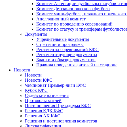
Комитет Аттестации футбольных клубов и и
Комитет Детско-юношеского футбола
Комитет мини-футбола, пляжного и женского
Апелляционный комитет
Комитет по проведению соревнований
Комитет по статусу и трансферам футболисто
Документы
Учредительные документы
Стратегии и программы
Регламенты соревнований КФС
Регламентирующие документы
Бланки и образцы документов
Правила поведения зрителей на стадионе
Новости
Новости
Новости КФС
Чемпионат Премьер-лиги КФС
Кубок КФС
Судейские назначения
Протоколы матчей
Постановления Президиума КФС
Решения КДК КФС
Решения АК КФС
Решения и постановления комитетов
Дисквалификации