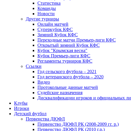
Статистика
Команды
Новости
Другие турниры
Онлайн матчей
Суперкубок КФС
Зимний Кубок КФС
Переходные матчи Премьер-лиги КФС
Открытый зимний Кубок КФС
Кубок "Крымская весна"
Кубок Премьер-лиги КФС
Регламенты турниров КФС
Ссылки
Год сельского футбола – 2021
Год ветеранского футбола – 2020
Видео
Протокольные данные матчей
Судейские назначения
Дисквалификации игроков и официальных ли
Клубы
Игроки
Детский футбол
Первенства ДЮФЛ
Первенство ДЮФЛ РК (2008-2009 гг. р.)
Первенство ДЮФЛ РК (2010 г.р.)