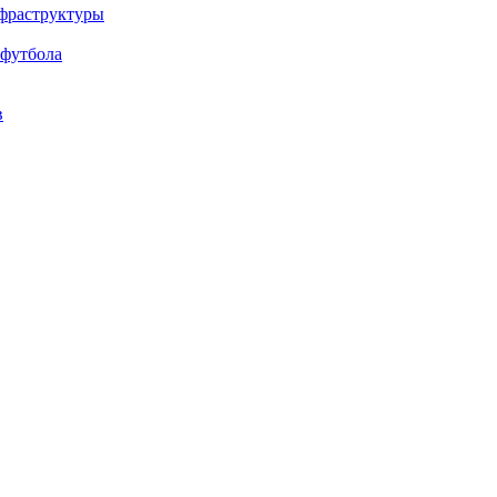
нфраструктуры
 футбола
в