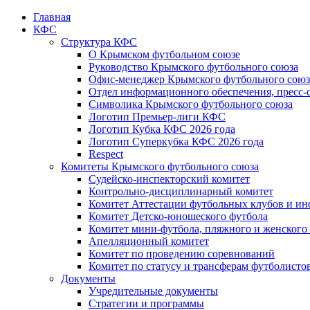
Главная
КФС
Структура КФС
О Крымском футбольном союзе
Руководство Крымского футбольного союза
Офис-менеджер Крымского футбольного союз
Отдел информационного обеспечения, пресс-
Символика Крымского футбольного союза
Логотип Премьер-лиги КФС
Логотип Кубка КФС 2026 года
Логотип Суперкубка КФС 2026 года
Respect
Комитеты Крымского футбольного союза
Судейско-инспекторский комитет
Контрольно-дисциплинарный комитет
Комитет Аттестации футбольных клубов и и
Комитет Детско-юношеского футбола
Комитет мини-футбола, пляжного и женского
Апелляционный комитет
Комитет по проведению соревнований
Комитет по статусу и трансферам футболисто
Документы
Учредительные документы
Стратегии и программы