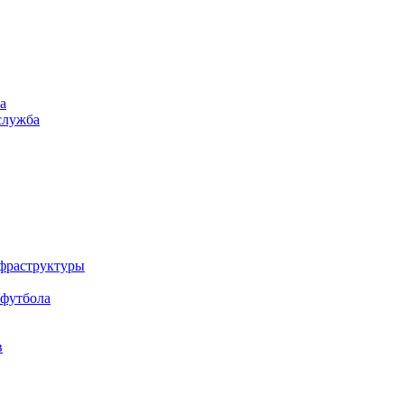
а
служба
нфраструктуры
 футбола
в