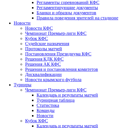
Регламенты соревнований КФС
Регламентирующие документы
Бланки и образцы документов
Правила поведения зрителей на стадионе
Новости
Новости КФС
Чемпионат Премьер-лиги КФС
Кубок КФС
Судейские назначения
Протоколы матчей
Постановления Президиума КФС
Решения КДК КФС
Решения АК КФС
Решения и постановления комитетов
Дисквалификации
Новости крымского футбола
Турниры
Чемпионат Премьер-лиги КФС
Календарь и результаты матчей
Турнирная таблица
Статистика
Команды
Новости
Кубок КФС
Календарь и результаты матчей