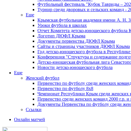
Футбольный фестиваль "Кубок Тавриды – 202
Турнир среди дворовых и сельских команд - 2
Еще
Крымская футбольная академия имени А. Н. З
Уроки футбола в школах
Отчет Комитета детско-юношеского футбола 
Логотип ДЮФЛ Крыма
Документы первенства ДЮФЛ Крыма
Сайты и страницы участников ДЮФЛ Крыма
Год детско-юношеского футбола в Республик
Конференция "Структура и содержание подгот
Детско-юношеская футбольная лига Севастоп
Новости детско-юношеского футбола
Еще
Женский футбол
Первенство по футболу среди женских команд
Первенство по футболу 8х8
Чемпионат Республики Крым среди женских 
Первенство среди женских команд 2000 г.р. и
Документы Первенства по футболу среди жен
Ссылки
Онлайн матчей