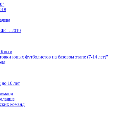
0"
018
аяева
КФС - 2019
е Крым
овки юных футболистов на базовом этапе (7-14 лет)"
оля
 до 16 лет
команд
 младше
ских команд