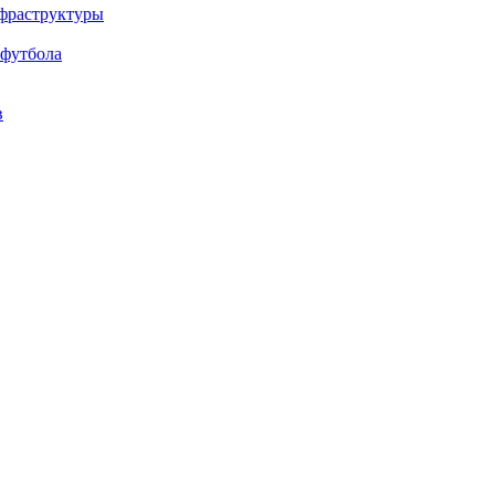
нфраструктуры
 футбола
в