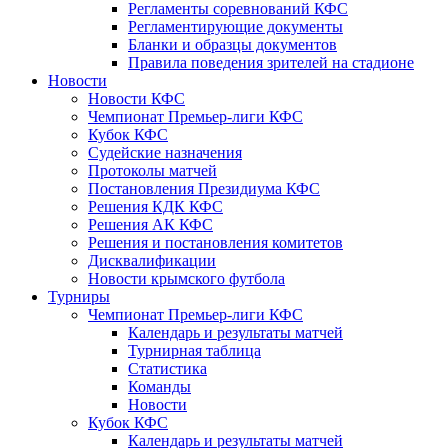
Регламенты соревнований КФС
Регламентирующие документы
Бланки и образцы документов
Правила поведения зрителей на стадионе
Новости
Новости КФС
Чемпионат Премьер-лиги КФС
Кубок КФС
Судейские назначения
Протоколы матчей
Постановления Президиума КФС
Решения КДК КФС
Решения АК КФС
Решения и постановления комитетов
Дисквалификации
Новости крымского футбола
Турниры
Чемпионат Премьер-лиги КФС
Календарь и результаты матчей
Турнирная таблица
Статистика
Команды
Новости
Кубок КФС
Календарь и результаты матчей