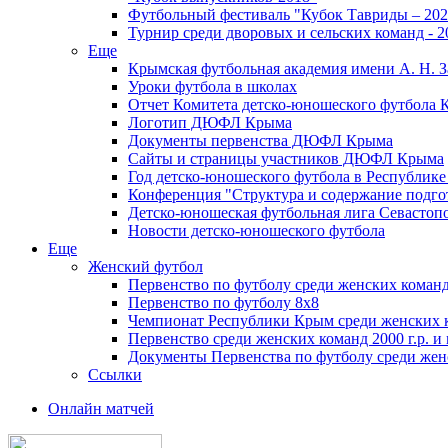
Футбольный фестиваль "Кубок Тавриды – 202
Турнир среди дворовых и сельских команд - 2
Еще
Крымская футбольная академия имени А. Н. З
Уроки футбола в школах
Отчет Комитета детско-юношеского футбола 
Логотип ДЮФЛ Крыма
Документы первенства ДЮФЛ Крыма
Сайты и страницы участников ДЮФЛ Крыма
Год детско-юношеского футбола в Республик
Конференция "Структура и содержание подгот
Детско-юношеская футбольная лига Севастоп
Новости детско-юношеского футбола
Еще
Женский футбол
Первенство по футболу среди женских команд
Первенство по футболу 8х8
Чемпионат Республики Крым среди женских 
Первенство среди женских команд 2000 г.р. и
Документы Первенства по футболу среди жен
Ссылки
Онлайн матчей