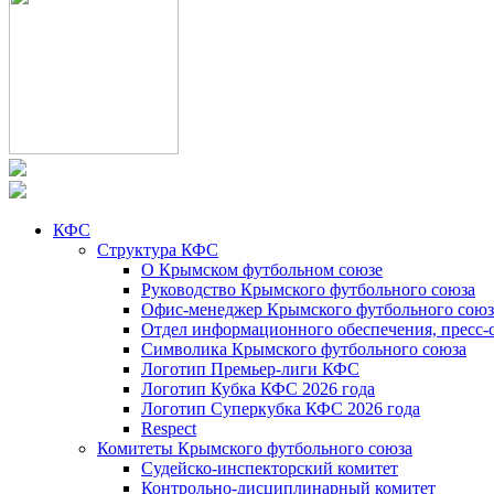
КФС
Структура КФС
О Крымском футбольном союзе
Руководство Крымского футбольного союза
Офис-менеджер Крымского футбольного союз
Отдел информационного обеспечения, пресс-
Символика Крымского футбольного союза
Логотип Премьер-лиги КФС
Логотип Кубка КФС 2026 года
Логотип Суперкубка КФС 2026 года
Respect
Комитеты Крымского футбольного союза
Судейско-инспекторский комитет
Контрольно-дисциплинарный комитет