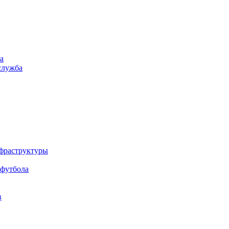
а
служба
нфраструктуры
 футбола
в