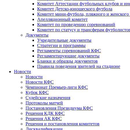
Комитет Аттестации футбольных клубов и и
Комитет Детско-юношеского футбола
Комитет мини-футбола, пляжного и женского
Апелляционный комитет
Комитет по проведению соревнований
Комитет по статусу и трансферам футболисто
Документы
Учредительные документы
Стратегии и программы
Регламенты соревнований КФС
Регламентирующие документы
Бланки и образцы документов
Правила поведения зрителей на стадионе
Новости
Новости
Новости КФС
Чемпионат Премьер-лиги КФС
Кубок КФС
Судейские назначения
Протоколы матчей
Постановления Президиума КФС
Решения КДК КФС
Решения АК КФС
Решения и постановления комитетов
Дисквалификации