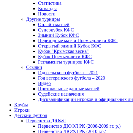
Статистика
Команды
Новости
Другие турниры
Онлайн матчей
Суперкубок КФС
Зимний Кубок КФС
Переходные матчи Премьер-лиги КФС
Открытый зимний Кубок КФС
Кубок "Крымская весна"
Кубок Премьер-лиги КФС
Регламенты турниров КФС
Ссылки
Год сельского футбола – 2021
Год ветеранского футбола – 2020
Видео
Протокольные данные матчей
Судейские назначения
Дисквалификации игроков и официальных ли
Клубы
Игроки
Детский футбол
Первенства ДЮФЛ
Первенство ДЮФЛ РК (2008-2009 гг. р.)
Первенство ДЮФЛ РК (2010 г.р.)