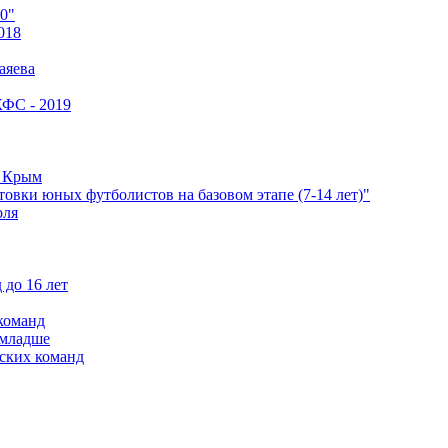
0"
018
аяева
КФС - 2019
е Крым
овки юных футболистов на базовом этапе (7-14 лет)"
оля
 до 16 лет
команд
 младше
ских команд