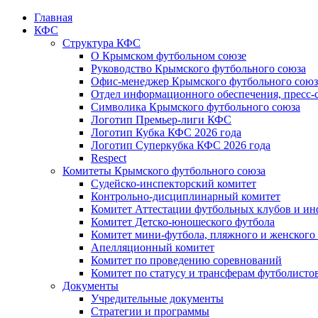
Главная
КФС
Структура КФС
О Крымском футбольном союзе
Руководство Крымского футбольного союза
Офис-менеджер Крымского футбольного союз
Отдел информационного обеспечения, пресс-
Символика Крымского футбольного союза
Логотип Премьер-лиги КФС
Логотип Кубка КФС 2026 года
Логотип Суперкубка КФС 2026 года
Respect
Комитеты Крымского футбольного союза
Судейско-инспекторский комитет
Контрольно-дисциплинарный комитет
Комитет Аттестации футбольных клубов и и
Комитет Детско-юношеского футбола
Комитет мини-футбола, пляжного и женского
Апелляционный комитет
Комитет по проведению соревнований
Комитет по статусу и трансферам футболисто
Документы
Учредительные документы
Стратегии и программы