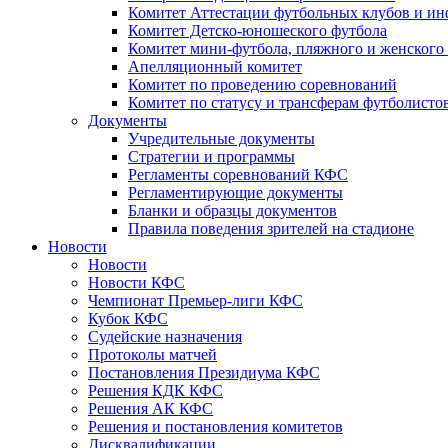
Комитет Аттестации футбольных клубов и и
Комитет Детско-юношеского футбола
Комитет мини-футбола, пляжного и женского
Апелляционный комитет
Комитет по проведению соревнований
Комитет по статусу и трансферам футболисто
Документы
Учредительные документы
Стратегии и программы
Регламенты соревнований КФС
Регламентирующие документы
Бланки и образцы документов
Правила поведения зрителей на стадионе
Новости
Новости
Новости КФС
Чемпионат Премьер-лиги КФС
Кубок КФС
Судейские назначения
Протоколы матчей
Постановления Президиума КФС
Решения КДК КФС
Решения АК КФС
Решения и постановления комитетов
Дисквалификации