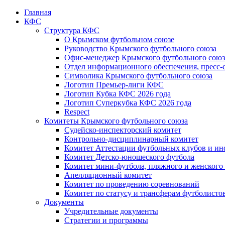
Главная
КФС
Структура КФС
О Крымском футбольном союзе
Руководство Крымского футбольного союза
Офис-менеджер Крымского футбольного союз
Отдел информационного обеспечения, пресс-
Символика Крымского футбольного союза
Логотип Премьер-лиги КФС
Логотип Кубка КФС 2026 года
Логотип Суперкубка КФС 2026 года
Respect
Комитеты Крымского футбольного союза
Судейско-инспекторский комитет
Контрольно-дисциплинарный комитет
Комитет Аттестации футбольных клубов и и
Комитет Детско-юношеского футбола
Комитет мини-футбола, пляжного и женского
Апелляционный комитет
Комитет по проведению соревнований
Комитет по статусу и трансферам футболисто
Документы
Учредительные документы
Стратегии и программы