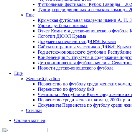
Футбольный фестиваль "Кубок Тавриды – 202
Турнир среди дворовых и сельских команд - 2
Еще
Крымская футбольная академия имени А. Н. З
Уроки футбола в школах
Отчет Комитета детско-юношеского футбола 
Логотип ДЮФЛ Крыма
Документы первенства ДЮФЛ Крыма
Сайты и страницы участников ДЮФЛ Крыма
Год детско-юношеского футбола в Республик
Конференция "Структура и содержание подгот
Детско-юношеская футбольная лига Севастоп
Новости детско-юношеского футбола
Еще
Женский футбол
Первенство по футболу среди женских команд
Первенство по футболу 8х8
Чемпионат Республики Крым среди женских 
Первенство среди женских команд 2000 г.р. и
Документы Первенства по футболу среди жен
Ссылки
Онлайн матчей