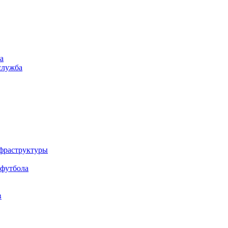
а
служба
нфраструктуры
 футбола
в