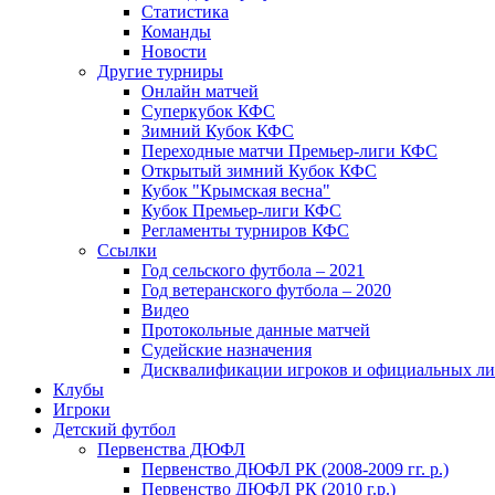
Статистика
Команды
Новости
Другие турниры
Онлайн матчей
Суперкубок КФС
Зимний Кубок КФС
Переходные матчи Премьер-лиги КФС
Открытый зимний Кубок КФС
Кубок "Крымская весна"
Кубок Премьер-лиги КФС
Регламенты турниров КФС
Ссылки
Год сельского футбола – 2021
Год ветеранского футбола – 2020
Видео
Протокольные данные матчей
Судейские назначения
Дисквалификации игроков и официальных ли
Клубы
Игроки
Детский футбол
Первенства ДЮФЛ
Первенство ДЮФЛ РК (2008-2009 гг. р.)
Первенство ДЮФЛ РК (2010 г.р.)