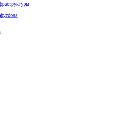
нфраструктуры
 футбола
в