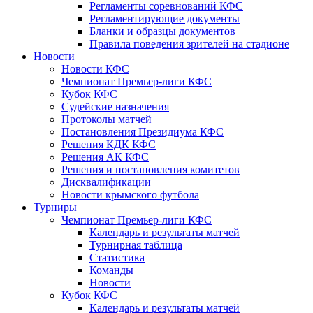
Регламенты соревнований КФС
Регламентирующие документы
Бланки и образцы документов
Правила поведения зрителей на стадионе
Новости
Новости КФС
Чемпионат Премьер-лиги КФС
Кубок КФС
Судейские назначения
Протоколы матчей
Постановления Президиума КФС
Решения КДК КФС
Решения АК КФС
Решения и постановления комитетов
Дисквалификации
Новости крымского футбола
Турниры
Чемпионат Премьер-лиги КФС
Календарь и результаты матчей
Турнирная таблица
Статистика
Команды
Новости
Кубок КФС
Календарь и результаты матчей