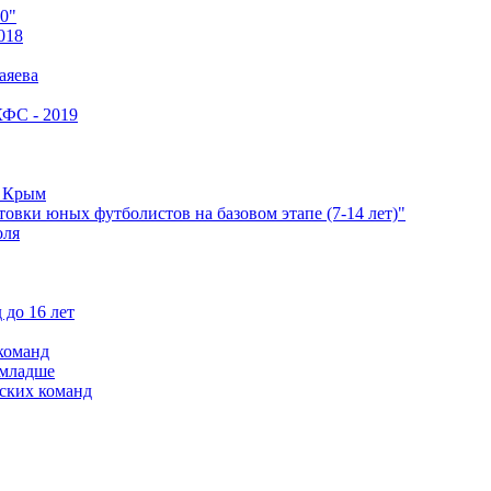
0"
018
аяева
КФС - 2019
е Крым
овки юных футболистов на базовом этапе (7-14 лет)"
оля
 до 16 лет
команд
 младше
ских команд