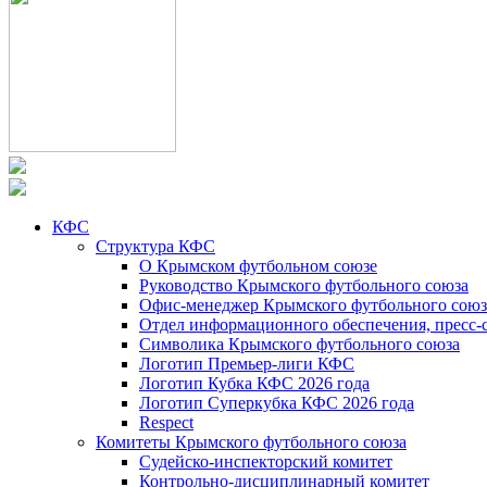
КФС
Структура КФС
О Крымском футбольном союзе
Руководство Крымского футбольного союза
Офис-менеджер Крымского футбольного союз
Отдел информационного обеспечения, пресс-
Символика Крымского футбольного союза
Логотип Премьер-лиги КФС
Логотип Кубка КФС 2026 года
Логотип Суперкубка КФС 2026 года
Respect
Комитеты Крымского футбольного союза
Судейско-инспекторский комитет
Контрольно-дисциплинарный комитет