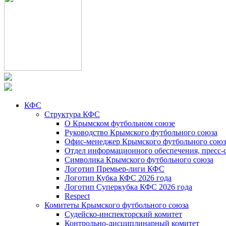
КФС
Структура КФС
О Крымском футбольном союзе
Руководство Крымского футбольного союза
Офис-менеджер Крымского футбольного союз
Отдел информационного обеспечения, пресс-
Символика Крымского футбольного союза
Логотип Премьер-лиги КФС
Логотип Кубка КФС 2026 года
Логотип Суперкубка КФС 2026 года
Respect
Комитеты Крымского футбольного союза
Судейско-инспекторский комитет
Контрольно-дисциплинарный комитет