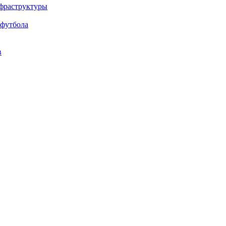
нфраструктуры
 футбола
в