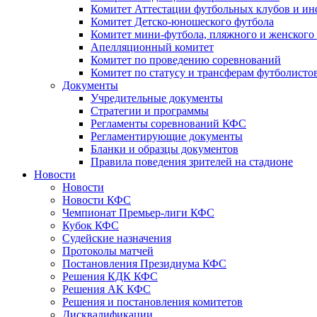
Комитет Аттестации футбольных клубов и и
Комитет Детско-юношеского футбола
Комитет мини-футбола, пляжного и женского
Апелляционный комитет
Комитет по проведению соревнований
Комитет по статусу и трансферам футболисто
Документы
Учредительные документы
Стратегии и программы
Регламенты соревнований КФС
Регламентирующие документы
Бланки и образцы документов
Правила поведения зрителей на стадионе
Новости
Новости
Новости КФС
Чемпионат Премьер-лиги КФС
Кубок КФС
Судейские назначения
Протоколы матчей
Постановления Президиума КФС
Решения КДК КФС
Решения АК КФС
Решения и постановления комитетов
Дисквалификации