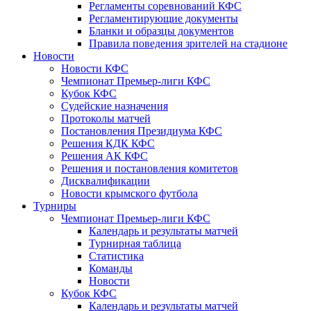
Регламенты соревнований КФС
Регламентирующие документы
Бланки и образцы документов
Правила поведения зрителей на стадионе
Новости
Новости КФС
Чемпионат Премьер-лиги КФС
Кубок КФС
Судейские назначения
Протоколы матчей
Постановления Президиума КФС
Решения КДК КФС
Решения АК КФС
Решения и постановления комитетов
Дисквалификации
Новости крымского футбола
Турниры
Чемпионат Премьер-лиги КФС
Календарь и результаты матчей
Турнирная таблица
Статистика
Команды
Новости
Кубок КФС
Календарь и результаты матчей