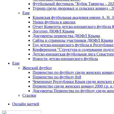
Футбольный фестиваль "Кубок Тавриды – 202
Турнир среди дворовых и сельских команд - 2
Еще
Крымская футбольная академия имени А. Н. З
Уроки футбола в школах
Отчет Комитета детско-юношеского футбола 
Логотип ДЮФЛ Крыма
Документы первенства ДЮФЛ Крыма
Сайты и страницы участников ДЮФЛ Крыма
Год детско-юношеского футбола в Республик
Конференция "Структура и содержание подгот
Детско-юношеская футбольная лига Севастоп
Новости детско-юношеского футбола
Еще
Женский футбол
Первенство по футболу среди женских команд
Первенство по футболу 8х8
Чемпионат Республики Крым среди женских 
Первенство среди женских команд 2000 г.р. и
Документы Первенства по футболу среди жен
Ссылки
Онлайн матчей