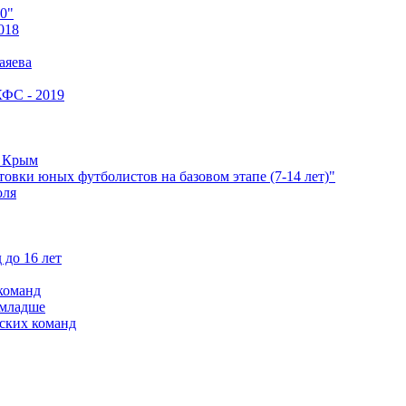
0"
018
аяева
КФС - 2019
е Крым
овки юных футболистов на базовом этапе (7-14 лет)"
оля
 до 16 лет
команд
 младше
ских команд