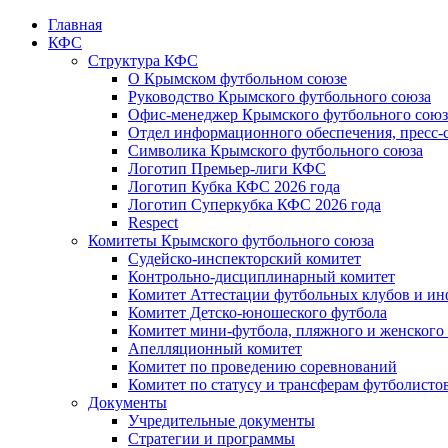
Главная
КФС
Структура КФС
О Крымском футбольном союзе
Руководство Крымского футбольного союза
Офис-менеджер Крымского футбольного союз
Отдел информационного обеспечения, пресс-
Символика Крымского футбольного союза
Логотип Премьер-лиги КФС
Логотип Кубка КФС 2026 года
Логотип Суперкубка КФС 2026 года
Respect
Комитеты Крымского футбольного союза
Судейско-инспекторский комитет
Контрольно-дисциплинарный комитет
Комитет Аттестации футбольных клубов и и
Комитет Детско-юношеского футбола
Комитет мини-футбола, пляжного и женского
Апелляционный комитет
Комитет по проведению соревнований
Комитет по статусу и трансферам футболисто
Документы
Учредительные документы
Стратегии и программы