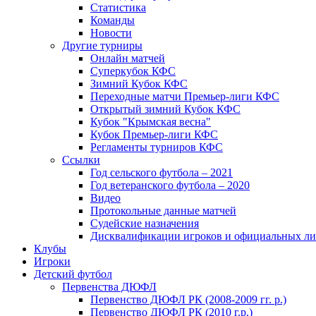
Статистика
Команды
Новости
Другие турниры
Онлайн матчей
Суперкубок КФС
Зимний Кубок КФС
Переходные матчи Премьер-лиги КФС
Открытый зимний Кубок КФС
Кубок "Крымская весна"
Кубок Премьер-лиги КФС
Регламенты турниров КФС
Ссылки
Год сельского футбола – 2021
Год ветеранского футбола – 2020
Видео
Протокольные данные матчей
Судейские назначения
Дисквалификации игроков и официальных ли
Клубы
Игроки
Детский футбол
Первенства ДЮФЛ
Первенство ДЮФЛ РК (2008-2009 гг. р.)
Первенство ДЮФЛ РК (2010 г.р.)