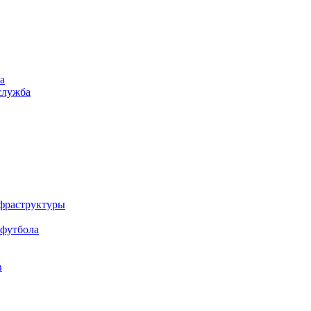
а
служба
нфраструктуры
 футбола
в