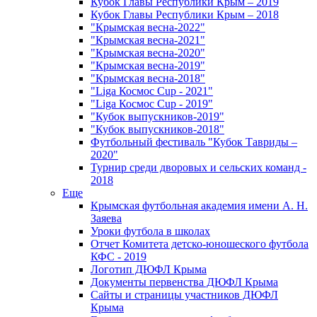
Кубок Главы Республики Крым – 2019
Кубок Главы Республики Крым – 2018
"Крымская весна-2022"
"Крымская весна-2021"
"Крымская весна-2020"
"Крымская весна-2019"
"Крымская весна-2018"
"Liga Космос Cup - 2021"
"Liga Космос Cup - 2019"
"Кубок выпускников-2019"
"Кубок выпускников-2018"
Футбольный фестиваль "Кубок Тавриды –
2020"
Турнир среди дворовых и сельских команд -
2018
Еще
Крымская футбольная академия имени А. Н.
Заяева
Уроки футбола в школах
Отчет Комитета детско-юношеского футбола
КФС - 2019
Логотип ДЮФЛ Крыма
Документы первенства ДЮФЛ Крыма
Сайты и страницы участников ДЮФЛ
Крыма