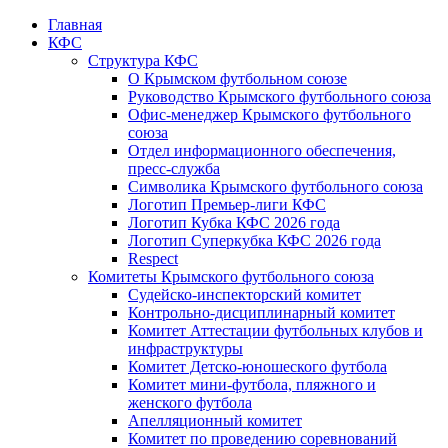
Главная
КФС
Структура КФС
О Крымском футбольном союзе
Руководство Крымского футбольного союза
Офис-менеджер Крымского футбольного
союза
Отдел информационного обеспечения,
пресс-служба
Символика Крымского футбольного союза
Логотип Премьер-лиги КФС
Логотип Кубка КФС 2026 года
Логотип Суперкубка КФС 2026 года
Respect
Комитеты Крымского футбольного союза
Судейско-инспекторский комитет
Контрольно-дисциплинарный комитет
Комитет Аттестации футбольных клубов и
инфраструктуры
Комитет Детско-юношеского футбола
Комитет мини-футбола, пляжного и
женского футбола
Апелляционный комитет
Комитет по проведению соревнований