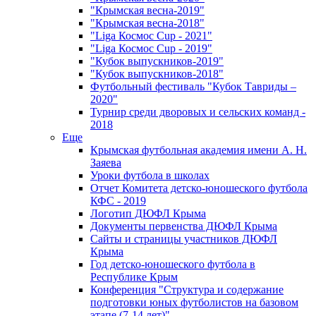
"Крымская весна-2019"
"Крымская весна-2018"
"Liga Космос Cup - 2021"
"Liga Космос Cup - 2019"
"Кубок выпускников-2019"
"Кубок выпускников-2018"
Футбольный фестиваль "Кубок Тавриды –
2020"
Турнир среди дворовых и сельских команд -
2018
Еще
Крымская футбольная академия имени А. Н.
Заяева
Уроки футбола в школах
Отчет Комитета детско-юношеского футбола
КФС - 2019
Логотип ДЮФЛ Крыма
Документы первенства ДЮФЛ Крыма
Сайты и страницы участников ДЮФЛ
Крыма
Год детско-юношеского футбола в
Республике Крым
Конференция "Структура и содержание
подготовки юных футболистов на базовом
этапе (7-14 лет)"