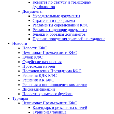
Комитет по статусу и трансферам
футболистов
Документы
Учредительные документы
Стратегии и программы
Регламенты соревнований КФС
Регламентирующие документы
Бланки и образцы документов
Правила поведения зрителей на стадионе
Новости
Новости КФС
Чемпионат Премьер-лиги КФС
Кубок КФС
Судейские назначения
Протоколы матчей
Постановления Президиума КФС
Решения КДК КФС
Решения АК КФС
Решения и постановления комитетов
Дисквалификации
Новости крымского футбола
Турниры
Чемпионат Премьер-лиги КФС
Календарь и результаты матчей
Турнирная таблица