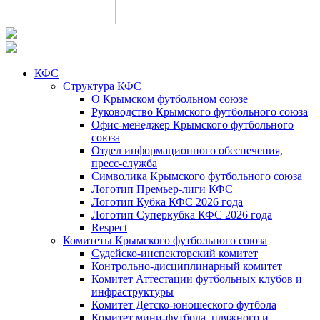
КФС
Структура КФС
О Крымском футбольном союзе
Руководство Крымского футбольного союза
Офис-менеджер Крымского футбольного
союза
Отдел информационного обеспечения,
пресс-служба
Символика Крымского футбольного союза
Логотип Премьер-лиги КФС
Логотип Кубка КФС 2026 года
Логотип Суперкубка КФС 2026 года
Respect
Комитеты Крымского футбольного союза
Судейско-инспекторский комитет
Контрольно-дисциплинарный комитет
Комитет Аттестации футбольных клубов и
инфраструктуры
Комитет Детско-юношеского футбола
Комитет мини-футбола, пляжного и