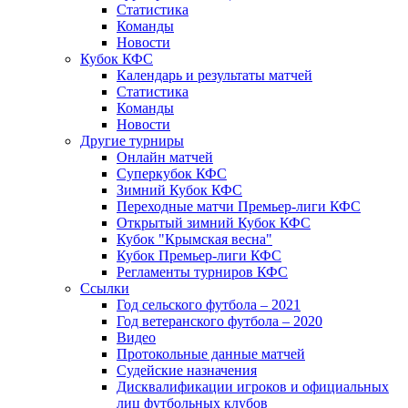
Статистика
Команды
Новости
Кубок КФС
Календарь и результаты матчей
Статистика
Команды
Новости
Другие турниры
Онлайн матчей
Суперкубок КФС
Зимний Кубок КФС
Переходные матчи Премьер-лиги КФС
Открытый зимний Кубок КФС
Кубок "Крымская весна"
Кубок Премьер-лиги КФС
Регламенты турниров КФС
Ссылки
Год сельского футбола – 2021
Год ветеранского футбола – 2020
Видео
Протокольные данные матчей
Судейские назначения
Дисквалификации игроков и официальных
лиц футбольных клубов