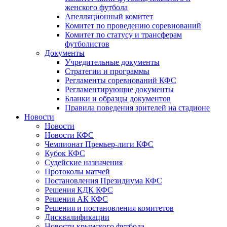
женского футбола
Апелляционный комитет
Комитет по проведению соревнований
Комитет по статусу и трансферам
футболистов
Документы
Учредительные документы
Стратегии и программы
Регламенты соревнований КФС
Регламентирующие документы
Бланки и образцы документов
Правила поведения зрителей на стадионе
Новости
Новости
Новости КФС
Чемпионат Премьер-лиги КФС
Кубок КФС
Судейские назначения
Протоколы матчей
Постановления Президиума КФС
Решения КДК КФС
Решения АК КФС
Решения и постановления комитетов
Дисквалификации
Новости крымского футбола