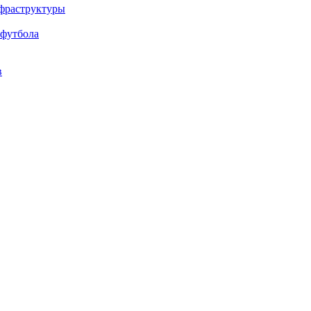
нфраструктуры
 футбола
в