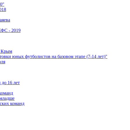
0"
018
аяева
КФС - 2019
е Крым
овки юных футболистов на базовом этапе (7-14 лет)"
оля
 до 16 лет
команд
 младше
ских команд