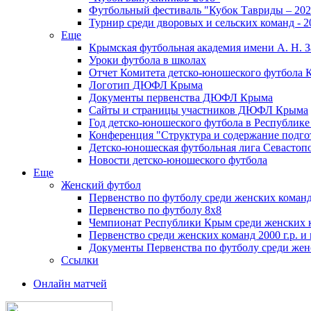
Футбольный фестиваль "Кубок Тавриды – 202
Турнир среди дворовых и сельских команд - 2
Еще
Крымская футбольная академия имени А. Н. З
Уроки футбола в школах
Отчет Комитета детско-юношеского футбола 
Логотип ДЮФЛ Крыма
Документы первенства ДЮФЛ Крыма
Сайты и страницы участников ДЮФЛ Крыма
Год детско-юношеского футбола в Республик
Конференция "Структура и содержание подгот
Детско-юношеская футбольная лига Севастоп
Новости детско-юношеского футбола
Еще
Женский футбол
Первенство по футболу среди женских команд
Первенство по футболу 8х8
Чемпионат Республики Крым среди женских 
Первенство среди женских команд 2000 г.р. и
Документы Первенства по футболу среди жен
Ссылки
Онлайн матчей