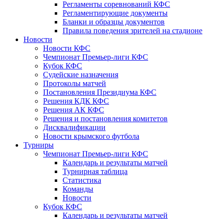
Регламенты соревнований КФС
Регламентирующие документы
Бланки и образцы документов
Правила поведения зрителей на стадионе
Новости
Новости КФС
Чемпионат Премьер-лиги КФС
Кубок КФС
Судейские назначения
Протоколы матчей
Постановления Президиума КФС
Решения КДК КФС
Решения АК КФС
Решения и постановления комитетов
Дисквалификации
Новости крымского футбола
Турниры
Чемпионат Премьер-лиги КФС
Календарь и результаты матчей
Турнирная таблица
Статистика
Команды
Новости
Кубок КФС
Календарь и результаты матчей