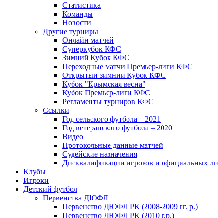
Статистика
Команды
Новости
Другие турниры
Онлайн матчей
Суперкубок КФС
Зимний Кубок КФС
Переходные матчи Премьер-лиги КФС
Открытый зимний Кубок КФС
Кубок "Крымская весна"
Кубок Премьер-лиги КФС
Регламенты турниров КФС
Ссылки
Год сельского футбола – 2021
Год ветеранского футбола – 2020
Видео
Протокольные данные матчей
Судейские назначения
Дисквалификации игроков и официальных ли
Клубы
Игроки
Детский футбол
Первенства ДЮФЛ
Первенство ДЮФЛ РК (2008-2009 гг. р.)
Первенство ДЮФЛ РК (2010 г.р.)