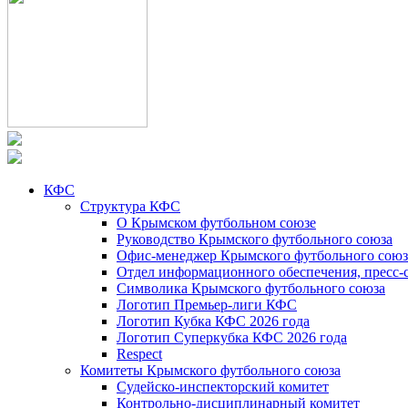
КФС
Структура КФС
О Крымском футбольном союзе
Руководство Крымского футбольного союза
Офис-менеджер Крымского футбольного союз
Отдел информационного обеспечения, пресс-
Символика Крымского футбольного союза
Логотип Премьер-лиги КФС
Логотип Кубка КФС 2026 года
Логотип Суперкубка КФС 2026 года
Respect
Комитеты Крымского футбольного союза
Судейско-инспекторский комитет
Контрольно-дисциплинарный комитет