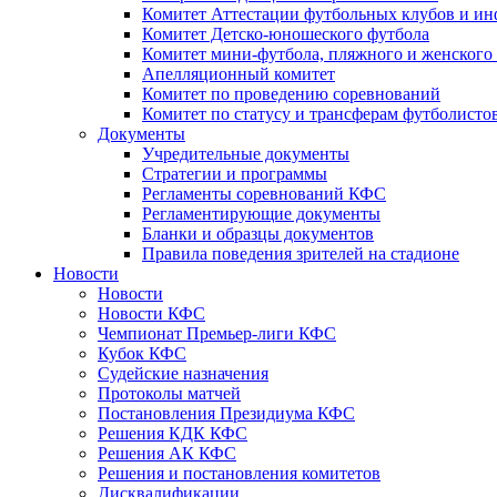
Комитет Аттестации футбольных клубов и и
Комитет Детско-юношеского футбола
Комитет мини-футбола, пляжного и женского
Апелляционный комитет
Комитет по проведению соревнований
Комитет по статусу и трансферам футболисто
Документы
Учредительные документы
Стратегии и программы
Регламенты соревнований КФС
Регламентирующие документы
Бланки и образцы документов
Правила поведения зрителей на стадионе
Новости
Новости
Новости КФС
Чемпионат Премьер-лиги КФС
Кубок КФС
Судейские назначения
Протоколы матчей
Постановления Президиума КФС
Решения КДК КФС
Решения АК КФС
Решения и постановления комитетов
Дисквалификации