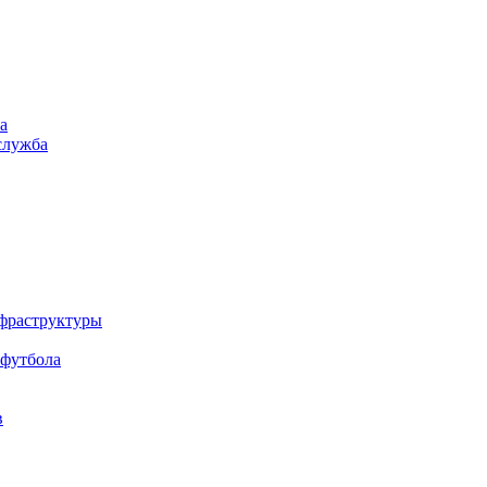
а
служба
нфраструктуры
 футбола
в