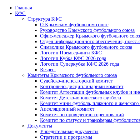
Главная
КФС
Структура КФС
О Крымском футбольном союзе
Руководство Крымского футбольного союза
Офис-менеджер Крымского футбольного союз
Отдел информационного обеспечения, пресс-
Символика Крымского футбольного союза
Логотип Премьер-лиги КФС
Логотип Кубка КФС 2026 года
Логотип Суперкубка КФС 2026 года
Respect
Комитеты Крымского футбольного союза
Судейско-инспекторский комитет
Контрольно-дисциплинарный комитет
Комитет Аттестации футбольных клубов и и
Комитет Детско-юношеского футбола
Комитет мини-футбола, пляжного и женского
Апелляционный комитет
Комитет по проведению соревнований
Комитет по статусу и трансферам футболисто
Документы
Учредительные документы
Стратегии и программы