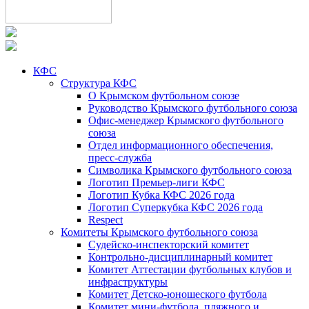
КФС
Структура КФС
О Крымском футбольном союзе
Руководство Крымского футбольного союза
Офис-менеджер Крымского футбольного
союза
Отдел информационного обеспечения,
пресс-служба
Символика Крымского футбольного союза
Логотип Премьер-лиги КФС
Логотип Кубка КФС 2026 года
Логотип Суперкубка КФС 2026 года
Respect
Комитеты Крымского футбольного союза
Судейско-инспекторский комитет
Контрольно-дисциплинарный комитет
Комитет Аттестации футбольных клубов и
инфраструктуры
Комитет Детско-юношеского футбола
Комитет мини-футбола, пляжного и