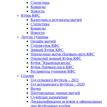
Статистика
Команды
Новости
Кубок КФС
Календарь и результаты матчей
Статистика
Команды
Новости
Другие турниры
Онлайн матчей
Суперкубок КФС
Зимний Кубок КФС
Переходные матчи Премьер-лиги КФС
Открытый зимний Кубок КФС
Кубок "Крымская весна"
Кубок Премьер-лиги КФС
Регламенты турниров КФС
Ссылки
Год сельского футбола – 2021
Год ветеранского футбола – 2020
Видео
Протокольные данные матчей
Судейские назначения
Дисквалификации игроков и официальных
лиц футбольных клубов