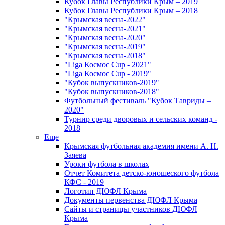
Кубок Главы Республики Крым – 2019
Кубок Главы Республики Крым – 2018
"Крымская весна-2022"
"Крымская весна-2021"
"Крымская весна-2020"
"Крымская весна-2019"
"Крымская весна-2018"
"Liga Космос Cup - 2021"
"Liga Космос Cup - 2019"
"Кубок выпускников-2019"
"Кубок выпускников-2018"
Футбольный фестиваль "Кубок Тавриды –
2020"
Турнир среди дворовых и сельских команд -
2018
Еще
Крымская футбольная академия имени А. Н.
Заяева
Уроки футбола в школах
Отчет Комитета детско-юношеского футбола
КФС - 2019
Логотип ДЮФЛ Крыма
Документы первенства ДЮФЛ Крыма
Сайты и страницы участников ДЮФЛ
Крыма