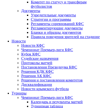
Комитет по статусу и трансферам
футболистов
Документы
Учредительные документы
Стратегии и программы
Регламенты соревнований КФС
Регламентирующие документы
Бланки и образцы документов
Правила поведения зрителей на стадионе
Новости
Новости КФС
Чемпионат Премьер-лиги КФС
Кубок КФС
Судейские назначения
Протоколы матчей
Постановления Президиума КФС
Решения КДК КФС
Решения АК КФС
Решения и постановления комитетов
Дисквалификации
Новости крымского футбола
Турниры
Чемпионат Премьер-лиги КФС
Календарь и результаты матчей
Турнирная таблица