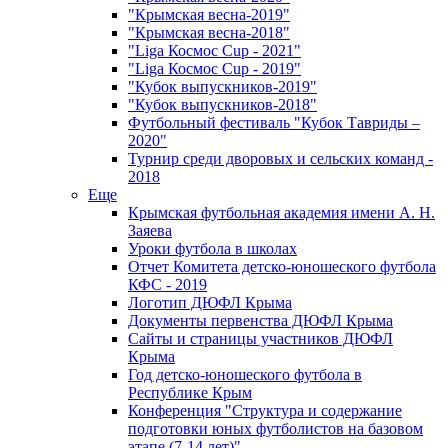
"Крымская весна-2019"
"Крымская весна-2018"
"Liga Космос Cup - 2021"
"Liga Космос Cup - 2019"
"Кубок выпускников-2019"
"Кубок выпускников-2018"
Футбольный фестиваль "Кубок Тавриды –
2020"
Турнир среди дворовых и сельских команд -
2018
Еще
Крымская футбольная академия имени А. Н.
Заяева
Уроки футбола в школах
Отчет Комитета детско-юношеского футбола
КФС - 2019
Логотип ДЮФЛ Крыма
Документы первенства ДЮФЛ Крыма
Сайты и страницы участников ДЮФЛ
Крыма
Год детско-юношеского футбола в
Республике Крым
Конференция "Структура и содержание
подготовки юных футболистов на базовом
этапе (7-14 лет)"