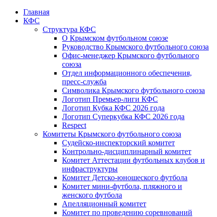
Главная
КФС
Структура КФС
О Крымском футбольном союзе
Руководство Крымского футбольного союза
Офис-менеджер Крымского футбольного
союза
Отдел информационного обеспечения,
пресс-служба
Символика Крымского футбольного союза
Логотип Премьер-лиги КФС
Логотип Кубка КФС 2026 года
Логотип Суперкубка КФС 2026 года
Respect
Комитеты Крымского футбольного союза
Судейско-инспекторский комитет
Контрольно-дисциплинарный комитет
Комитет Аттестации футбольных клубов и
инфраструктуры
Комитет Детско-юношеского футбола
Комитет мини-футбола, пляжного и
женского футбола
Апелляционный комитет
Комитет по проведению соревнований