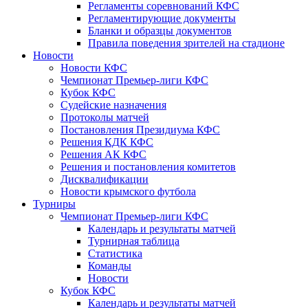
Регламенты соревнований КФС
Регламентирующие документы
Бланки и образцы документов
Правила поведения зрителей на стадионе
Новости
Новости КФС
Чемпионат Премьер-лиги КФС
Кубок КФС
Судейские назначения
Протоколы матчей
Постановления Президиума КФС
Решения КДК КФС
Решения АК КФС
Решения и постановления комитетов
Дисквалификации
Новости крымского футбола
Турниры
Чемпионат Премьер-лиги КФС
Календарь и результаты матчей
Турнирная таблица
Статистика
Команды
Новости
Кубок КФС
Календарь и результаты матчей