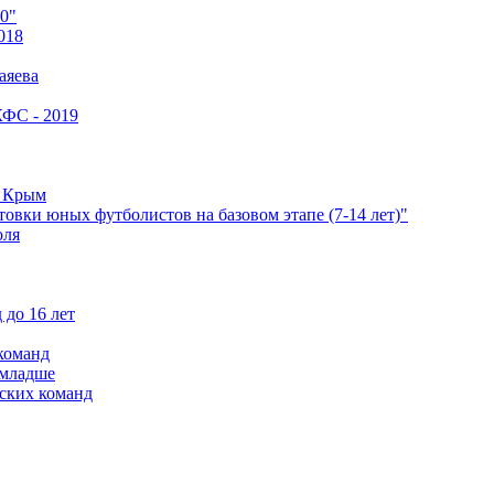
0"
018
аяева
КФС - 2019
е Крым
овки юных футболистов на базовом этапе (7-14 лет)"
оля
 до 16 лет
команд
 младше
ских команд