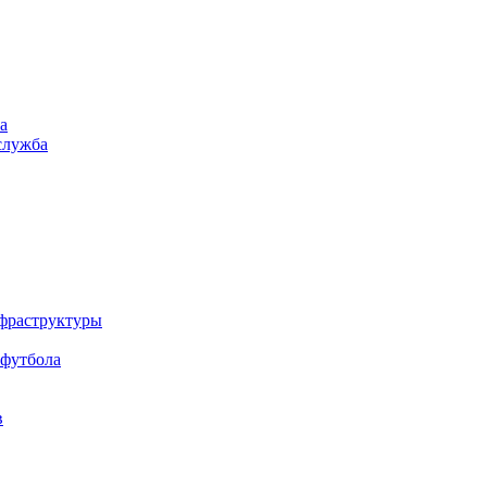
а
служба
нфраструктуры
 футбола
в