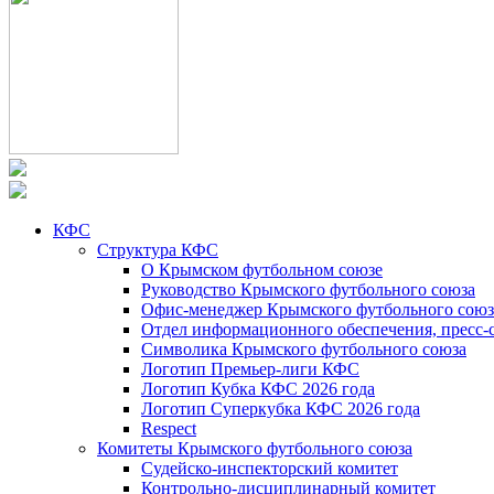
КФС
Структура КФС
О Крымском футбольном союзе
Руководство Крымского футбольного союза
Офис-менеджер Крымского футбольного союз
Отдел информационного обеспечения, пресс-
Символика Крымского футбольного союза
Логотип Премьер-лиги КФС
Логотип Кубка КФС 2026 года
Логотип Суперкубка КФС 2026 года
Respect
Комитеты Крымского футбольного союза
Судейско-инспекторский комитет
Контрольно-дисциплинарный комитет