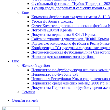
Футбольный фестиваль "Кубок Тавриды – 202
Турнир среди дворовых и сельских команд - 2
Еще
Крымская футбольная академия имени А. Н. З
Уроки футбола в школах
Отчет Комитета детско-юношеского футбола 
Логотип ДЮФЛ Крыма
Документы первенства ДЮФЛ Крыма
Сайты и страницы участников ДЮФЛ Крыма
Год детско-юношеского футбола в Республик
Конференция "Структура и содержание подгот
Детско-юношеская футбольная лига Севастоп
Новости детско-юношеского футбола
Еще
Женский футбол
Первенство по футболу среди женских команд
Первенство по футболу 8х8
Чемпионат Республики Крым среди женских 
Первенство среди женских команд 2000 г.р. и
Документы Первенства по футболу среди жен
Ссылки
Онлайн матчей