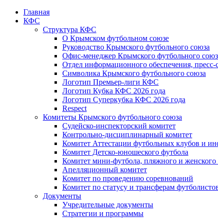
Главная
КФС
Структура КФС
О Крымском футбольном союзе
Руководство Крымского футбольного союза
Офис-менеджер Крымского футбольного союз
Отдел информационного обеспечения, пресс-
Символика Крымского футбольного союза
Логотип Премьер-лиги КФС
Логотип Кубка КФС 2026 года
Логотип Суперкубка КФС 2026 года
Respect
Комитеты Крымского футбольного союза
Судейско-инспекторский комитет
Контрольно-дисциплинарный комитет
Комитет Аттестации футбольных клубов и и
Комитет Детско-юношеского футбола
Комитет мини-футбола, пляжного и женского
Апелляционный комитет
Комитет по проведению соревнований
Комитет по статусу и трансферам футболисто
Документы
Учредительные документы
Стратегии и программы