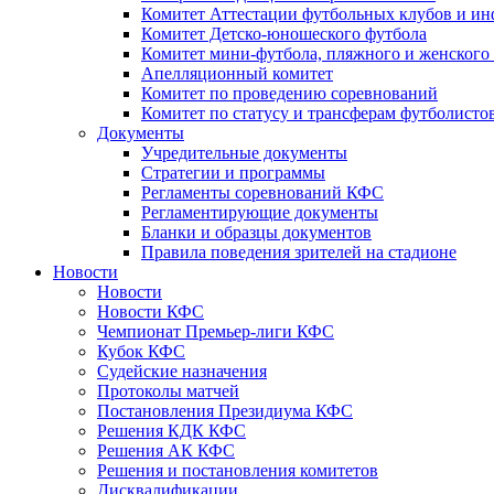
Комитет Аттестации футбольных клубов и и
Комитет Детско-юношеского футбола
Комитет мини-футбола, пляжного и женского
Апелляционный комитет
Комитет по проведению соревнований
Комитет по статусу и трансферам футболисто
Документы
Учредительные документы
Стратегии и программы
Регламенты соревнований КФС
Регламентирующие документы
Бланки и образцы документов
Правила поведения зрителей на стадионе
Новости
Новости
Новости КФС
Чемпионат Премьер-лиги КФС
Кубок КФС
Судейские назначения
Протоколы матчей
Постановления Президиума КФС
Решения КДК КФС
Решения АК КФС
Решения и постановления комитетов
Дисквалификации