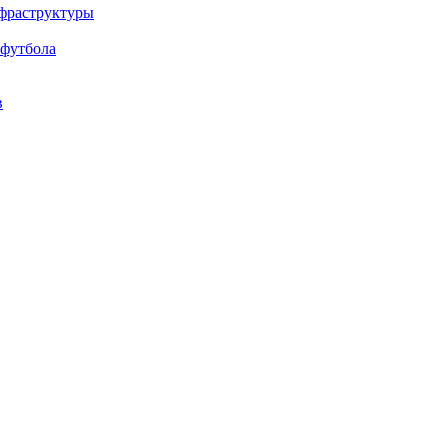
нфраструктуры
 футбола
в