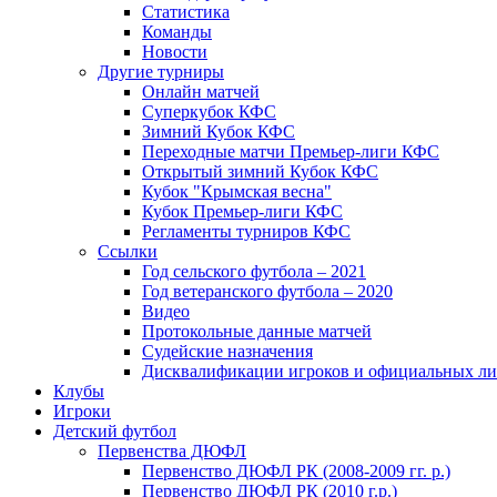
Статистика
Команды
Новости
Другие турниры
Онлайн матчей
Суперкубок КФС
Зимний Кубок КФС
Переходные матчи Премьер-лиги КФС
Открытый зимний Кубок КФС
Кубок "Крымская весна"
Кубок Премьер-лиги КФС
Регламенты турниров КФС
Ссылки
Год сельского футбола – 2021
Год ветеранского футбола – 2020
Видео
Протокольные данные матчей
Судейские назначения
Дисквалификации игроков и официальных ли
Клубы
Игроки
Детский футбол
Первенства ДЮФЛ
Первенство ДЮФЛ РК (2008-2009 гг. р.)
Первенство ДЮФЛ РК (2010 г.р.)