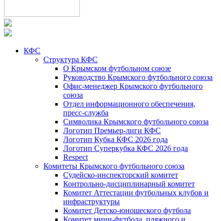
КФС
Структура КФС
О Крымском футбольном союзе
Руководство Крымского футбольного союза
Офис-менеджер Крымского футбольного
союза
Отдел информационного обеспечения,
пресс-служба
Символика Крымского футбольного союза
Логотип Премьер-лиги КФС
Логотип Кубка КФС 2026 года
Логотип Суперкубка КФС 2026 года
Respect
Комитеты Крымского футбольного союза
Судейско-инспекторский комитет
Контрольно-дисциплинарный комитет
Комитет Аттестации футбольных клубов и
инфраструктуры
Комитет Детско-юношеского футбола
Комитет мини-футбола, пляжного и