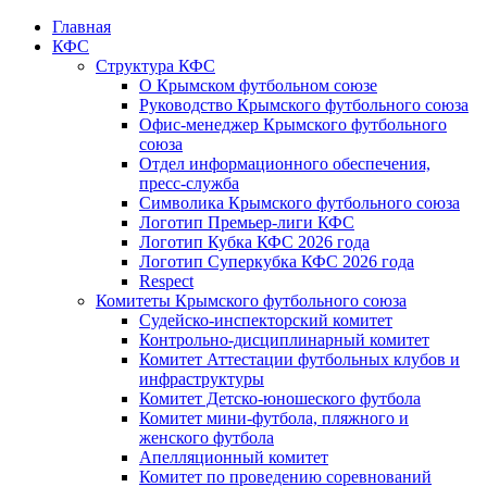
Главная
КФС
Структура КФС
О Крымском футбольном союзе
Руководство Крымского футбольного союза
Офис-менеджер Крымского футбольного
союза
Отдел информационного обеспечения,
пресс-служба
Символика Крымского футбольного союза
Логотип Премьер-лиги КФС
Логотип Кубка КФС 2026 года
Логотип Суперкубка КФС 2026 года
Respect
Комитеты Крымского футбольного союза
Судейско-инспекторский комитет
Контрольно-дисциплинарный комитет
Комитет Аттестации футбольных клубов и
инфраструктуры
Комитет Детско-юношеского футбола
Комитет мини-футбола, пляжного и
женского футбола
Апелляционный комитет
Комитет по проведению соревнований