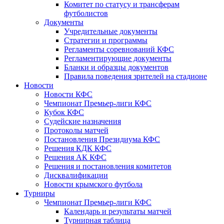
Комитет по статусу и трансферам
футболистов
Документы
Учредительные документы
Стратегии и программы
Регламенты соревнований КФС
Регламентирующие документы
Бланки и образцы документов
Правила поведения зрителей на стадионе
Новости
Новости КФС
Чемпионат Премьер-лиги КФС
Кубок КФС
Судейские назначения
Протоколы матчей
Постановления Президиума КФС
Решения КДК КФС
Решения АК КФС
Решения и постановления комитетов
Дисквалификации
Новости крымского футбола
Турниры
Чемпионат Премьер-лиги КФС
Календарь и результаты матчей
Турнирная таблица