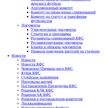
женского футбола
Апелляционный комитет
Комитет по проведению соревнований
Комитет по статусу и трансферам
футболистов
Документы
Учредительные документы
Стратегии и программы
Регламенты соревнований КФС
Регламентирующие документы
Бланки и образцы документов
Правила поведения зрителей на стадионе
Новости
Новости
Новости КФС
Чемпионат Премьер-лиги КФС
Кубок КФС
Судейские назначения
Протоколы матчей
Постановления Президиума КФС
Решения КДК КФС
Решения АК КФС
Решения и постановления комитетов
Дисквалификации
Новости крымского футбола