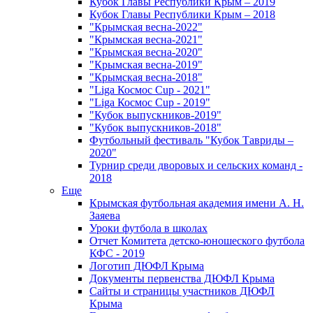
Кубок Главы Республики Крым – 2019
Кубок Главы Республики Крым – 2018
"Крымская весна-2022"
"Крымская весна-2021"
"Крымская весна-2020"
"Крымская весна-2019"
"Крымская весна-2018"
"Liga Космос Cup - 2021"
"Liga Космос Cup - 2019"
"Кубок выпускников-2019"
"Кубок выпускников-2018"
Футбольный фестиваль "Кубок Тавриды –
2020"
Турнир среди дворовых и сельских команд -
2018
Еще
Крымская футбольная академия имени А. Н.
Заяева
Уроки футбола в школах
Отчет Комитета детско-юношеского футбола
КФС - 2019
Логотип ДЮФЛ Крыма
Документы первенства ДЮФЛ Крыма
Сайты и страницы участников ДЮФЛ
Крыма