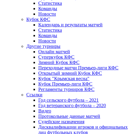
Статистика
Команды
Новости
Кубок КФС
Календарь и результаты матчей
Статистика
Команды
Новости
Другие турниры
Онлайн матчей
Суперкубок КФС
Зимний Кубок КФС
Переходные матчи Премьер-лиги КФС
Открытый зимний Кубок КФС
Кубок "Крымская весна"
Кубок Премьер-лиги КФС
Регламенты турниров КФС
Ссылки
Год сельского футбола – 2021
Год ветеранского футбола – 2020
Видео
Протокольные данные матчей
Судейские назначения
Дисквалификации игроков и официальных
лиц футбольных клубов