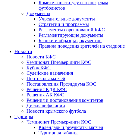
Комитет по статусу и трансферам
футболистов
Документы
Учредительные документы
Стратегии и программы
Регламенты соревнований КФС
Регламентирующие документы
Бланки и образцы документов
Правила поведения зрителей на стадионе
Новости
Новости КФС
Чемпионат Премьер-лиги КФС
Кубок КФС
Судейские назначения
Протоколы матчей
Постановления Президиума КФС
Решения КДК КФС
Решения АК КФС
Решения и постановления комитетов
Дисквалификации
Новости крымского футбола
Турниры
Чемпионат Премьер-лиги КФС
Календарь и результаты матчей
Турнирная таблица