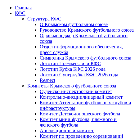
Главная
КФС
Структура КФС
О Крымском футбольном союзе
Руководство Крымского футбольного союза
Офис-менеджер Крымского футбольного
союза
Отдел информационного обеспечения,
пресс-служба
Символика Крымского футбольного союза
Логотип Премьер-лиги КФС
Логотип Кубка КФС 2026 года
Логотип Суперкубка КФС 2026 года
Respect
Комитеты Крымского футбольного союза
Судейско-инспекторский комитет
Контрольно-дисциплинарный комитет
Комитет Аттестации футбольных клубов и
инфраструктуры
Комитет Детско-юношеского футбола
Комитет мини-футбола, пляжного и
женского футбола
Апелляционный комитет
Комитет по проведению соревнований