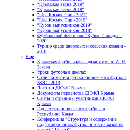
"Крымская весна-2019"
"Крымская весна-2018"
"Liga Космос Cup - 2021"
"Liga Космос Cup - 2019"
"Кубок выпускников-2019"
"Кубок выпускников-2018"
Футбольный фестиваль "Кубок Тавриды –
2020"
Турнир среди дворовых и сельских команд -
2018
Еще
Крымская футбольная академия имени А. Н.
Заяева
Уроки футбола в школах
Отчет Комитета детско-юношеского футбола
КФС - 2019
Логотип ДЮФЛ Крыма
Документы первенства ДЮФЛ Крыма
Сайты и страницы участников ДЮФЛ
Крыма
Год детско-юношеского футбола в
Республике Крым
Конференция "Структура и содержание
подготовки юных футболистов на базовом
этапе (7-14 лет)"