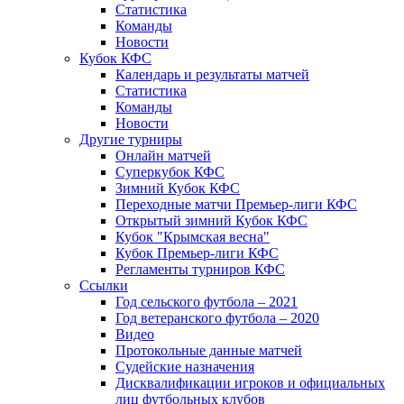
Статистика
Команды
Новости
Кубок КФС
Календарь и результаты матчей
Статистика
Команды
Новости
Другие турниры
Онлайн матчей
Суперкубок КФС
Зимний Кубок КФС
Переходные матчи Премьер-лиги КФС
Открытый зимний Кубок КФС
Кубок "Крымская весна"
Кубок Премьер-лиги КФС
Регламенты турниров КФС
Ссылки
Год сельского футбола – 2021
Год ветеранского футбола – 2020
Видео
Протокольные данные матчей
Судейские назначения
Дисквалификации игроков и официальных
лиц футбольных клубов