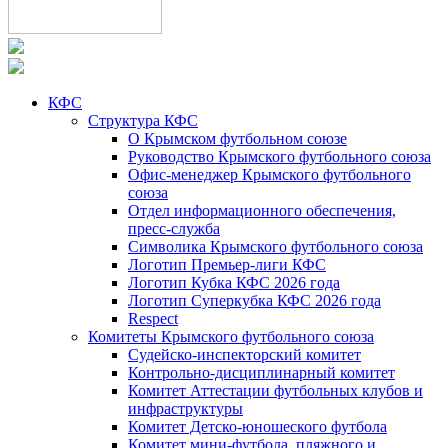
КФС
Структура КФС
О Крымском футбольном союзе
Руководство Крымского футбольного союза
Офис-менеджер Крымского футбольного
союза
Отдел информационного обеспечения,
пресс-служба
Символика Крымского футбольного союза
Логотип Премьер-лиги КФС
Логотип Кубка КФС 2026 года
Логотип Суперкубка КФС 2026 года
Respect
Комитеты Крымского футбольного союза
Судейско-инспекторский комитет
Контрольно-дисциплинарный комитет
Комитет Аттестации футбольных клубов и
инфраструктуры
Комитет Детско-юношеского футбола
Комитет мини-футбола, пляжного и