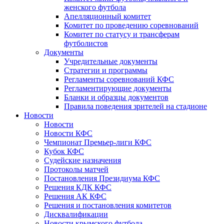
женского футбола
Апелляционный комитет
Комитет по проведению соревнований
Комитет по статусу и трансферам
футболистов
Документы
Учредительные документы
Стратегии и программы
Регламенты соревнований КФС
Регламентирующие документы
Бланки и образцы документов
Правила поведения зрителей на стадионе
Новости
Новости
Новости КФС
Чемпионат Премьер-лиги КФС
Кубок КФС
Судейские назначения
Протоколы матчей
Постановления Президиума КФС
Решения КДК КФС
Решения АК КФС
Решения и постановления комитетов
Дисквалификации
Новости крымского футбола