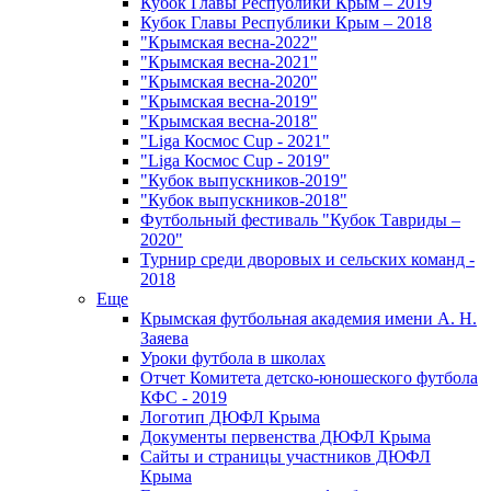
Кубок Главы Республики Крым – 2019
Кубок Главы Республики Крым – 2018
"Крымская весна-2022"
"Крымская весна-2021"
"Крымская весна-2020"
"Крымская весна-2019"
"Крымская весна-2018"
"Liga Космос Cup - 2021"
"Liga Космос Cup - 2019"
"Кубок выпускников-2019"
"Кубок выпускников-2018"
Футбольный фестиваль "Кубок Тавриды –
2020"
Турнир среди дворовых и сельских команд -
2018
Еще
Крымская футбольная академия имени А. Н.
Заяева
Уроки футбола в школах
Отчет Комитета детско-юношеского футбола
КФС - 2019
Логотип ДЮФЛ Крыма
Документы первенства ДЮФЛ Крыма
Сайты и страницы участников ДЮФЛ
Крыма