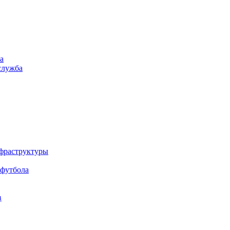
а
служба
нфраструктуры
 футбола
в