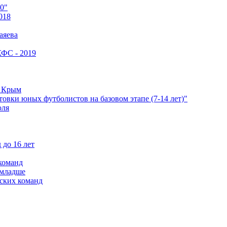
0"
018
аяева
КФС - 2019
е Крым
овки юных футболистов на базовом этапе (7-14 лет)"
оля
 до 16 лет
команд
 младше
ских команд