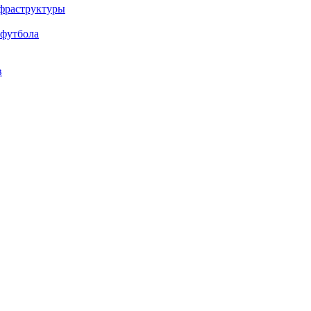
нфраструктуры
 футбола
в