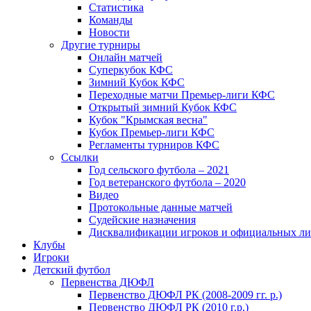
Статистика
Команды
Новости
Другие турниры
Онлайн матчей
Суперкубок КФС
Зимний Кубок КФС
Переходные матчи Премьер-лиги КФС
Открытый зимний Кубок КФС
Кубок "Крымская весна"
Кубок Премьер-лиги КФС
Регламенты турниров КФС
Ссылки
Год сельского футбола – 2021
Год ветеранского футбола – 2020
Видео
Протокольные данные матчей
Судейские назначения
Дисквалификации игроков и официальных ли
Клубы
Игроки
Детский футбол
Первенства ДЮФЛ
Первенство ДЮФЛ РК (2008-2009 гг. р.)
Первенство ДЮФЛ РК (2010 г.р.)