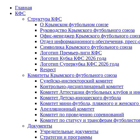
Главная
КФС
Структура КФС
О Крымском футбольном союзе
Руководство Крымского футбольного союза
Офис-менеджер Крымского футбольного союз
Отдел информационного обеспечения, пресс-
Символика Крымского футбольного союза
Логотип Премьер-лиги КФС
Логотип Кубка КФС 2026 года
Логотип Суперкубка КФС 2026 года
Respect
Комитеты Крымского футбольного союза
Судейско-инспекторский комитет
Контрольно-дисциплинарный комитет
Комитет Аттестации футбольных клубов и и
Комитет Детско-юношеского футбола
Комитет мини-футбола, пляжного и женского
Апелляционный комитет
Комитет по проведению соревнований
Комитет по статусу и трансферам футболисто
Документы
Учредительные документы
Стратегии и программы