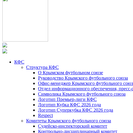
КФС
Структура КФС
О Крымском футбольном союзе
Руководство Крымского футбольного союза
Офис-менеджер Крымского футбольного союз
Отдел информационного обеспечения, пресс-
Символика Крымского футбольного союза
Логотип Премьер-лиги КФС
Логотип Кубка КФС 2026 года
Логотип Суперкубка КФС 2026 года
Respect
Комитеты Крымского футбольного союза
Судейско-инспекторский комитет
Контрольно-дисциплинарный комитет