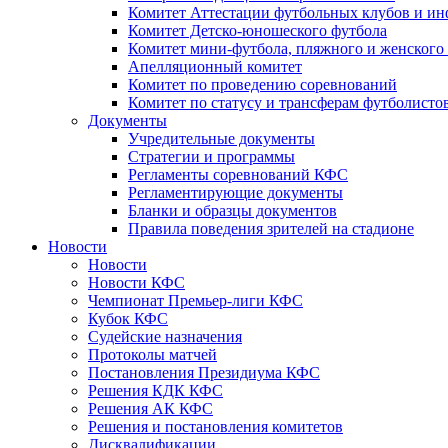
Комитет Аттестации футбольных клубов и и
Комитет Детско-юношеского футбола
Комитет мини-футбола, пляжного и женского
Апелляционный комитет
Комитет по проведению соревнований
Комитет по статусу и трансферам футболисто
Документы
Учредительные документы
Стратегии и программы
Регламенты соревнований КФС
Регламентирующие документы
Бланки и образцы документов
Правила поведения зрителей на стадионе
Новости
Новости
Новости КФС
Чемпионат Премьер-лиги КФС
Кубок КФС
Судейские назначения
Протоколы матчей
Постановления Президиума КФС
Решения КДК КФС
Решения АК КФС
Решения и постановления комитетов
Дисквалификации