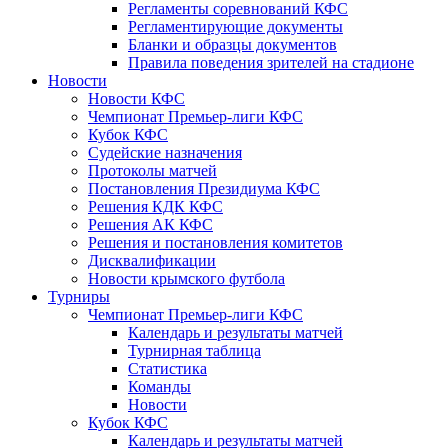
Регламенты соревнований КФС
Регламентирующие документы
Бланки и образцы документов
Правила поведения зрителей на стадионе
Новости
Новости КФС
Чемпионат Премьер-лиги КФС
Кубок КФС
Судейские назначения
Протоколы матчей
Постановления Президиума КФС
Решения КДК КФС
Решения АК КФС
Решения и постановления комитетов
Дисквалификации
Новости крымского футбола
Турниры
Чемпионат Премьер-лиги КФС
Календарь и результаты матчей
Турнирная таблица
Статистика
Команды
Новости
Кубок КФС
Календарь и результаты матчей