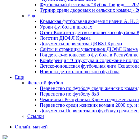
Футбольный фестиваль "Кубок Тавриды – 202
Турнир среди дворовых и сельских команд - 2
Еще
Крымская футбольная академия имени А. Н. З
Уроки футбола в школах
Отчет Комитета детско-юношеского футбола 
Логотип ДЮФЛ Крыма
Документы первенства ДЮФЛ Крыма
Сайты и страницы участников ДЮФЛ Крыма
Год детско-юношеского футбола в Республик
Конференция "Структура и содержание подгот
Детско-юношеская футбольная лига Севастоп
Новости детско-юношеского футбола
Еще
Женский футбол
Первенство по футболу среди женских команд
Первенство по футболу 8х8
Чемпионат Республики Крым среди женских 
Первенство среди женских команд 2000 г.р. и
Документы Первенства по футболу среди жен
Ссылки
Онлайн матчей