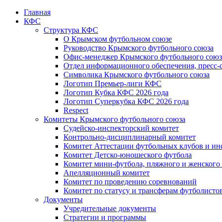
Главная
КФС
Структура КФС
О Крымском футбольном союзе
Руководство Крымского футбольного союза
Офис-менеджер Крымского футбольного союз
Отдел информационного обеспечения, пресс-
Символика Крымского футбольного союза
Логотип Премьер-лиги КФС
Логотип Кубка КФС 2026 года
Логотип Суперкубка КФС 2026 года
Respect
Комитеты Крымского футбольного союза
Судейско-инспекторский комитет
Контрольно-дисциплинарный комитет
Комитет Аттестации футбольных клубов и и
Комитет Детско-юношеского футбола
Комитет мини-футбола, пляжного и женского
Апелляционный комитет
Комитет по проведению соревнований
Комитет по статусу и трансферам футболисто
Документы
Учредительные документы
Стратегии и программы