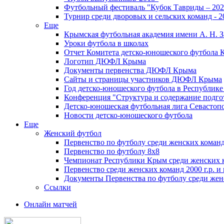
Футбольный фестиваль "Кубок Тавриды – 202
Турнир среди дворовых и сельских команд - 2
Еще
Крымская футбольная академия имени А. Н. З
Уроки футбола в школах
Отчет Комитета детско-юношеского футбола 
Логотип ДЮФЛ Крыма
Документы первенства ДЮФЛ Крыма
Сайты и страницы участников ДЮФЛ Крыма
Год детско-юношеского футбола в Республик
Конференция "Структура и содержание подгот
Детско-юношеская футбольная лига Севастоп
Новости детско-юношеского футбола
Еще
Женский футбол
Первенство по футболу среди женских команд
Первенство по футболу 8х8
Чемпионат Республики Крым среди женских 
Первенство среди женских команд 2000 г.р. и
Документы Первенства по футболу среди жен
Ссылки
Онлайн матчей