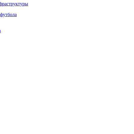
нфраструктуры
 футбола
в