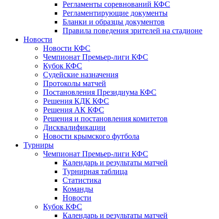
Регламенты соревнований КФС
Регламентирующие документы
Бланки и образцы документов
Правила поведения зрителей на стадионе
Новости
Новости КФС
Чемпионат Премьер-лиги КФС
Кубок КФС
Судейские назначения
Протоколы матчей
Постановления Президиума КФС
Решения КДК КФС
Решения АК КФС
Решения и постановления комитетов
Дисквалификации
Новости крымского футбола
Турниры
Чемпионат Премьер-лиги КФС
Календарь и результаты матчей
Турнирная таблица
Статистика
Команды
Новости
Кубок КФС
Календарь и результаты матчей