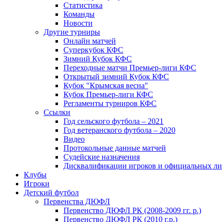
Статистика
Команды
Новости
Другие турниры
Онлайн матчей
Суперкубок КФС
Зимний Кубок КФС
Переходные матчи Премьер-лиги КФС
Открытый зимний Кубок КФС
Кубок "Крымская весна"
Кубок Премьер-лиги КФС
Регламенты турниров КФС
Ссылки
Год сельского футбола – 2021
Год ветеранского футбола – 2020
Видео
Протокольные данные матчей
Судейские назначения
Дисквалификации игроков и официальных ли
Клубы
Игроки
Детский футбол
Первенства ДЮФЛ
Первенство ДЮФЛ РК (2008-2009 гг. р.)
Первенство ДЮФЛ РК (2010 г.р.)