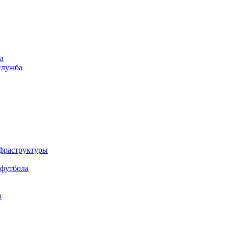
а
служба
нфраструктуры
 футбола
в