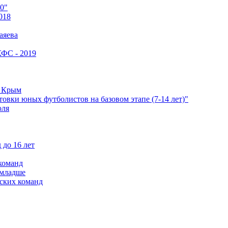
0"
018
аяева
КФС - 2019
е Крым
овки юных футболистов на базовом этапе (7-14 лет)"
оля
 до 16 лет
команд
 младше
ских команд