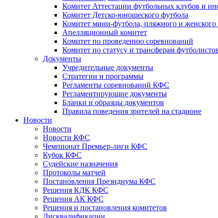
Комитет Аттестации футбольных клубов и и
Комитет Детско-юношеского футбола
Комитет мини-футбола, пляжного и женского
Апелляционный комитет
Комитет по проведению соревнований
Комитет по статусу и трансферам футболисто
Документы
Учредительные документы
Стратегии и программы
Регламенты соревнований КФС
Регламентирующие документы
Бланки и образцы документов
Правила поведения зрителей на стадионе
Новости
Новости
Новости КФС
Чемпионат Премьер-лиги КФС
Кубок КФС
Судейские назначения
Протоколы матчей
Постановления Президиума КФС
Решения КДК КФС
Решения АК КФС
Решения и постановления комитетов
Дисквалификации