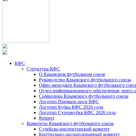
КФС
Структура КФС
О Крымском футбольном союзе
Руководство Крымского футбольного союза
Офис-менеджер Крымского футбольного союз
Отдел информационного обеспечения, пресс-
Символика Крымского футбольного союза
Логотип Премьер-лиги КФС
Логотип Кубка КФС 2026 года
Логотип Суперкубка КФС 2026 года
Respect
Комитеты Крымского футбольного союза
Судейско-инспекторский комитет
Контрольно-дисциплинарный комитет