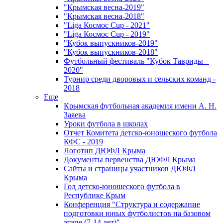
"Крымская весна-2019"
"Крымская весна-2018"
"Liga Космос Cup - 2021"
"Liga Космос Cup - 2019"
"Кубок выпускников-2019"
"Кубок выпускников-2018"
Футбольный фестиваль "Кубок Тавриды –
2020"
Турнир среди дворовых и сельских команд -
2018
Еще
Крымская футбольная академия имени А. Н.
Заяева
Уроки футбола в школах
Отчет Комитета детско-юношеского футбола
КФС - 2019
Логотип ДЮФЛ Крыма
Документы первенства ДЮФЛ Крыма
Сайты и страницы участников ДЮФЛ
Крыма
Год детско-юношеского футбола в
Республике Крым
Конференция "Структура и содержание
подготовки юных футболистов на базовом
этапе (7-14 лет)"