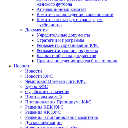
женского футбола
Апелляционный комитет
Комитет по проведению соревнований
Комитет по статусу и трансферам
футболистов
Документы
Учредительные документы
Стратегии и программы
Регламенты соревнований КФС
Регламентирующие документы
Бланки и образцы документов
Правила поведения зрителей на стадионе
Новости
Новости
Новости КФС
Чемпионат Премьер-лиги КФС
Кубок КФС
Судейские назначения
Протоколы матчей
Постановления Президиума КФС
Решения КДК КФС
Решения АК КФС
Решения и постановления комитетов
Дисквалификации
Новости крымского футбола