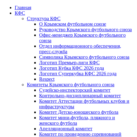
Главная
КФС
Структура КФС
О Крымском футбольном союзе
Руководство Крымского футбольного союза
Офис-менеджер Крымского футбольного
союза
Отдел информационного обеспечения,
пресс-служба
Символика Крымского футбольного союза
Логотип Премьер-лиги КФС
Логотип Кубка КФС 2026 года
Логотип Суперкубка КФС 2026 года
Respect
Комитеты Крымского футбольного союза
Судейско-инспекторский комитет
Контрольно-дисциплинарный комитет
Комитет Аттестации футбольных клубов и
инфраструктуры
Комитет Детско-юношеского футбола
Комитет мини-футбола, пляжного и
женского футбола
Апелляционный комитет
Комитет по проведению соревнований