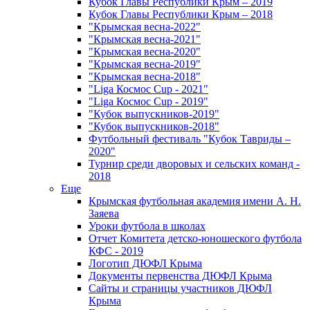
Кубок Главы Республики Крым – 2019
Кубок Главы Республики Крым – 2018
"Крымская весна-2022"
"Крымская весна-2021"
"Крымская весна-2020"
"Крымская весна-2019"
"Крымская весна-2018"
"Liga Космос Cup - 2021"
"Liga Космос Cup - 2019"
"Кубок выпускников-2019"
"Кубок выпускников-2018"
Футбольный фестиваль "Кубок Тавриды –
2020"
Турнир среди дворовых и сельских команд -
2018
Еще
Крымская футбольная академия имени А. Н.
Заяева
Уроки футбола в школах
Отчет Комитета детско-юношеского футбола
КФС - 2019
Логотип ДЮФЛ Крыма
Документы первенства ДЮФЛ Крыма
Сайты и страницы участников ДЮФЛ
Крыма