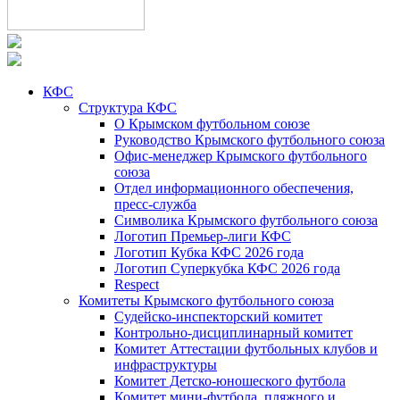
КФС
Структура КФС
О Крымском футбольном союзе
Руководство Крымского футбольного союза
Офис-менеджер Крымского футбольного
союза
Отдел информационного обеспечения,
пресс-служба
Символика Крымского футбольного союза
Логотип Премьер-лиги КФС
Логотип Кубка КФС 2026 года
Логотип Суперкубка КФС 2026 года
Respect
Комитеты Крымского футбольного союза
Судейско-инспекторский комитет
Контрольно-дисциплинарный комитет
Комитет Аттестации футбольных клубов и
инфраструктуры
Комитет Детско-юношеского футбола
Комитет мини-футбола, пляжного и