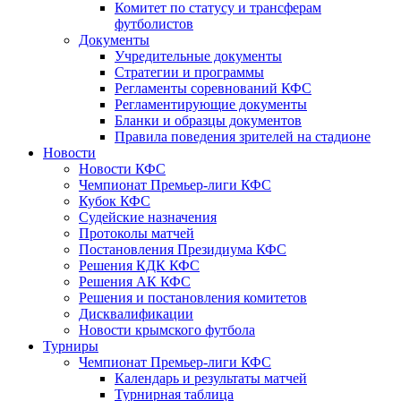
Комитет по статусу и трансферам
футболистов
Документы
Учредительные документы
Стратегии и программы
Регламенты соревнований КФС
Регламентирующие документы
Бланки и образцы документов
Правила поведения зрителей на стадионе
Новости
Новости КФС
Чемпионат Премьер-лиги КФС
Кубок КФС
Судейские назначения
Протоколы матчей
Постановления Президиума КФС
Решения КДК КФС
Решения АК КФС
Решения и постановления комитетов
Дисквалификации
Новости крымского футбола
Турниры
Чемпионат Премьер-лиги КФС
Календарь и результаты матчей
Турнирная таблица