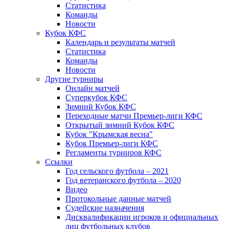
Статистика
Команды
Новости
Кубок КФС
Календарь и результаты матчей
Статистика
Команды
Новости
Другие турниры
Онлайн матчей
Суперкубок КФС
Зимний Кубок КФС
Переходные матчи Премьер-лиги КФС
Открытый зимний Кубок КФС
Кубок "Крымская весна"
Кубок Премьер-лиги КФС
Регламенты турниров КФС
Ссылки
Год сельского футбола – 2021
Год ветеранского футбола – 2020
Видео
Протокольные данные матчей
Судейские назначения
Дисквалификации игроков и официальных
лиц футбольных клубов