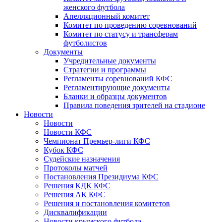
женского футбола
Апелляционный комитет
Комитет по проведению соревнований
Комитет по статусу и трансферам
футболистов
Документы
Учредительные документы
Стратегии и программы
Регламенты соревнований КФС
Регламентирующие документы
Бланки и образцы документов
Правила поведения зрителей на стадионе
Новости
Новости
Новости КФС
Чемпионат Премьер-лиги КФС
Кубок КФС
Судейские назначения
Протоколы матчей
Постановления Президиума КФС
Решения КДК КФС
Решения АК КФС
Решения и постановления комитетов
Дисквалификации
Новости крымского футбола