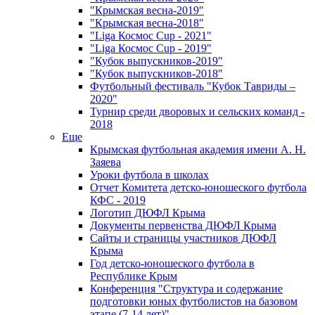
"Крымская весна-2019"
"Крымская весна-2018"
"Liga Космос Cup - 2021"
"Liga Космос Cup - 2019"
"Кубок выпускников-2019"
"Кубок выпускников-2018"
Футбольный фестиваль "Кубок Тавриды –
2020"
Турнир среди дворовых и сельских команд -
2018
Еще
Крымская футбольная академия имени А. Н.
Заяева
Уроки футбола в школах
Отчет Комитета детско-юношеского футбола
КФС - 2019
Логотип ДЮФЛ Крыма
Документы первенства ДЮФЛ Крыма
Сайты и страницы участников ДЮФЛ
Крыма
Год детско-юношеского футбола в
Республике Крым
Конференция "Структура и содержание
подготовки юных футболистов на базовом
этапе (7-14 лет)"