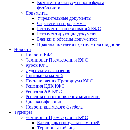
Комитет по статусу и трансферам
футболистов
Документы
Учредительные документы
Стратегии и программы
Регламенты соревнований КФС
Регламентирующие документы
Бланки и образцы документов
Правила поведения зрителей на стадионе
Новости
Новости КФС
Чемпионат Премьер-лиги КФС
Кубок КФС
Судейские назначения
Протоколы матчей
Постановления Президиума КФС
Решения КДК КФС
Решения АК КФС
Решения и постановления комитетов
Дисквалификации
Новости крымского футбола
Турниры
Чемпионат Премьер-лиги КФС
Календарь и результаты матчей
Турнирная таблица