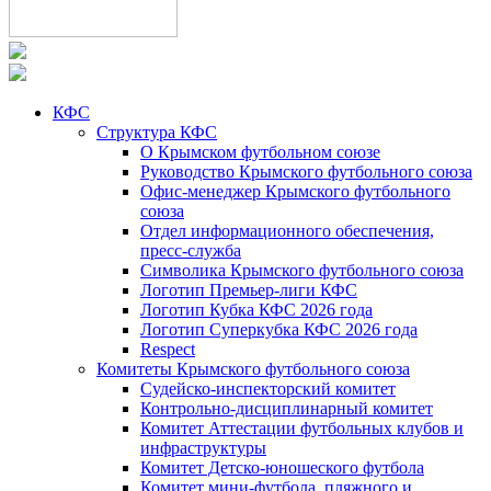
КФС
Структура КФС
О Крымском футбольном союзе
Руководство Крымского футбольного союза
Офис-менеджер Крымского футбольного
союза
Отдел информационного обеспечения,
пресс-служба
Символика Крымского футбольного союза
Логотип Премьер-лиги КФС
Логотип Кубка КФС 2026 года
Логотип Суперкубка КФС 2026 года
Respect
Комитеты Крымского футбольного союза
Судейско-инспекторский комитет
Контрольно-дисциплинарный комитет
Комитет Аттестации футбольных клубов и
инфраструктуры
Комитет Детско-юношеского футбола
Комитет мини-футбола, пляжного и