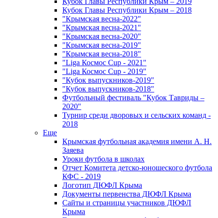
Кубок Главы Республики Крым – 2019
Кубок Главы Республики Крым – 2018
"Крымская весна-2022"
"Крымская весна-2021"
"Крымская весна-2020"
"Крымская весна-2019"
"Крымская весна-2018"
"Liga Космос Cup - 2021"
"Liga Космос Cup - 2019"
"Кубок выпускников-2019"
"Кубок выпускников-2018"
Футбольный фестиваль "Кубок Тавриды –
2020"
Турнир среди дворовых и сельских команд -
2018
Еще
Крымская футбольная академия имени А. Н.
Заяева
Уроки футбола в школах
Отчет Комитета детско-юношеского футбола
КФС - 2019
Логотип ДЮФЛ Крыма
Документы первенства ДЮФЛ Крыма
Сайты и страницы участников ДЮФЛ
Крыма