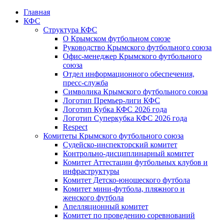
Главная
КФС
Структура КФС
О Крымском футбольном союзе
Руководство Крымского футбольного союза
Офис-менеджер Крымского футбольного
союза
Отдел информационного обеспечения,
пресс-служба
Символика Крымского футбольного союза
Логотип Премьер-лиги КФС
Логотип Кубка КФС 2026 года
Логотип Суперкубка КФС 2026 года
Respect
Комитеты Крымского футбольного союза
Судейско-инспекторский комитет
Контрольно-дисциплинарный комитет
Комитет Аттестации футбольных клубов и
инфраструктуры
Комитет Детско-юношеского футбола
Комитет мини-футбола, пляжного и
женского футбола
Апелляционный комитет
Комитет по проведению соревнований