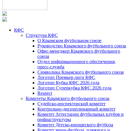
КФС
Структура КФС
О Крымском футбольном союзе
Руководство Крымского футбольного союза
Офис-менеджер Крымского футбольного
союза
Отдел информационного обеспечения,
пресс-служба
Символика Крымского футбольного союза
Логотип Премьер-лиги КФС
Логотип Кубка КФС 2026 года
Логотип Суперкубка КФС 2026 года
Respect
Комитеты Крымского футбольного союза
Судейско-инспекторский комитет
Контрольно-дисциплинарный комитет
Комитет Аттестации футбольных клубов и
инфраструктуры
Комитет Детско-юношеского футбола
Комитет мини-футбола, пляжного и