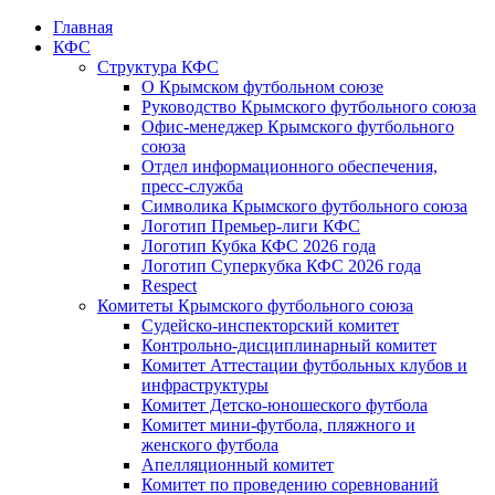
Главная
КФС
Структура КФС
О Крымском футбольном союзе
Руководство Крымского футбольного союза
Офис-менеджер Крымского футбольного
союза
Отдел информационного обеспечения,
пресс-служба
Символика Крымского футбольного союза
Логотип Премьер-лиги КФС
Логотип Кубка КФС 2026 года
Логотип Суперкубка КФС 2026 года
Respect
Комитеты Крымского футбольного союза
Судейско-инспекторский комитет
Контрольно-дисциплинарный комитет
Комитет Аттестации футбольных клубов и
инфраструктуры
Комитет Детско-юношеского футбола
Комитет мини-футбола, пляжного и
женского футбола
Апелляционный комитет
Комитет по проведению соревнований