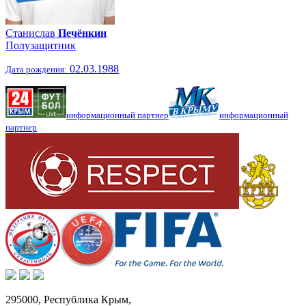
Станислав
Печёнкин
Полузащитник
02.03.1988
Дата рождения:
информационный партнер
информационный
партнер
295000,
Республика Крым
,