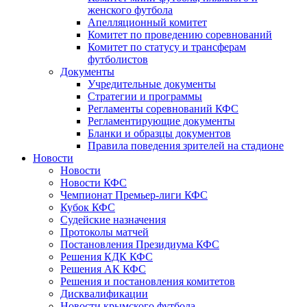
женского футбола
Апелляционный комитет
Комитет по проведению соревнований
Комитет по статусу и трансферам
футболистов
Документы
Учредительные документы
Стратегии и программы
Регламенты соревнований КФС
Регламентирующие документы
Бланки и образцы документов
Правила поведения зрителей на стадионе
Новости
Новости
Новости КФС
Чемпионат Премьер-лиги КФС
Кубок КФС
Судейские назначения
Протоколы матчей
Постановления Президиума КФС
Решения КДК КФС
Решения АК КФС
Решения и постановления комитетов
Дисквалификации
Новости крымского футбола