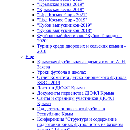
"Крымская весна-2019"
"Крымская весна-2018"
"Liga Космос Cup - 2021"
"Liga Космос Cup - 2019"
"Кубок выпускников-2019"
"Кубок выпускников-2018"
Футбольный фестиваль "Кубок Тавриды –
2020"
Турнир среди дворовых и сельских команд -
2018
Еще
Крымская футбольная академия имени А. Н.
Заяева
Уроки футбола в школах
Отчет Комитета детско-юношеского футбола
КФС - 2019
Логотип ДЮФЛ Крыма
Документы первенства ДЮФЛ Крыма
Сайты и страницы участников ДЮФЛ
Крыма
Год детско-юношеского футбола в
Республике Крым
Конференция "Структура и содержание
подготовки юных футболистов на базовом
этапе (7-14 лет)"