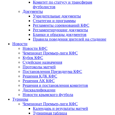
Комитет по статусу и трансферам
футболистов
Документы
Учредительные документы
Стратегии и программы
Регламенты соревнований КФС
Регламентирующие документы
Бланки и образцы документов
Правила поведения зрителей на стадионе
Новости
Новости КФС
Чемпионат Премьер-лиги КФС
Кубок КФС
Судейские назначения
Протоколы матчей
Постановления Президиума КФС
Решения КДК КФС
Решения АК КФС
Решения и постановления комитетов
Дисквалификации
Новости крымского футбола
Турниры
Чемпионат Премьер-лиги КФС
Календарь и результаты матчей
Турнирная таблица