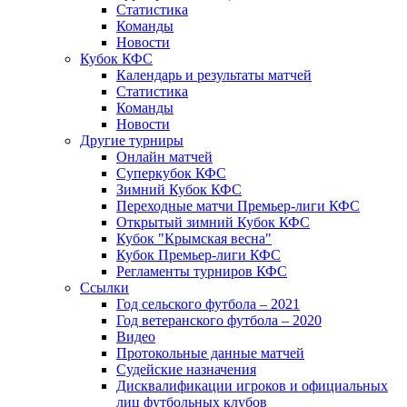
Статистика
Команды
Новости
Кубок КФС
Календарь и результаты матчей
Статистика
Команды
Новости
Другие турниры
Онлайн матчей
Суперкубок КФС
Зимний Кубок КФС
Переходные матчи Премьер-лиги КФС
Открытый зимний Кубок КФС
Кубок "Крымская весна"
Кубок Премьер-лиги КФС
Регламенты турниров КФС
Ссылки
Год сельского футбола – 2021
Год ветеранского футбола – 2020
Видео
Протокольные данные матчей
Судейские назначения
Дисквалификации игроков и официальных
лиц футбольных клубов