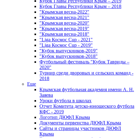
Кубок Главы Республики Крым – 2019
Кубок Главы Республики Крым – 2018
"Крымская весна-2022"
"Крымская весна-2021"
"Крымская весна-2020"
"Крымская весна-2019"
"Крымская весна-2018"
"Liga Космос Cup - 2021"
"Liga Космос Cup - 2019"
"Кубок выпускников-2019"
"Кубок выпускников-2018"
Футбольный фестиваль "Кубок Тавриды –
2020"
Турнир среди дворовых и сельских команд -
2018
Еще
Крымская футбольная академия имени А. Н.
Заяева
Уроки футбола в школах
Отчет Комитета детско-юношеского футбола
КФС - 2019
Логотип ДЮФЛ Крыма
Документы первенства ДЮФЛ Крыма
Сайты и страницы участников ДЮФЛ
Крыма