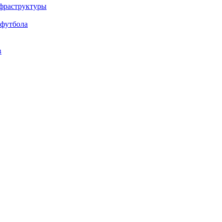
нфраструктуры
 футбола
в