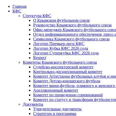
Главная
КФС
Структура КФС
О Крымском футбольном союзе
Руководство Крымского футбольного союза
Офис-менеджер Крымского футбольного союз
Отдел информационного обеспечения, пресс-
Символика Крымского футбольного союза
Логотип Премьер-лиги КФС
Логотип Кубка КФС 2026 года
Логотип Суперкубка КФС 2026 года
Respect
Комитеты Крымского футбольного союза
Судейско-инспекторский комитет
Контрольно-дисциплинарный комитет
Комитет Аттестации футбольных клубов и и
Комитет Детско-юношеского футбола
Комитет мини-футбола, пляжного и женского
Апелляционный комитет
Комитет по проведению соревнований
Комитет по статусу и трансферам футболисто
Документы
Учредительные документы
Стратегии и программы