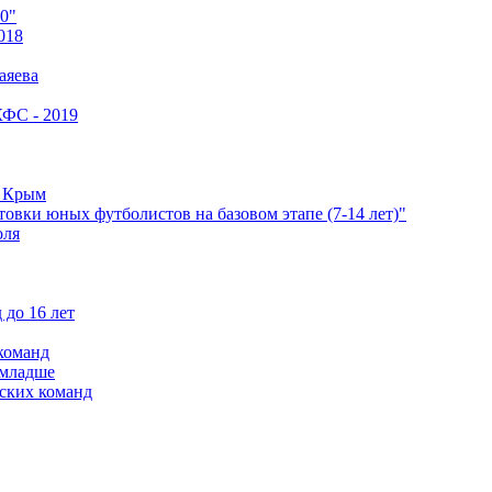
0"
018
аяева
КФС - 2019
е Крым
овки юных футболистов на базовом этапе (7-14 лет)"
оля
 до 16 лет
команд
 младше
ских команд