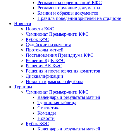
Регламенты соревнований КФС
Регламентирующие документы
Бланки и образцы документов
Правила поведения зрителей на стадионе
Новости
Новости КФС
Чемпионат Премьер-лиги КФС
Кубок КФС
Судейские назначения
Протоколы матчей
Постановления Президиума КФС
Решения КДК КФС
Решения АК КФС
Решения и постановления комитетов
Дисквалификации
Новости крымского футбола
Турниры
Чемпионат Премьер-лиги КФС
Календарь и результаты матчей
Турнирная таблица
Статистика
Команды
Новости
Кубок КФС
Календарь и результаты матчей