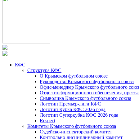
КФС
Структура КФС
О Крымском футбольном союзе
Руководство Крымского футбольного союза
Офис-менеджер Крымского футбольного союз
Отдел информационного обеспечения, пресс-
Символика Крымского футбольного союза
Логотип Премьер-лиги КФС
Логотип Кубка КФС 2026 года
Логотип Суперкубка КФС 2026 года
Respect
Комитеты Крымского футбольного союза
Судейско-инспекторский комитет
Контрольно-дисциплинарный комитет