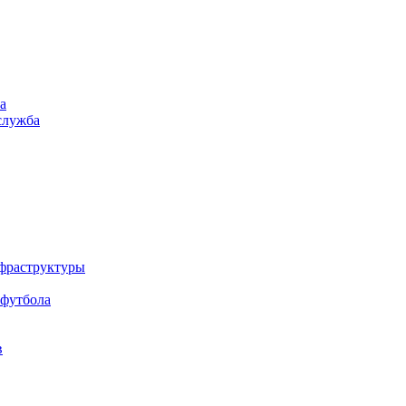
а
служба
нфраструктуры
 футбола
в