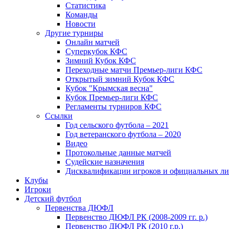
Статистика
Команды
Новости
Другие турниры
Онлайн матчей
Суперкубок КФС
Зимний Кубок КФС
Переходные матчи Премьер-лиги КФС
Открытый зимний Кубок КФС
Кубок "Крымская весна"
Кубок Премьер-лиги КФС
Регламенты турниров КФС
Ссылки
Год сельского футбола – 2021
Год ветеранского футбола – 2020
Видео
Протокольные данные матчей
Судейские назначения
Дисквалификации игроков и официальных ли
Клубы
Игроки
Детский футбол
Первенства ДЮФЛ
Первенство ДЮФЛ РК (2008-2009 гг. р.)
Первенство ДЮФЛ РК (2010 г.р.)