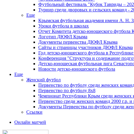
Футбольный фестиваль "Кубок Тавриды – 202
Турнир среди дворовых и сельских команд - 2
Еще
Крымская футбольная академия имени А. Н. З
Уроки футбола в школах
Отчет Комитета детско-юношеского футбола 
Логотип ДЮФЛ Крыма
Документы первенства ДЮФЛ Крыма
Сайты и страницы участников ДЮФЛ Крыма
Год детско-юношеского футбола в Республик
Конференция "Структура и содержание подгот
Детско-юношеская футбольная лига Севастоп
Новости детско-юношеского футбола
Еще
Женский футбол
Первенство по футболу среди женских команд
Первенство по футболу 8х8
Чемпионат Республики Крым среди женских 
Первенство среди женских команд 2000 г.р. и
Документы Первенства по футболу среди жен
Ссылки
Онлайн матчей