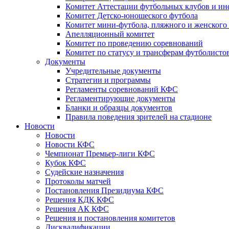
Комитет Аттестации футбольных клубов и и
Комитет Детско-юношеского футбола
Комитет мини-футбола, пляжного и женского
Апелляционный комитет
Комитет по проведению соревнований
Комитет по статусу и трансферам футболисто
Документы
Учредительные документы
Стратегии и программы
Регламенты соревнований КФС
Регламентирующие документы
Бланки и образцы документов
Правила поведения зрителей на стадионе
Новости
Новости
Новости КФС
Чемпионат Премьер-лиги КФС
Кубок КФС
Судейские назначения
Протоколы матчей
Постановления Президиума КФС
Решения КДК КФС
Решения АК КФС
Решения и постановления комитетов
Дисквалификации