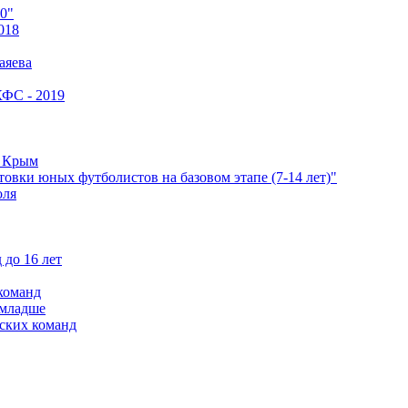
0"
018
аяева
КФС - 2019
е Крым
овки юных футболистов на базовом этапе (7-14 лет)"
оля
 до 16 лет
команд
 младше
ских команд