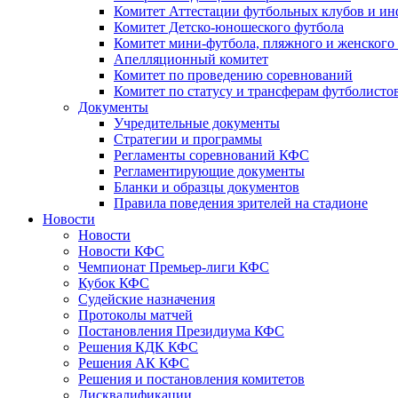
Комитет Аттестации футбольных клубов и и
Комитет Детско-юношеского футбола
Комитет мини-футбола, пляжного и женского
Апелляционный комитет
Комитет по проведению соревнований
Комитет по статусу и трансферам футболисто
Документы
Учредительные документы
Стратегии и программы
Регламенты соревнований КФС
Регламентирующие документы
Бланки и образцы документов
Правила поведения зрителей на стадионе
Новости
Новости
Новости КФС
Чемпионат Премьер-лиги КФС
Кубок КФС
Судейские назначения
Протоколы матчей
Постановления Президиума КФС
Решения КДК КФС
Решения АК КФС
Решения и постановления комитетов
Дисквалификации