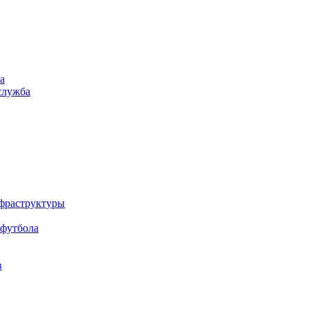
а
служба
нфраструктуры
 футбола
в