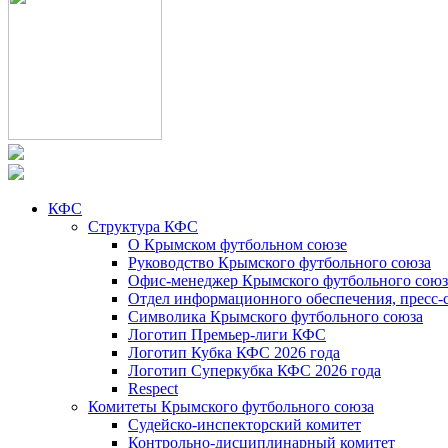
КФС
Структура КФС
О Крымском футбольном союзе
Руководство Крымского футбольного союза
Офис-менеджер Крымского футбольного союз
Отдел информационного обеспечения, пресс-
Символика Крымского футбольного союза
Логотип Премьер-лиги КФС
Логотип Кубка КФС 2026 года
Логотип Суперкубка КФС 2026 года
Respect
Комитеты Крымского футбольного союза
Судейско-инспекторский комитет
Контрольно-дисциплинарный комитет