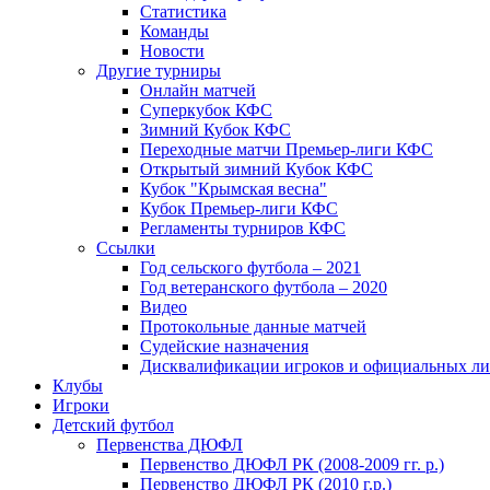
Статистика
Команды
Новости
Другие турниры
Онлайн матчей
Суперкубок КФС
Зимний Кубок КФС
Переходные матчи Премьер-лиги КФС
Открытый зимний Кубок КФС
Кубок "Крымская весна"
Кубок Премьер-лиги КФС
Регламенты турниров КФС
Ссылки
Год сельского футбола – 2021
Год ветеранского футбола – 2020
Видео
Протокольные данные матчей
Судейские назначения
Дисквалификации игроков и официальных ли
Клубы
Игроки
Детский футбол
Первенства ДЮФЛ
Первенство ДЮФЛ РК (2008-2009 гг. р.)
Первенство ДЮФЛ РК (2010 г.р.)