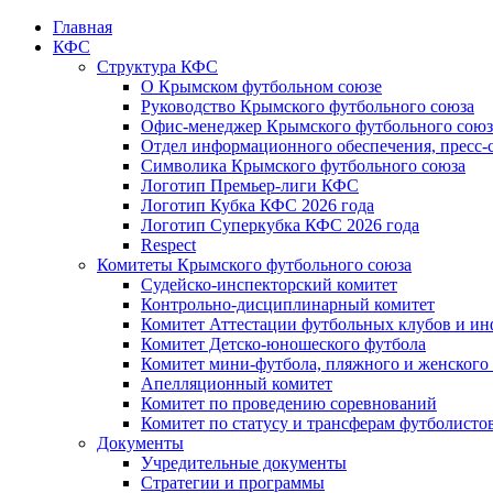
Главная
КФС
Структура КФС
О Крымском футбольном союзе
Руководство Крымского футбольного союза
Офис-менеджер Крымского футбольного союз
Отдел информационного обеспечения, пресс-
Символика Крымского футбольного союза
Логотип Премьер-лиги КФС
Логотип Кубка КФС 2026 года
Логотип Суперкубка КФС 2026 года
Respect
Комитеты Крымского футбольного союза
Судейско-инспекторский комитет
Контрольно-дисциплинарный комитет
Комитет Аттестации футбольных клубов и и
Комитет Детско-юношеского футбола
Комитет мини-футбола, пляжного и женского
Апелляционный комитет
Комитет по проведению соревнований
Комитет по статусу и трансферам футболисто
Документы
Учредительные документы
Стратегии и программы