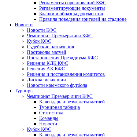
Регламенты соревнований КФС
Регламентирующие документы
Бланки и образцы документов
Правила поведения зрителей на стадионе
Новости
Новости КФС
Чемпионат Премьер-лиги КФС
Кубок КФС
Судейские назначения
Протоколы матчей
Постановления Президиума КФС
Решения КДК КФС
Решения АК КФС
Решения и постановления комитетов
Дисквалификации
Новости крымского футбола
Турниры
Чемпионат Премьер-лиги КФС
Календарь и результаты матчей
Турнирная таблица
Статистика
Команды
Новости
Кубок КФС
Календарь и результаты матчей