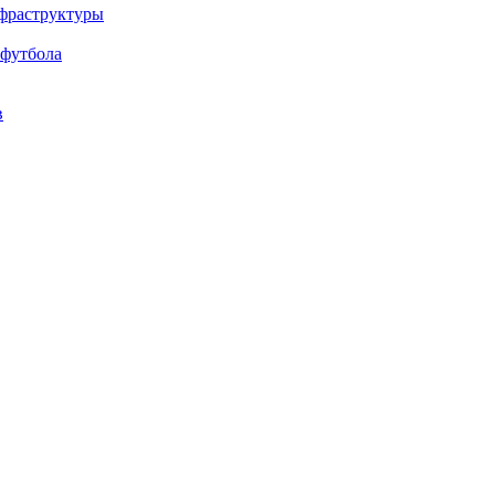
нфраструктуры
 футбола
в