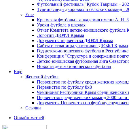
Футбольный фестиваль "Кубок Тавриды – 202
Турнир среди дворовых и сельских команд - 2
Еще
Крымская футбольная академия имени А. Н. З
Уроки футбола в школах
Отчет Комитета детско-юношеского футбола 
Логотип ДЮФЛ Крыма
Документы первенства ДЮФЛ Крыма
Сайты и страницы участников ДЮФЛ Крыма
Год детско-юношеского футбола в Республик
Конференция "Структура и содержание подгот
Детско-юношеская футбольная лига Севастоп
Новости детско-юношеского футбола
Еще
Женский футбол
Первенство по футболу среди женских команд
Первенство по футболу 8х8
Чемпионат Республики Крым среди женских 
Первенство среди женских команд 2000 г.р. и
Документы Первенства по футболу среди жен
Ссылки
Онлайн матчей