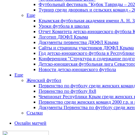
Футбольный фестиваль "Кубок Тавриды – 202
Турнир среди дворовых и сельских команд - 2
Еще
Крымская футбольная академия имени А. Н. З
Уроки футбола в школах
Отчет Комитета детско-юношеского футбола 
Логотип ДЮФЛ Крыма
Документы первенства ДЮФЛ Крыма
Сайты и страницы участников ДЮФЛ Крыма
Год детско-юношеского футбола в Республик
Конференция "Структура и содержание подгот
Детско-юношеская футбольная лига Севастоп
Новости детско-юношеского футбола
Еще
Женский футбол
Первенство по футболу среди женских команд
Первенство по футболу 8х8
Чемпионат Республики Крым среди женских 
Первенство среди женских команд 2000 г.р. и
Документы Первенства по футболу среди жен
Ссылки
Онлайн матчей