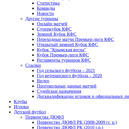
Статистика
Команды
Новости
Другие турниры
Онлайн матчей
Суперкубок КФС
Зимний Кубок КФС
Переходные матчи Премьер-лиги КФС
Открытый зимний Кубок КФС
Кубок "Крымская весна"
Кубок Премьер-лиги КФС
Регламенты турниров КФС
Ссылки
Год сельского футбола – 2021
Год ветеранского футбола – 2020
Видео
Протокольные данные матчей
Судейские назначения
Дисквалификации игроков и официальных ли
Клубы
Игроки
Детский футбол
Первенства ДЮФЛ
Первенство ДЮФЛ РК (2008-2009 гг. р.)
Первенство ДЮФЛ РК (2010 г.р.)