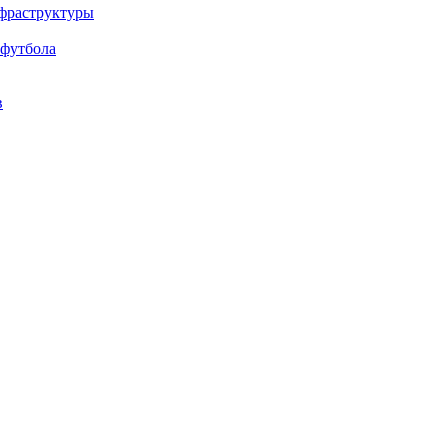
нфраструктуры
 футбола
в