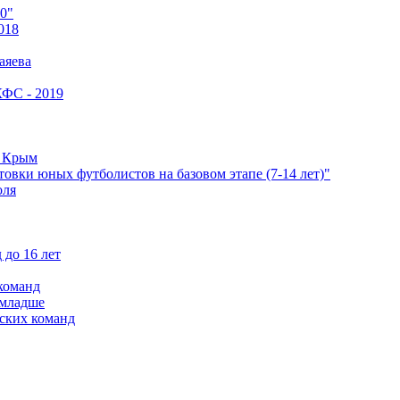
0"
018
аяева
КФС - 2019
е Крым
овки юных футболистов на базовом этапе (7-14 лет)"
оля
 до 16 лет
команд
 младше
ских команд