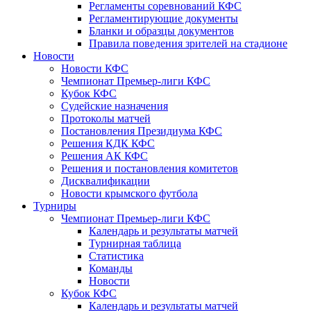
Регламенты соревнований КФС
Регламентирующие документы
Бланки и образцы документов
Правила поведения зрителей на стадионе
Новости
Новости КФС
Чемпионат Премьер-лиги КФС
Кубок КФС
Судейские назначения
Протоколы матчей
Постановления Президиума КФС
Решения КДК КФС
Решения АК КФС
Решения и постановления комитетов
Дисквалификации
Новости крымского футбола
Турниры
Чемпионат Премьер-лиги КФС
Календарь и результаты матчей
Турнирная таблица
Статистика
Команды
Новости
Кубок КФС
Календарь и результаты матчей