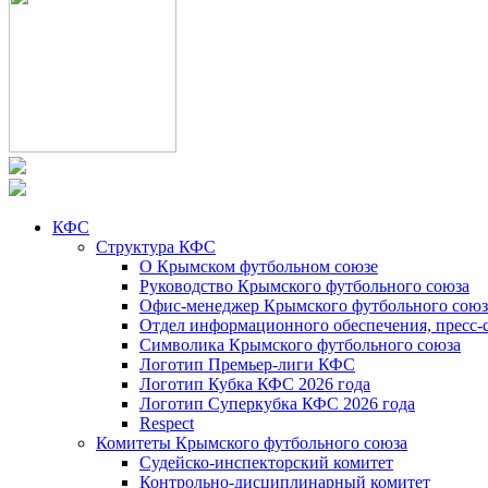
КФС
Структура КФС
О Крымском футбольном союзе
Руководство Крымского футбольного союза
Офис-менеджер Крымского футбольного союз
Отдел информационного обеспечения, пресс-
Символика Крымского футбольного союза
Логотип Премьер-лиги КФС
Логотип Кубка КФС 2026 года
Логотип Суперкубка КФС 2026 года
Respect
Комитеты Крымского футбольного союза
Судейско-инспекторский комитет
Контрольно-дисциплинарный комитет