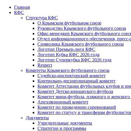
Главная
КФС
Структура КФС
О Крымском футбольном союзе
Руководство Крымского футбольного союза
Офис-менеджер Крымского футбольного союз
Отдел информационного обеспечения, пресс-
Символика Крымского футбольного союза
Логотип Премьер-лиги КФС
Логотип Кубка КФС 2026 года
Логотип Суперкубка КФС 2026 года
Respect
Комитеты Крымского футбольного союза
Судейско-инспекторский комитет
Контрольно-дисциплинарный комитет
Комитет Аттестации футбольных клубов и и
Комитет Детско-юношеского футбола
Комитет мини-футбола, пляжного и женского
Апелляционный комитет
Комитет по проведению соревнований
Комитет по статусу и трансферам футболисто
Документы
Учредительные документы
Стратегии и программы