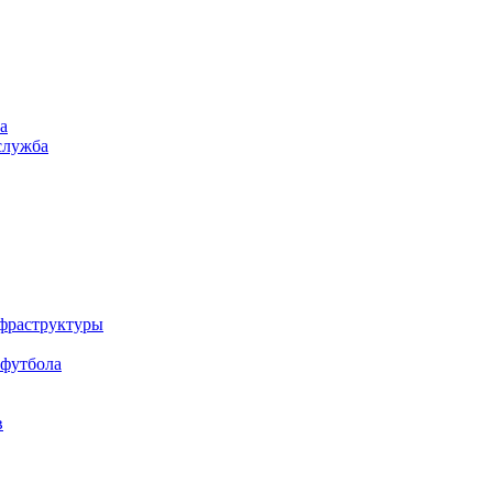
а
служба
нфраструктуры
 футбола
в