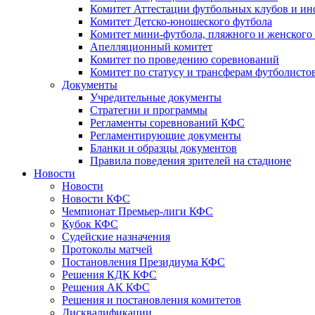
Комитет Аттестации футбольных клубов и и
Комитет Детско-юношеского футбола
Комитет мини-футбола, пляжного и женского
Апелляционный комитет
Комитет по проведению соревнований
Комитет по статусу и трансферам футболисто
Документы
Учредительные документы
Стратегии и программы
Регламенты соревнований КФС
Регламентирующие документы
Бланки и образцы документов
Правила поведения зрителей на стадионе
Новости
Новости
Новости КФС
Чемпионат Премьер-лиги КФС
Кубок КФС
Судейские назначения
Протоколы матчей
Постановления Президиума КФС
Решения КДК КФС
Решения АК КФС
Решения и постановления комитетов
Дисквалификации