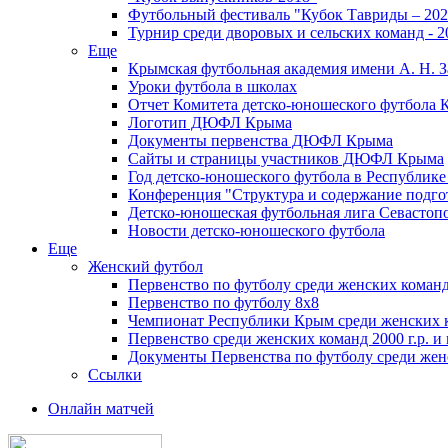
Футбольный фестиваль "Кубок Тавриды – 202
Турнир среди дворовых и сельских команд - 2
Еще
Крымская футбольная академия имени А. Н. З
Уроки футбола в школах
Отчет Комитета детско-юношеского футбола 
Логотип ДЮФЛ Крыма
Документы первенства ДЮФЛ Крыма
Сайты и страницы участников ДЮФЛ Крыма
Год детско-юношеского футбола в Республик
Конференция "Структура и содержание подгот
Детско-юношеская футбольная лига Севастоп
Новости детско-юношеского футбола
Еще
Женский футбол
Первенство по футболу среди женских команд
Первенство по футболу 8х8
Чемпионат Республики Крым среди женских 
Первенство среди женских команд 2000 г.р. и
Документы Первенства по футболу среди жен
Ссылки
Онлайн матчей