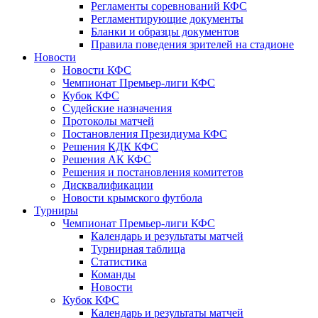
Регламенты соревнований КФС
Регламентирующие документы
Бланки и образцы документов
Правила поведения зрителей на стадионе
Новости
Новости КФС
Чемпионат Премьер-лиги КФС
Кубок КФС
Судейские назначения
Протоколы матчей
Постановления Президиума КФС
Решения КДК КФС
Решения АК КФС
Решения и постановления комитетов
Дисквалификации
Новости крымского футбола
Турниры
Чемпионат Премьер-лиги КФС
Календарь и результаты матчей
Турнирная таблица
Статистика
Команды
Новости
Кубок КФС
Календарь и результаты матчей