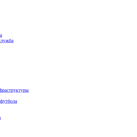
а
служба
нфраструктуры
 футбола
в