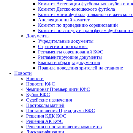
Комитет Аттестации футбольных клубов и и
Комитет Детско-юношеского футбола
Комитет мини-футбола, пляжного и женского
Апелляционный комитет
Комитет по проведению соревнований
Комитет по статусу и трансферам футболисто
Документы
Учредительные документы
Стратегии и программы
Регламенты соревнований КФС
Регламентирующие документы
Бланки и образцы документов
Правила поведения зрителей на стадионе
Новости
Новости
Новости КФС
Чемпионат Премьер-лиги КФС
Кубок КФС
Судейские назначения
Протоколы матчей
Постановления Президиума КФС
Решения КДК КФС
Решения АК КФС
Решения и постановления комитетов
Дисквалификации