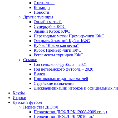
Статистика
Команды
Новости
Другие турниры
Онлайн матчей
Суперкубок КФС
Зимний Кубок КФС
Переходные матчи Премьер-лиги КФС
Открытый зимний Кубок КФС
Кубок "Крымская весна"
Кубок Премьер-лиги КФС
Регламенты турниров КФС
Ссылки
Год сельского футбола – 2021
Год ветеранского футбола – 2020
Видео
Протокольные данные матчей
Судейские назначения
Дисквалификации игроков и официальных ли
Клубы
Игроки
Детский футбол
Первенства ДЮФЛ
Первенство ДЮФЛ РК (2008-2009 гг. р.)
Первенство ДЮФЛ РК (2010 г.р.)