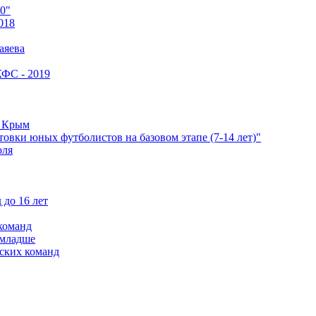
0"
018
аяева
КФС - 2019
е Крым
овки юных футболистов на базовом этапе (7-14 лет)"
оля
 до 16 лет
команд
 младше
ских команд