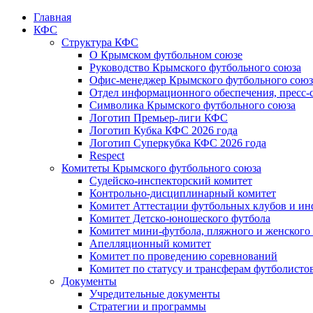
Главная
КФС
Структура КФС
О Крымском футбольном союзе
Руководство Крымского футбольного союза
Офис-менеджер Крымского футбольного союз
Отдел информационного обеспечения, пресс-
Символика Крымского футбольного союза
Логотип Премьер-лиги КФС
Логотип Кубка КФС 2026 года
Логотип Суперкубка КФС 2026 года
Respect
Комитеты Крымского футбольного союза
Судейско-инспекторский комитет
Контрольно-дисциплинарный комитет
Комитет Аттестации футбольных клубов и и
Комитет Детско-юношеского футбола
Комитет мини-футбола, пляжного и женского
Апелляционный комитет
Комитет по проведению соревнований
Комитет по статусу и трансферам футболисто
Документы
Учредительные документы
Стратегии и программы