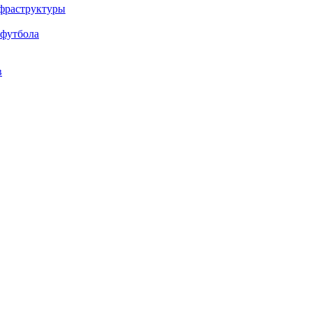
нфраструктуры
 футбола
в