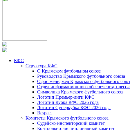
КФС
Структура КФС
О Крымском футбольном союзе
Руководство Крымского футбольного союза
Офис-менеджер Крымского футбольного союз
Отдел информационного обеспечения, пресс-
Символика Крымского футбольного союза
Логотип Премьер-лиги КФС
Логотип Кубка КФС 2026 года
Логотип Суперкубка КФС 2026 года
Respect
Комитеты Крымского футбольного союза
Судейско-инспекторский комитет
Контрольно-дисциплинарный комитет