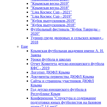
"Крымская весна-2019"
"Крымская весна-2018"
"Liga Космос Cup - 2021"
"Liga Космос Cup - 2019"
"Кубок выпускников-2019"
"Кубок выпускников-2018"
Футбольный фестиваль "Кубок Тавриды –
2020"
Турнир среди дворовых и сельских команд -
2018
Еще
Крымская футбольная академия имени А. Н.
Заяева
Уроки футбола в школах
Отчет Комитета детско-юношеского футбола
КФС - 2019
Логотип ДЮФЛ Крыма
Документы первенства ДЮФЛ Крыма
Сайты и страницы участников ДЮФЛ
Крыма
Год детско-юношеского футбола в
Республике Крым
Конференция "Структура и содержание
подготовки юных футболистов на базовом
этапе (7-14 лет)"