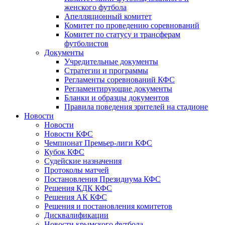
женского футбола
Апелляционный комитет
Комитет по проведению соревнований
Комитет по статусу и трансферам
футболистов
Документы
Учредительные документы
Стратегии и программы
Регламенты соревнований КФС
Регламентирующие документы
Бланки и образцы документов
Правила поведения зрителей на стадионе
Новости
Новости
Новости КФС
Чемпионат Премьер-лиги КФС
Кубок КФС
Судейские назначения
Протоколы матчей
Постановления Президиума КФС
Решения КДК КФС
Решения АК КФС
Решения и постановления комитетов
Дисквалификации
Новости крымского футбола