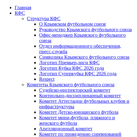
Главная
КФС
Структура КФС
О Крымском футбольном союзе
Руководство Крымского футбольного союза
Офис-менеджер Крымского футбольного
союза
Отдел информационного обеспечения,
пресс-служба
Символика Крымского футбольного союза
Логотип Премьер-лиги КФС
Логотип Кубка КФС 2026 года
Логотип Суперкубка КФС 2026 года
Respect
Комитеты Крымского футбольного союза
Судейско-инспекторский комитет
Контрольно-дисциплинарный комитет
Комитет Аттестации футбольных клубов и
инфраструктуры
Комитет Детско-юношеского футбола
Комитет мини-футбола, пляжного и
женского футбола
Апелляционный комитет
Комитет по проведению соревнований