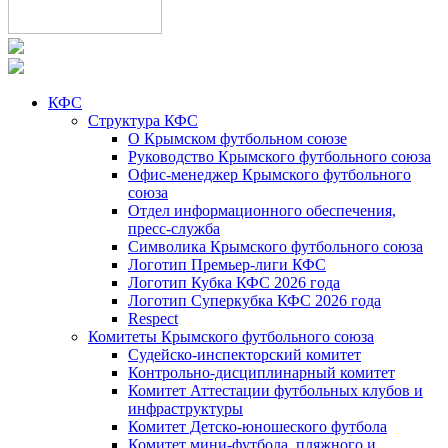
КФС
Структура КФС
О Крымском футбольном союзе
Руководство Крымского футбольного союза
Офис-менеджер Крымского футбольного
союза
Отдел информационного обеспечения,
пресс-служба
Символика Крымского футбольного союза
Логотип Премьер-лиги КФС
Логотип Кубка КФС 2026 года
Логотип Суперкубка КФС 2026 года
Respect
Комитеты Крымского футбольного союза
Судейско-инспекторский комитет
Контрольно-дисциплинарный комитет
Комитет Аттестации футбольных клубов и
инфраструктуры
Комитет Детско-юношеского футбола
Комитет мини-футбола, пляжного и