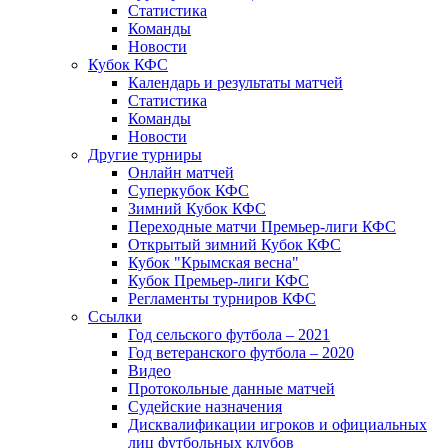
Статистика
Команды
Новости
Кубок КФС
Календарь и результаты матчей
Статистика
Команды
Новости
Другие турниры
Онлайн матчей
Суперкубок КФС
Зимний Кубок КФС
Переходные матчи Премьер-лиги КФС
Открытый зимний Кубок КФС
Кубок "Крымская весна"
Кубок Премьер-лиги КФС
Регламенты турниров КФС
Ссылки
Год сельского футбола – 2021
Год ветеранского футбола – 2020
Видео
Протокольные данные матчей
Судейские назначения
Дисквалификации игроков и официальных
лиц футбольных клубов