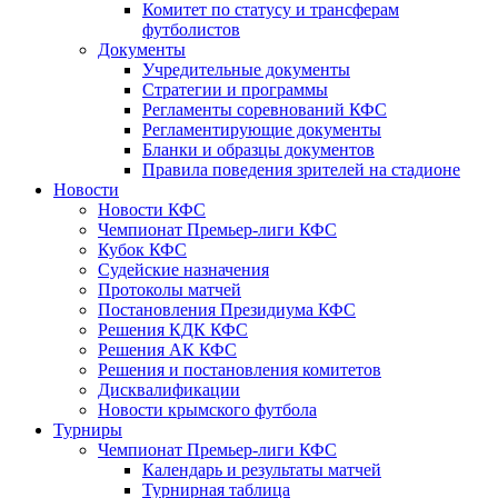
Комитет по статусу и трансферам
футболистов
Документы
Учредительные документы
Стратегии и программы
Регламенты соревнований КФС
Регламентирующие документы
Бланки и образцы документов
Правила поведения зрителей на стадионе
Новости
Новости КФС
Чемпионат Премьер-лиги КФС
Кубок КФС
Судейские назначения
Протоколы матчей
Постановления Президиума КФС
Решения КДК КФС
Решения АК КФС
Решения и постановления комитетов
Дисквалификации
Новости крымского футбола
Турниры
Чемпионат Премьер-лиги КФС
Календарь и результаты матчей
Турнирная таблица