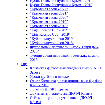
Кубок Главы Республики Крым – 2019
Кубок Главы Республики Крым – 2018
"Крымская весна-2022"
"Крымская весна-2021"
"Крымская весна-2020"
"Крымская весна-2019"
"Крымская весна-2018"
"Liga Космос Cup - 2021"
"Liga Космос Cup - 2019"
"Кубок выпускников-2019"
"Кубок выпускников-2018"
Футбольный фестиваль "Кубок Тавриды –
2020"
Турнир среди дворовых и сельских команд -
2018
Еще
Крымская футбольная академия имени А. Н.
Заяева
Уроки футбола в школах
Отчет Комитета детско-юношеского футбола
КФС - 2019
Логотип ДЮФЛ Крыма
Документы первенства ДЮФЛ Крыма
Сайты и страницы участников ДЮФЛ
Крыма