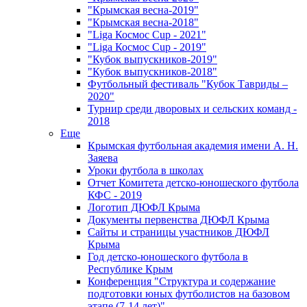
"Крымская весна-2019"
"Крымская весна-2018"
"Liga Космос Cup - 2021"
"Liga Космос Cup - 2019"
"Кубок выпускников-2019"
"Кубок выпускников-2018"
Футбольный фестиваль "Кубок Тавриды –
2020"
Турнир среди дворовых и сельских команд -
2018
Еще
Крымская футбольная академия имени А. Н.
Заяева
Уроки футбола в школах
Отчет Комитета детско-юношеского футбола
КФС - 2019
Логотип ДЮФЛ Крыма
Документы первенства ДЮФЛ Крыма
Сайты и страницы участников ДЮФЛ
Крыма
Год детско-юношеского футбола в
Республике Крым
Конференция "Структура и содержание
подготовки юных футболистов на базовом
этапе (7-14 лет)"