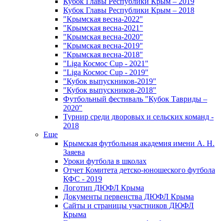
Кубок Главы Республики Крым – 2019
Кубок Главы Республики Крым – 2018
"Крымская весна-2022"
"Крымская весна-2021"
"Крымская весна-2020"
"Крымская весна-2019"
"Крымская весна-2018"
"Liga Космос Cup - 2021"
"Liga Космос Cup - 2019"
"Кубок выпускников-2019"
"Кубок выпускников-2018"
Футбольный фестиваль "Кубок Тавриды –
2020"
Турнир среди дворовых и сельских команд -
2018
Еще
Крымская футбольная академия имени А. Н.
Заяева
Уроки футбола в школах
Отчет Комитета детско-юношеского футбола
КФС - 2019
Логотип ДЮФЛ Крыма
Документы первенства ДЮФЛ Крыма
Сайты и страницы участников ДЮФЛ
Крыма