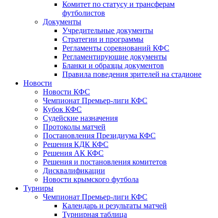
Комитет по статусу и трансферам
футболистов
Документы
Учредительные документы
Стратегии и программы
Регламенты соревнований КФС
Регламентирующие документы
Бланки и образцы документов
Правила поведения зрителей на стадионе
Новости
Новости КФС
Чемпионат Премьер-лиги КФС
Кубок КФС
Судейские назначения
Протоколы матчей
Постановления Президиума КФС
Решения КДК КФС
Решения АК КФС
Решения и постановления комитетов
Дисквалификации
Новости крымского футбола
Турниры
Чемпионат Премьер-лиги КФС
Календарь и результаты матчей
Турнирная таблица