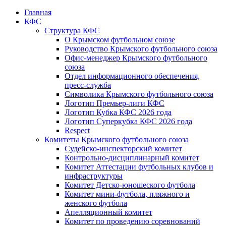
Главная
КФС
Структура КФС
О Крымском футбольном союзе
Руководство Крымского футбольного союза
Офис-менеджер Крымского футбольного
союза
Отдел информационного обеспечения,
пресс-служба
Символика Крымского футбольного союза
Логотип Премьер-лиги КФС
Логотип Кубка КФС 2026 года
Логотип Суперкубка КФС 2026 года
Respect
Комитеты Крымского футбольного союза
Судейско-инспекторский комитет
Контрольно-дисциплинарный комитет
Комитет Аттестации футбольных клубов и
инфраструктуры
Комитет Детско-юношеского футбола
Комитет мини-футбола, пляжного и
женского футбола
Апелляционный комитет
Комитет по проведению соревнований