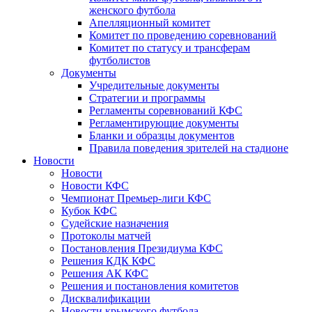
женского футбола
Апелляционный комитет
Комитет по проведению соревнований
Комитет по статусу и трансферам
футболистов
Документы
Учредительные документы
Стратегии и программы
Регламенты соревнований КФС
Регламентирующие документы
Бланки и образцы документов
Правила поведения зрителей на стадионе
Новости
Новости
Новости КФС
Чемпионат Премьер-лиги КФС
Кубок КФС
Судейские назначения
Протоколы матчей
Постановления Президиума КФС
Решения КДК КФС
Решения АК КФС
Решения и постановления комитетов
Дисквалификации
Новости крымского футбола