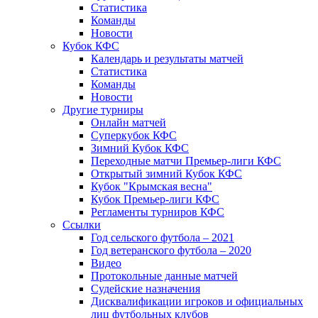
Статистика
Команды
Новости
Кубок КФС
Календарь и результаты матчей
Статистика
Команды
Новости
Другие турниры
Онлайн матчей
Суперкубок КФС
Зимний Кубок КФС
Переходные матчи Премьер-лиги КФС
Открытый зимний Кубок КФС
Кубок "Крымская весна"
Кубок Премьер-лиги КФС
Регламенты турниров КФС
Ссылки
Год сельского футбола – 2021
Год ветеранского футбола – 2020
Видео
Протокольные данные матчей
Судейские назначения
Дисквалификации игроков и официальных
лиц футбольных клубов