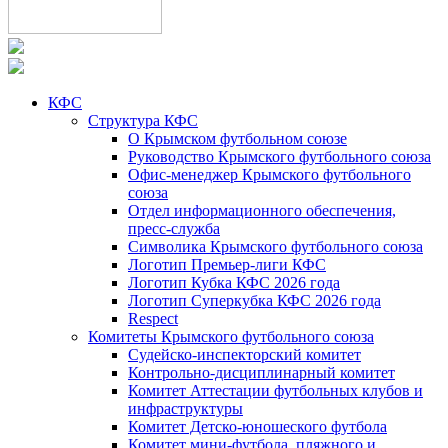
КФС
Структура КФС
О Крымском футбольном союзе
Руководство Крымского футбольного союза
Офис-менеджер Крымского футбольного
союза
Отдел информационного обеспечения,
пресс-служба
Символика Крымского футбольного союза
Логотип Премьер-лиги КФС
Логотип Кубка КФС 2026 года
Логотип Суперкубка КФС 2026 года
Respect
Комитеты Крымского футбольного союза
Судейско-инспекторский комитет
Контрольно-дисциплинарный комитет
Комитет Аттестации футбольных клубов и
инфраструктуры
Комитет Детско-юношеского футбола
Комитет мини-футбола, пляжного и