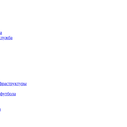
а
служба
нфраструктуры
 футбола
в