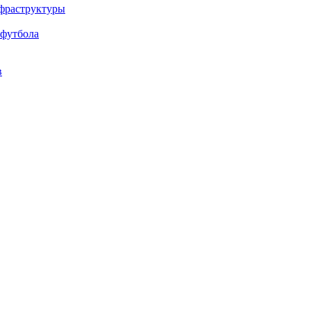
нфраструктуры
 футбола
в