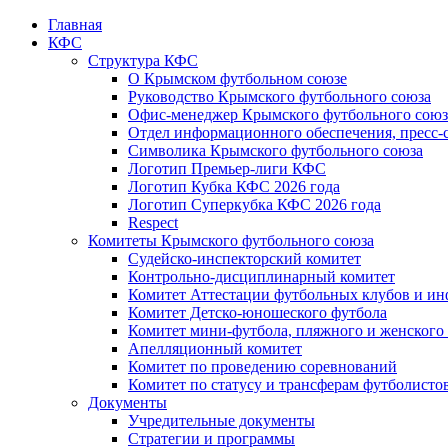
Главная
КФС
Структура КФС
О Крымском футбольном союзе
Руководство Крымского футбольного союза
Офис-менеджер Крымского футбольного союз
Отдел информационного обеспечения, пресс-
Символика Крымского футбольного союза
Логотип Премьер-лиги КФС
Логотип Кубка КФС 2026 года
Логотип Суперкубка КФС 2026 года
Respect
Комитеты Крымского футбольного союза
Судейско-инспекторский комитет
Контрольно-дисциплинарный комитет
Комитет Аттестации футбольных клубов и и
Комитет Детско-юношеского футбола
Комитет мини-футбола, пляжного и женского
Апелляционный комитет
Комитет по проведению соревнований
Комитет по статусу и трансферам футболисто
Документы
Учредительные документы
Стратегии и программы