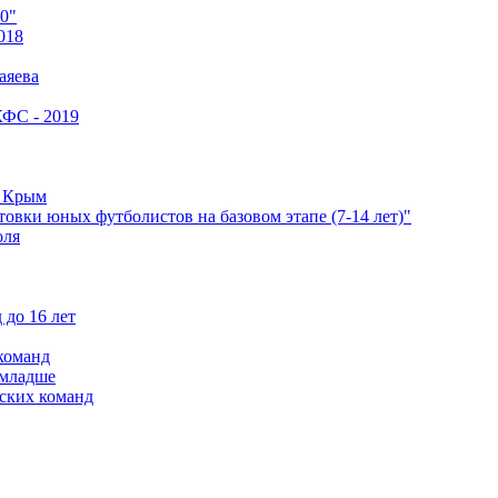
0"
018
аяева
КФС - 2019
е Крым
овки юных футболистов на базовом этапе (7-14 лет)"
оля
 до 16 лет
команд
 младше
ских команд