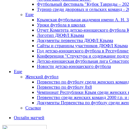
Футбольный фестиваль "Кубок Тавриды – 202
Турнир среди дворовых и сельских команд - 2
Еще
Крымская футбольная академия имени А. Н. З
Уроки футбола в школах
Отчет Комитета детско-юношеского футбола 
Логотип ДЮФЛ Крыма
Документы первенства ДЮФЛ Крыма
Сайты и страницы участников ДЮФЛ Крыма
Год детско-юношеского футбола в Республик
Конференция "Структура и содержание подгот
Детско-юношеская футбольная лига Севастоп
Новости детско-юношеского футбола
Еще
Женский футбол
Первенство по футболу среди женских команд
Первенство по футболу 8х8
Чемпионат Республики Крым среди женских 
Первенство среди женских команд 2000 г.р. и
Документы Первенства по футболу среди жен
Ссылки
Онлайн матчей