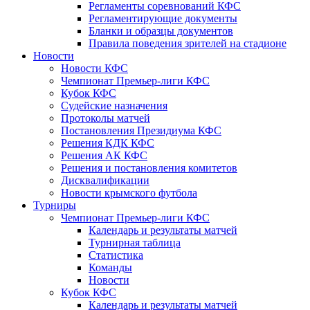
Регламенты соревнований КФС
Регламентирующие документы
Бланки и образцы документов
Правила поведения зрителей на стадионе
Новости
Новости КФС
Чемпионат Премьер-лиги КФС
Кубок КФС
Судейские назначения
Протоколы матчей
Постановления Президиума КФС
Решения КДК КФС
Решения АК КФС
Решения и постановления комитетов
Дисквалификации
Новости крымского футбола
Турниры
Чемпионат Премьер-лиги КФС
Календарь и результаты матчей
Турнирная таблица
Статистика
Команды
Новости
Кубок КФС
Календарь и результаты матчей