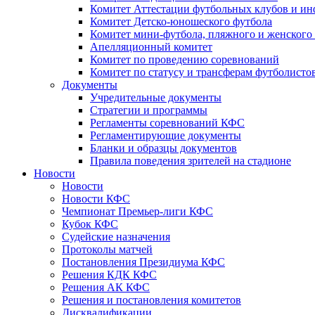
Комитет Аттестации футбольных клубов и и
Комитет Детско-юношеского футбола
Комитет мини-футбола, пляжного и женского
Апелляционный комитет
Комитет по проведению соревнований
Комитет по статусу и трансферам футболисто
Документы
Учредительные документы
Стратегии и программы
Регламенты соревнований КФС
Регламентирующие документы
Бланки и образцы документов
Правила поведения зрителей на стадионе
Новости
Новости
Новости КФС
Чемпионат Премьер-лиги КФС
Кубок КФС
Судейские назначения
Протоколы матчей
Постановления Президиума КФС
Решения КДК КФС
Решения АК КФС
Решения и постановления комитетов
Дисквалификации