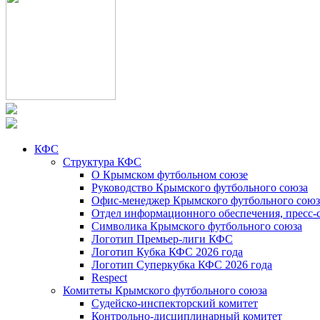
КФС
Структура КФС
О Крымском футбольном союзе
Руководство Крымского футбольного союза
Офис-менеджер Крымского футбольного союз
Отдел информационного обеспечения, пресс-
Символика Крымского футбольного союза
Логотип Премьер-лиги КФС
Логотип Кубка КФС 2026 года
Логотип Суперкубка КФС 2026 года
Respect
Комитеты Крымского футбольного союза
Судейско-инспекторский комитет
Контрольно-дисциплинарный комитет