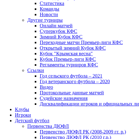
Статистика
Команды
Новости
Другие турниры
Онлайн матчей
Суперкубок КФС
Зимний Кубок КФС
Переходные матчи Премьер-лиги КФС
Открытый зимний Кубок КФС
Кубок "Крымская весна"
Кубок Премьер-лиги КФС
Регламенты турниров КФС
Ссылки
Год сельского футбола – 2021
Год ветеранского футбола – 2020
Видео
Протокольные данные матчей
Судейские назначения
Дисквалификации игроков и официальных ли
Клубы
Игроки
Детский футбол
Первенства ДЮФЛ
Первенство ДЮФЛ РК (2008-2009 гг. р.)
Первенство ДЮФЛ РК (2010 г.р.)