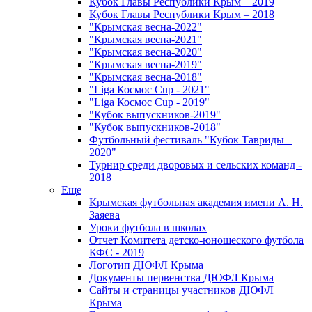
Кубок Главы Республики Крым – 2019
Кубок Главы Республики Крым – 2018
"Крымская весна-2022"
"Крымская весна-2021"
"Крымская весна-2020"
"Крымская весна-2019"
"Крымская весна-2018"
"Liga Космос Cup - 2021"
"Liga Космос Cup - 2019"
"Кубок выпускников-2019"
"Кубок выпускников-2018"
Футбольный фестиваль "Кубок Тавриды –
2020"
Турнир среди дворовых и сельских команд -
2018
Еще
Крымская футбольная академия имени А. Н.
Заяева
Уроки футбола в школах
Отчет Комитета детско-юношеского футбола
КФС - 2019
Логотип ДЮФЛ Крыма
Документы первенства ДЮФЛ Крыма
Сайты и страницы участников ДЮФЛ
Крыма