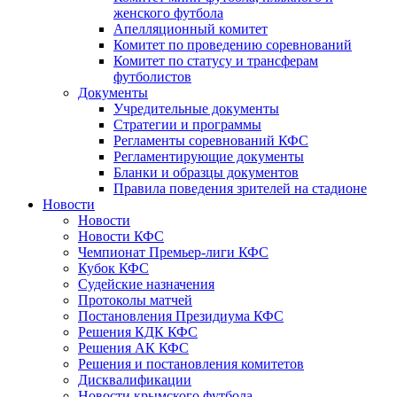
женского футбола
Апелляционный комитет
Комитет по проведению соревнований
Комитет по статусу и трансферам
футболистов
Документы
Учредительные документы
Стратегии и программы
Регламенты соревнований КФС
Регламентирующие документы
Бланки и образцы документов
Правила поведения зрителей на стадионе
Новости
Новости
Новости КФС
Чемпионат Премьер-лиги КФС
Кубок КФС
Судейские назначения
Протоколы матчей
Постановления Президиума КФС
Решения КДК КФС
Решения АК КФС
Решения и постановления комитетов
Дисквалификации
Новости крымского футбола