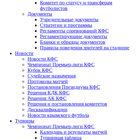
Комитет по статусу и трансферам
футболистов
Документы
Учредительные документы
Стратегии и программы
Регламенты соревнований КФС
Регламентирующие документы
Бланки и образцы документов
Правила поведения зрителей на стадионе
Новости
Новости КФС
Чемпионат Премьер-лиги КФС
Кубок КФС
Судейские назначения
Протоколы матчей
Постановления Президиума КФС
Решения КДК КФС
Решения АК КФС
Решения и постановления комитетов
Дисквалификации
Новости крымского футбола
Турниры
Чемпионат Премьер-лиги КФС
Календарь и результаты матчей
Турнирная таблица