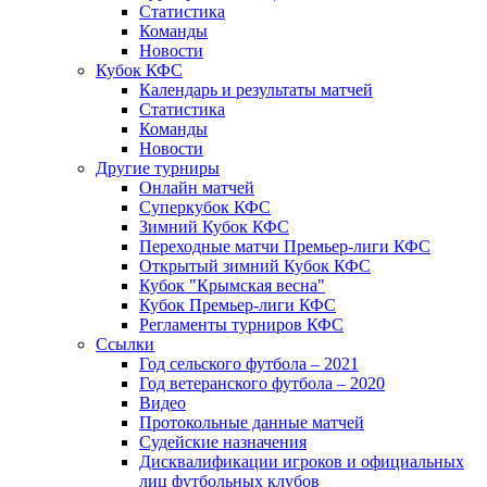
Статистика
Команды
Новости
Кубок КФС
Календарь и результаты матчей
Статистика
Команды
Новости
Другие турниры
Онлайн матчей
Суперкубок КФС
Зимний Кубок КФС
Переходные матчи Премьер-лиги КФС
Открытый зимний Кубок КФС
Кубок "Крымская весна"
Кубок Премьер-лиги КФС
Регламенты турниров КФС
Ссылки
Год сельского футбола – 2021
Год ветеранского футбола – 2020
Видео
Протокольные данные матчей
Судейские назначения
Дисквалификации игроков и официальных
лиц футбольных клубов