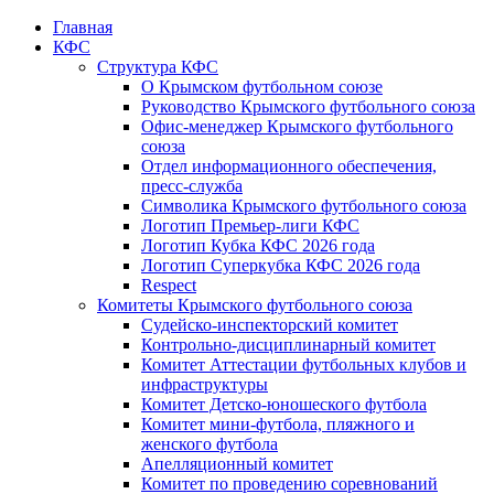
Главная
КФС
Структура КФС
О Крымском футбольном союзе
Руководство Крымского футбольного союза
Офис-менеджер Крымского футбольного
союза
Отдел информационного обеспечения,
пресс-служба
Символика Крымского футбольного союза
Логотип Премьер-лиги КФС
Логотип Кубка КФС 2026 года
Логотип Суперкубка КФС 2026 года
Respect
Комитеты Крымского футбольного союза
Судейско-инспекторский комитет
Контрольно-дисциплинарный комитет
Комитет Аттестации футбольных клубов и
инфраструктуры
Комитет Детско-юношеского футбола
Комитет мини-футбола, пляжного и
женского футбола
Апелляционный комитет
Комитет по проведению соревнований