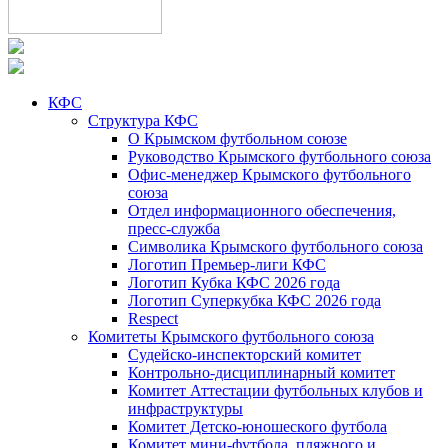
КФС
Структура КФС
О Крымском футбольном союзе
Руководство Крымского футбольного союза
Офис-менеджер Крымского футбольного
союза
Отдел информационного обеспечения,
пресс-служба
Символика Крымского футбольного союза
Логотип Премьер-лиги КФС
Логотип Кубка КФС 2026 года
Логотип Суперкубка КФС 2026 года
Respect
Комитеты Крымского футбольного союза
Судейско-инспекторский комитет
Контрольно-дисциплинарный комитет
Комитет Аттестации футбольных клубов и
инфраструктуры
Комитет Детско-юношеского футбола
Комитет мини-футбола, пляжного и