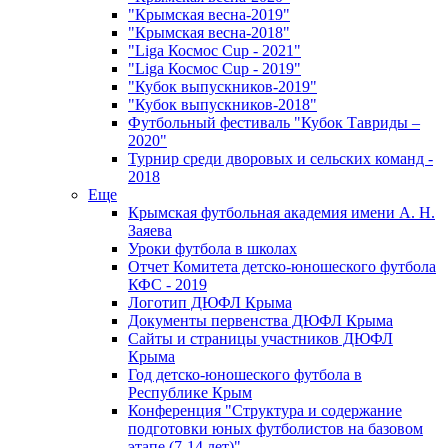
"Крымская весна-2019"
"Крымская весна-2018"
"Liga Космос Cup - 2021"
"Liga Космос Cup - 2019"
"Кубок выпускников-2019"
"Кубок выпускников-2018"
Футбольный фестиваль "Кубок Тавриды –
2020"
Турнир среди дворовых и сельских команд -
2018
Еще
Крымская футбольная академия имени А. Н.
Заяева
Уроки футбола в школах
Отчет Комитета детско-юношеского футбола
КФС - 2019
Логотип ДЮФЛ Крыма
Документы первенства ДЮФЛ Крыма
Сайты и страницы участников ДЮФЛ
Крыма
Год детско-юношеского футбола в
Республике Крым
Конференция "Структура и содержание
подготовки юных футболистов на базовом
этапе (7-14 лет)"