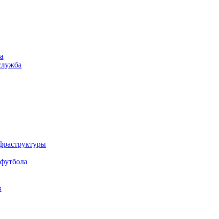
а
служба
нфраструктуры
 футбола
в