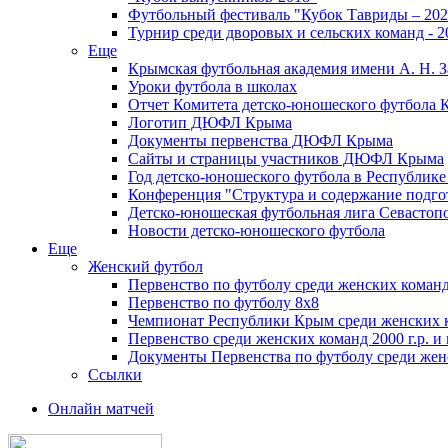
Футбольный фестиваль "Кубок Тавриды – 202
Турнир среди дворовых и сельских команд - 2
Еще
Крымская футбольная академия имени А. Н. З
Уроки футбола в школах
Отчет Комитета детско-юношеского футбола 
Логотип ДЮФЛ Крыма
Документы первенства ДЮФЛ Крыма
Сайты и страницы участников ДЮФЛ Крыма
Год детско-юношеского футбола в Республик
Конференция "Структура и содержание подгот
Детско-юношеская футбольная лига Севастоп
Новости детско-юношеского футбола
Еще
Женский футбол
Первенство по футболу среди женских команд
Первенство по футболу 8х8
Чемпионат Республики Крым среди женских 
Первенство среди женских команд 2000 г.р. и
Документы Первенства по футболу среди жен
Ссылки
Онлайн матчей