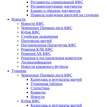
Регламенты соревнований КФС
Регламентирующие документы
Бланки и образцы документов
Правила поведения зрителей на стадионе
Новости
Новости КФС
Чемпионат Премьер-лиги КФС
Кубок КФС
Судейские назначения
Протоколы матчей
Постановления Президиума КФС
Решения КДК КФС
Решения АК КФС
Решения и постановления комитетов
Дисквалификации
Новости крымского футбола
Турниры
Чемпионат Премьер-лиги КФС
Календарь и результаты матчей
Турнирная таблица
Статистика
Команды
Новости
Кубок КФС
Календарь и результаты матчей