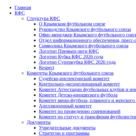
Главная
КФС
Структура КФС
О Крымском футбольном союзе
Руководство Крымского футбольного союза
Офис-менеджер Крымского футбольного союз
Отдел информационного обеспечения, пресс-
Символика Крымского футбольного союза
Логотип Премьер-лиги КФС
Логотип Кубка КФС 2026 года
Логотип Суперкубка КФС 2026 года
Respect
Комитеты Крымского футбольного союза
Судейско-инспекторский комитет
Контрольно-дисциплинарный комитет
Комитет Аттестации футбольных клубов и и
Комитет Детско-юношеского футбола
Комитет мини-футбола, пляжного и женского
Апелляционный комитет
Комитет по проведению соревнований
Комитет по статусу и трансферам футболисто
Документы
Учредительные документы
Стратегии и программы