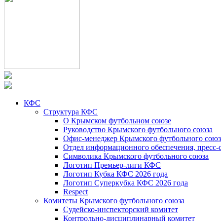
КФС
Структура КФС
О Крымском футбольном союзе
Руководство Крымского футбольного союза
Офис-менеджер Крымского футбольного союз
Отдел информационного обеспечения, пресс-
Символика Крымского футбольного союза
Логотип Премьер-лиги КФС
Логотип Кубка КФС 2026 года
Логотип Суперкубка КФС 2026 года
Respect
Комитеты Крымского футбольного союза
Судейско-инспекторский комитет
Контрольно-дисциплинарный комитет