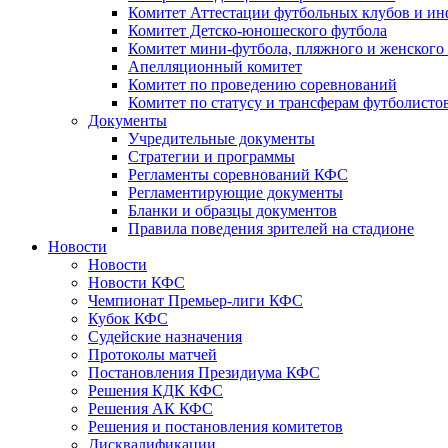
Комитет Аттестации футбольных клубов и и
Комитет Детско-юношеского футбола
Комитет мини-футбола, пляжного и женского
Апелляционный комитет
Комитет по проведению соревнований
Комитет по статусу и трансферам футболисто
Документы
Учредительные документы
Стратегии и программы
Регламенты соревнований КФС
Регламентирующие документы
Бланки и образцы документов
Правила поведения зрителей на стадионе
Новости
Новости
Новости КФС
Чемпионат Премьер-лиги КФС
Кубок КФС
Судейские назначения
Протоколы матчей
Постановления Президиума КФС
Решения КДК КФС
Решения АК КФС
Решения и постановления комитетов
Дисквалификации