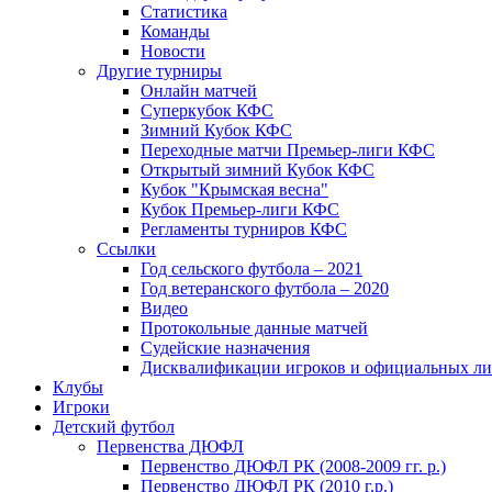
Статистика
Команды
Новости
Другие турниры
Онлайн матчей
Суперкубок КФС
Зимний Кубок КФС
Переходные матчи Премьер-лиги КФС
Открытый зимний Кубок КФС
Кубок "Крымская весна"
Кубок Премьер-лиги КФС
Регламенты турниров КФС
Ссылки
Год сельского футбола – 2021
Год ветеранского футбола – 2020
Видео
Протокольные данные матчей
Судейские назначения
Дисквалификации игроков и официальных ли
Клубы
Игроки
Детский футбол
Первенства ДЮФЛ
Первенство ДЮФЛ РК (2008-2009 гг. р.)
Первенство ДЮФЛ РК (2010 г.р.)