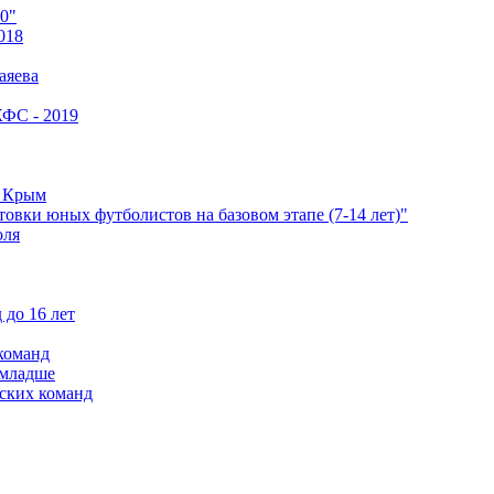
0"
018
аяева
КФС - 2019
е Крым
овки юных футболистов на базовом этапе (7-14 лет)"
оля
 до 16 лет
команд
 младше
ских команд