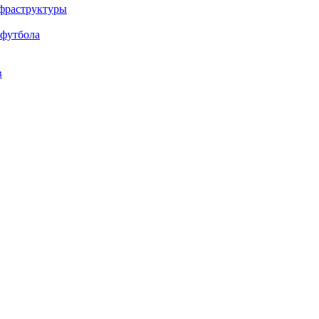
нфраструктуры
 футбола
в