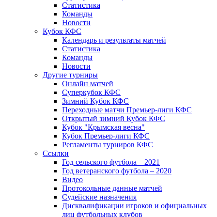
Статистика
Команды
Новости
Кубок КФС
Календарь и результаты матчей
Статистика
Команды
Новости
Другие турниры
Онлайн матчей
Суперкубок КФС
Зимний Кубок КФС
Переходные матчи Премьер-лиги КФС
Открытый зимний Кубок КФС
Кубок "Крымская весна"
Кубок Премьер-лиги КФС
Регламенты турниров КФС
Ссылки
Год сельского футбола – 2021
Год ветеранского футбола – 2020
Видео
Протокольные данные матчей
Судейские назначения
Дисквалификации игроков и официальных
лиц футбольных клубов