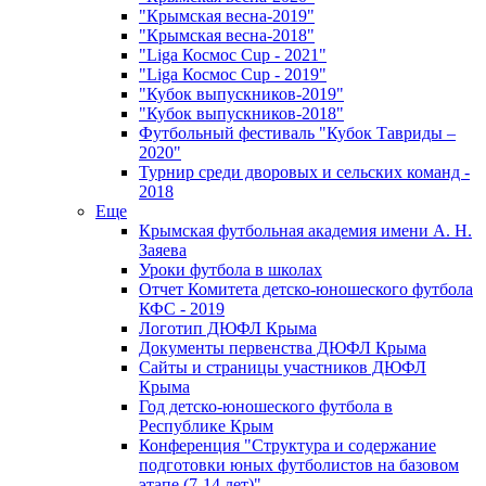
"Крымская весна-2019"
"Крымская весна-2018"
"Liga Космос Cup - 2021"
"Liga Космос Cup - 2019"
"Кубок выпускников-2019"
"Кубок выпускников-2018"
Футбольный фестиваль "Кубок Тавриды –
2020"
Турнир среди дворовых и сельских команд -
2018
Еще
Крымская футбольная академия имени А. Н.
Заяева
Уроки футбола в школах
Отчет Комитета детско-юношеского футбола
КФС - 2019
Логотип ДЮФЛ Крыма
Документы первенства ДЮФЛ Крыма
Сайты и страницы участников ДЮФЛ
Крыма
Год детско-юношеского футбола в
Республике Крым
Конференция "Структура и содержание
подготовки юных футболистов на базовом
этапе (7-14 лет)"