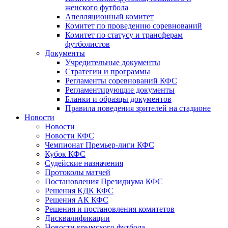
женского футбола
Апелляционный комитет
Комитет по проведению соревнований
Комитет по статусу и трансферам
футболистов
Документы
Учредительные документы
Стратегии и программы
Регламенты соревнований КФС
Регламентирующие документы
Бланки и образцы документов
Правила поведения зрителей на стадионе
Новости
Новости
Новости КФС
Чемпионат Премьер-лиги КФС
Кубок КФС
Судейские назначения
Протоколы матчей
Постановления Президиума КФС
Решения КДК КФС
Решения АК КФС
Решения и постановления комитетов
Дисквалификации
Новости крымского футбола