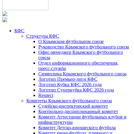
КФС
Структура КФС
О Крымском футбольном союзе
Руководство Крымского футбольного союза
Офис-менеджер Крымского футбольного
союза
Отдел информационного обеспечения,
пресс-служба
Символика Крымского футбольного союза
Логотип Премьер-лиги КФС
Логотип Кубка КФС 2026 года
Логотип Суперкубка КФС 2026 года
Respect
Комитеты Крымского футбольного союза
Судейско-инспекторский комитет
Контрольно-дисциплинарный комитет
Комитет Аттестации футбольных клубов и
инфраструктуры
Комитет Детско-юношеского футбола
Комитет мини-футбола, пляжного и