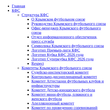
Главная
КФС
Структура КФС
О Крымском футбольном союзе
Руководство Крымского футбольного союза
Офис-менеджер Крымского футбольного
союза
Отдел информационного обеспечения,
пресс-служба
Символика Крымского футбольного союза
Логотип Премьер-лиги КФС
Логотип Кубка КФС 2026 года
Логотип Суперкубка КФС 2026 года
Respect
Комитеты Крымского футбольного союза
Судейско-инспекторский комитет
Контрольно-дисциплинарный комитет
Комитет Аттестации футбольных клубов и
инфраструктуры
Комитет Детско-юношеского футбола
Комитет мини-футбола, пляжного и
женского футбола
Апелляционный комитет
Комитет по проведению соревнований