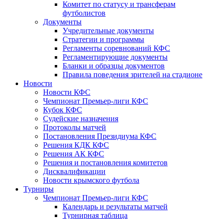
Комитет по статусу и трансферам
футболистов
Документы
Учредительные документы
Стратегии и программы
Регламенты соревнований КФС
Регламентирующие документы
Бланки и образцы документов
Правила поведения зрителей на стадионе
Новости
Новости КФС
Чемпионат Премьер-лиги КФС
Кубок КФС
Судейские назначения
Протоколы матчей
Постановления Президиума КФС
Решения КДК КФС
Решения АК КФС
Решения и постановления комитетов
Дисквалификации
Новости крымского футбола
Турниры
Чемпионат Премьер-лиги КФС
Календарь и результаты матчей
Турнирная таблица