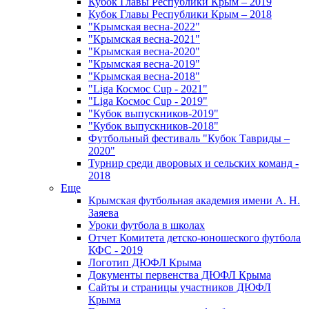
Кубок Главы Республики Крым – 2019
Кубок Главы Республики Крым – 2018
"Крымская весна-2022"
"Крымская весна-2021"
"Крымская весна-2020"
"Крымская весна-2019"
"Крымская весна-2018"
"Liga Космос Cup - 2021"
"Liga Космос Cup - 2019"
"Кубок выпускников-2019"
"Кубок выпускников-2018"
Футбольный фестиваль "Кубок Тавриды –
2020"
Турнир среди дворовых и сельских команд -
2018
Еще
Крымская футбольная академия имени А. Н.
Заяева
Уроки футбола в школах
Отчет Комитета детско-юношеского футбола
КФС - 2019
Логотип ДЮФЛ Крыма
Документы первенства ДЮФЛ Крыма
Сайты и страницы участников ДЮФЛ
Крыма