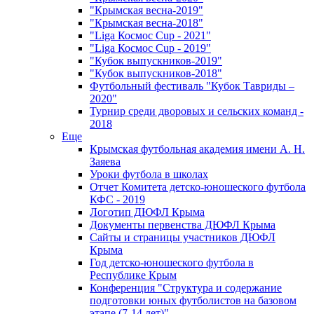
"Крымская весна-2019"
"Крымская весна-2018"
"Liga Космос Cup - 2021"
"Liga Космос Cup - 2019"
"Кубок выпускников-2019"
"Кубок выпускников-2018"
Футбольный фестиваль "Кубок Тавриды –
2020"
Турнир среди дворовых и сельских команд -
2018
Еще
Крымская футбольная академия имени А. Н.
Заяева
Уроки футбола в школах
Отчет Комитета детско-юношеского футбола
КФС - 2019
Логотип ДЮФЛ Крыма
Документы первенства ДЮФЛ Крыма
Сайты и страницы участников ДЮФЛ
Крыма
Год детско-юношеского футбола в
Республике Крым
Конференция "Структура и содержание
подготовки юных футболистов на базовом
этапе (7-14 лет)"