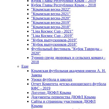
Кубок Главы Республики Крым – 2019
Кубок Главы Республики Крым – 2018
"Крымская весна-2022"
"Крымская весна-2021"
"Крымская весна-2020"
"Крымская весна-2019"
"Крымская весна-2018"
"Liga Космос Cup - 2021"
"Liga Космос Cup - 2019"
"Кубок выпускников-2019"
"Кубок выпускников-2018"
Футбольный фестиваль "Кубок Тавриды –
2020"
Турнир среди дворовых и сельских команд -
2018
Еще
Крымская футбольная академия имени А. Н.
Заяева
Уроки футбола в школах
Отчет Комитета детско-юношеского футбола
КФС - 2019
Логотип ДЮФЛ Крыма
Документы первенства ДЮФЛ Крыма
Сайты и страницы участников ДЮФЛ
Крыма