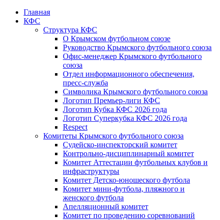
Главная
КФС
Структура КФС
О Крымском футбольном союзе
Руководство Крымского футбольного союза
Офис-менеджер Крымского футбольного
союза
Отдел информационного обеспечения,
пресс-служба
Символика Крымского футбольного союза
Логотип Премьер-лиги КФС
Логотип Кубка КФС 2026 года
Логотип Суперкубка КФС 2026 года
Respect
Комитеты Крымского футбольного союза
Судейско-инспекторский комитет
Контрольно-дисциплинарный комитет
Комитет Аттестации футбольных клубов и
инфраструктуры
Комитет Детско-юношеского футбола
Комитет мини-футбола, пляжного и
женского футбола
Апелляционный комитет
Комитет по проведению соревнований