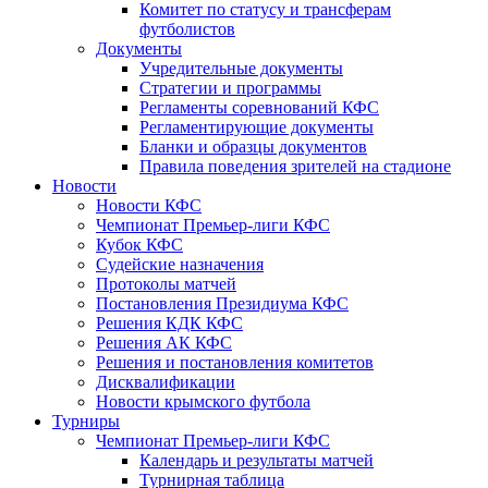
Комитет по статусу и трансферам
футболистов
Документы
Учредительные документы
Стратегии и программы
Регламенты соревнований КФС
Регламентирующие документы
Бланки и образцы документов
Правила поведения зрителей на стадионе
Новости
Новости КФС
Чемпионат Премьер-лиги КФС
Кубок КФС
Судейские назначения
Протоколы матчей
Постановления Президиума КФС
Решения КДК КФС
Решения АК КФС
Решения и постановления комитетов
Дисквалификации
Новости крымского футбола
Турниры
Чемпионат Премьер-лиги КФС
Календарь и результаты матчей
Турнирная таблица