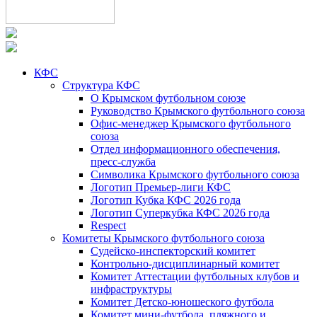
КФС
Структура КФС
О Крымском футбольном союзе
Руководство Крымского футбольного союза
Офис-менеджер Крымского футбольного
союза
Отдел информационного обеспечения,
пресс-служба
Символика Крымского футбольного союза
Логотип Премьер-лиги КФС
Логотип Кубка КФС 2026 года
Логотип Суперкубка КФС 2026 года
Respect
Комитеты Крымского футбольного союза
Судейско-инспекторский комитет
Контрольно-дисциплинарный комитет
Комитет Аттестации футбольных клубов и
инфраструктуры
Комитет Детско-юношеского футбола
Комитет мини-футбола, пляжного и