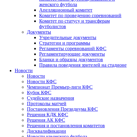
женского футбола
Апелляционный комитет
Комитет по проведению соревнований
Комитет по статусу и трансферам
футболистов
Документы
Учредительные документы
Стратегии и программы
Регламенты соревнований КФС
Регламентирующие документы
Бланки и образцы документов
Правила поведения зрителей на стадионе
Новости
Новости
Новости КФС
Чемпионат Премьер-лиги КФС
Кубок КФС
Судейские назначения
Протоколы матчей
Постановления Президиума КФС
Решения КДК КФС
Решения АК КФС
Решения и постановления комитетов
Дисквалификации
Новости крымского футбола