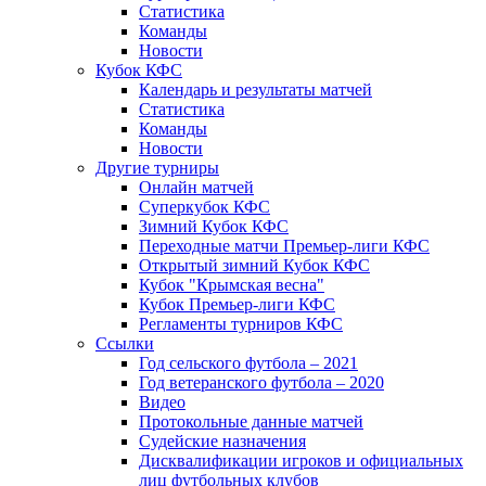
Статистика
Команды
Новости
Кубок КФС
Календарь и результаты матчей
Статистика
Команды
Новости
Другие турниры
Онлайн матчей
Суперкубок КФС
Зимний Кубок КФС
Переходные матчи Премьер-лиги КФС
Открытый зимний Кубок КФС
Кубок "Крымская весна"
Кубок Премьер-лиги КФС
Регламенты турниров КФС
Ссылки
Год сельского футбола – 2021
Год ветеранского футбола – 2020
Видео
Протокольные данные матчей
Судейские назначения
Дисквалификации игроков и официальных
лиц футбольных клубов