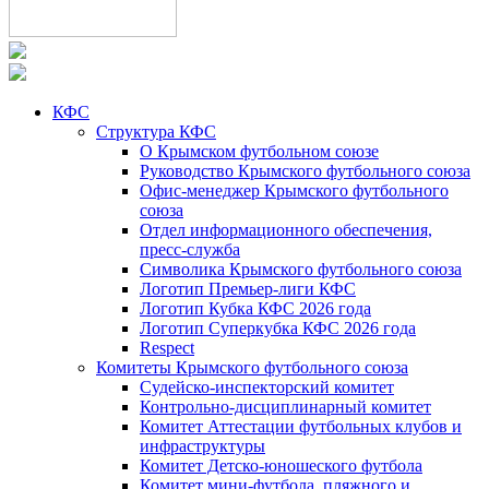
КФС
Структура КФС
О Крымском футбольном союзе
Руководство Крымского футбольного союза
Офис-менеджер Крымского футбольного
союза
Отдел информационного обеспечения,
пресс-служба
Символика Крымского футбольного союза
Логотип Премьер-лиги КФС
Логотип Кубка КФС 2026 года
Логотип Суперкубка КФС 2026 года
Respect
Комитеты Крымского футбольного союза
Судейско-инспекторский комитет
Контрольно-дисциплинарный комитет
Комитет Аттестации футбольных клубов и
инфраструктуры
Комитет Детско-юношеского футбола
Комитет мини-футбола, пляжного и