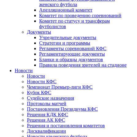
женского футбола
Апелляционный комитет
Комитет по проведению соревнований
Комитет по статусу и трансферам
футболистов
Документы
Учредительные документы
Стратегии и программы
Регламенты соревнований КФС
Регламентирующие документы
Бланки и образцы документов
Правила поведения зрителей на стадионе
Новости
Новости
Новости КФС
Чемпионат Премьер-лиги КФС
Кубок КФС
Судейские назначения
Протоколы матчей
Постановления Президиума КФС
Решения КДК КФС
Решения АК КФС
Решения и постановления комитетов
Дисквалификации
Новости крымского футбола