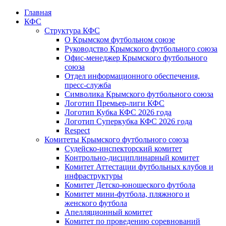
Главная
КФС
Структура КФС
О Крымском футбольном союзе
Руководство Крымского футбольного союза
Офис-менеджер Крымского футбольного
союза
Отдел информационного обеспечения,
пресс-служба
Символика Крымского футбольного союза
Логотип Премьер-лиги КФС
Логотип Кубка КФС 2026 года
Логотип Суперкубка КФС 2026 года
Respect
Комитеты Крымского футбольного союза
Судейско-инспекторский комитет
Контрольно-дисциплинарный комитет
Комитет Аттестации футбольных клубов и
инфраструктуры
Комитет Детско-юношеского футбола
Комитет мини-футбола, пляжного и
женского футбола
Апелляционный комитет
Комитет по проведению соревнований