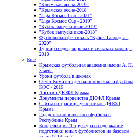
"Крымская весна-2019"
"Крымская весна-2018"
"Liga Космос Cup - 2021"
"Liga Космос Cup - 2019"
"Кубок выпускников-2019"
"Кубок выпускников-2018"
Футбольный фестиваль "Кубок Тавриды –
2020"
Турнир среди дворовых и сельских команд -
2018
Еще
Крымская футбольная академия имени А. Н.
Заяева
Уроки футбола в школах
Отчет Комитета детско-юношеского футбола
КФС - 2019
Логотип ДЮФЛ Крыма
Документы первенства ДЮФЛ Крыма
Сайты и страницы участников ДЮФЛ
Крыма
Год детско-юношеского футбола в
Республике Крым
Конференция "Структура и содержание
подготовки юных футболистов на базовом
этапе (7-14 лет)"