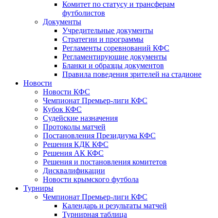
Комитет по статусу и трансферам
футболистов
Документы
Учредительные документы
Стратегии и программы
Регламенты соревнований КФС
Регламентирующие документы
Бланки и образцы документов
Правила поведения зрителей на стадионе
Новости
Новости КФС
Чемпионат Премьер-лиги КФС
Кубок КФС
Судейские назначения
Протоколы матчей
Постановления Президиума КФС
Решения КДК КФС
Решения АК КФС
Решения и постановления комитетов
Дисквалификации
Новости крымского футбола
Турниры
Чемпионат Премьер-лиги КФС
Календарь и результаты матчей
Турнирная таблица