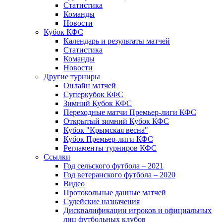
Статистика
Команды
Новости
Кубок КФС
Календарь и результаты матчей
Статистика
Команды
Новости
Другие турниры
Онлайн матчей
Суперкубок КФС
Зимний Кубок КФС
Переходные матчи Премьер-лиги КФС
Открытый зимний Кубок КФС
Кубок "Крымская весна"
Кубок Премьер-лиги КФС
Регламенты турниров КФС
Ссылки
Год сельского футбола – 2021
Год ветеранского футбола – 2020
Видео
Протокольные данные матчей
Судейские назначения
Дисквалификации игроков и официальных
лиц футбольных клубов