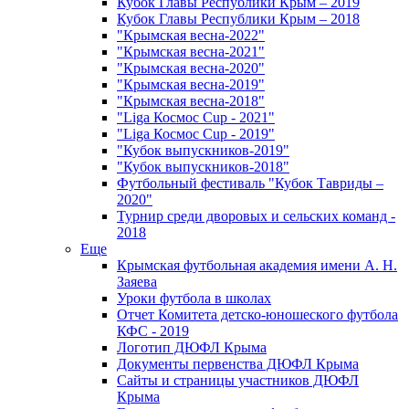
Кубок Главы Республики Крым – 2019
Кубок Главы Республики Крым – 2018
"Крымская весна-2022"
"Крымская весна-2021"
"Крымская весна-2020"
"Крымская весна-2019"
"Крымская весна-2018"
"Liga Космос Cup - 2021"
"Liga Космос Cup - 2019"
"Кубок выпускников-2019"
"Кубок выпускников-2018"
Футбольный фестиваль "Кубок Тавриды –
2020"
Турнир среди дворовых и сельских команд -
2018
Еще
Крымская футбольная академия имени А. Н.
Заяева
Уроки футбола в школах
Отчет Комитета детско-юношеского футбола
КФС - 2019
Логотип ДЮФЛ Крыма
Документы первенства ДЮФЛ Крыма
Сайты и страницы участников ДЮФЛ
Крыма