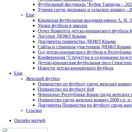
Футбольный фестиваль "Кубок Тавриды – 202
Турнир среди дворовых и сельских команд - 2
Еще
Крымская футбольная академия имени А. Н. З
Уроки футбола в школах
Отчет Комитета детско-юношеского футбола 
Логотип ДЮФЛ Крыма
Документы первенства ДЮФЛ Крыма
Сайты и страницы участников ДЮФЛ Крыма
Год детско-юношеского футбола в Республик
Конференция "Структура и содержание подгот
Детско-юношеская футбольная лига Севастоп
Новости детско-юношеского футбола
Еще
Женский футбол
Первенство по футболу среди женских команд
Первенство по футболу 8х8
Чемпионат Республики Крым среди женских 
Первенство среди женских команд 2000 г.р. и
Документы Первенства по футболу среди жен
Ссылки
Онлайн матчей