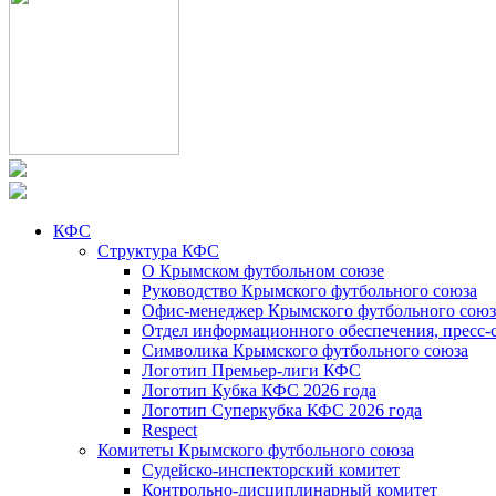
КФС
Структура КФС
О Крымском футбольном союзе
Руководство Крымского футбольного союза
Офис-менеджер Крымского футбольного союз
Отдел информационного обеспечения, пресс-
Символика Крымского футбольного союза
Логотип Премьер-лиги КФС
Логотип Кубка КФС 2026 года
Логотип Суперкубка КФС 2026 года
Respect
Комитеты Крымского футбольного союза
Судейско-инспекторский комитет
Контрольно-дисциплинарный комитет