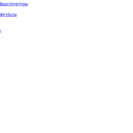
нфраструктуры
 футбола
в