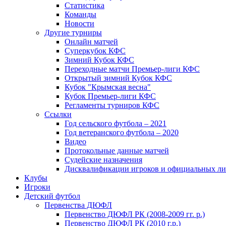
Статистика
Команды
Новости
Другие турниры
Онлайн матчей
Суперкубок КФС
Зимний Кубок КФС
Переходные матчи Премьер-лиги КФС
Открытый зимний Кубок КФС
Кубок "Крымская весна"
Кубок Премьер-лиги КФС
Регламенты турниров КФС
Ссылки
Год сельского футбола – 2021
Год ветеранского футбола – 2020
Видео
Протокольные данные матчей
Судейские назначения
Дисквалификации игроков и официальных ли
Клубы
Игроки
Детский футбол
Первенства ДЮФЛ
Первенство ДЮФЛ РК (2008-2009 гг. р.)
Первенство ДЮФЛ РК (2010 г.р.)