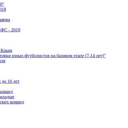
0"
018
аяева
КФС - 2019
е Крым
овки юных футболистов на базовом этапе (7-14 лет)"
оля
 до 16 лет
команд
 младше
ских команд