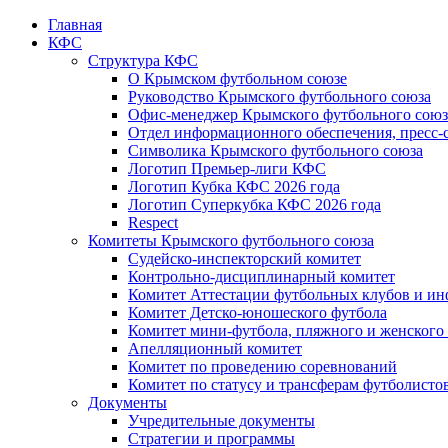
Главная
КФС
Структура КФС
О Крымском футбольном союзе
Руководство Крымского футбольного союза
Офис-менеджер Крымского футбольного союз
Отдел информационного обеспечения, пресс-
Символика Крымского футбольного союза
Логотип Премьер-лиги КФС
Логотип Кубка КФС 2026 года
Логотип Суперкубка КФС 2026 года
Respect
Комитеты Крымского футбольного союза
Судейско-инспекторский комитет
Контрольно-дисциплинарный комитет
Комитет Аттестации футбольных клубов и и
Комитет Детско-юношеского футбола
Комитет мини-футбола, пляжного и женского
Апелляционный комитет
Комитет по проведению соревнований
Комитет по статусу и трансферам футболисто
Документы
Учредительные документы
Стратегии и программы