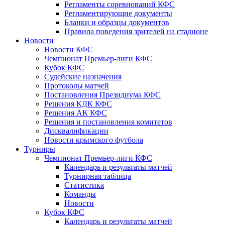
Регламенты соревнований КФС
Регламентирующие документы
Бланки и образцы документов
Правила поведения зрителей на стадионе
Новости
Новости КФС
Чемпионат Премьер-лиги КФС
Кубок КФС
Судейские назначения
Протоколы матчей
Постановления Президиума КФС
Решения КДК КФС
Решения АК КФС
Решения и постановления комитетов
Дисквалификации
Новости крымского футбола
Турниры
Чемпионат Премьер-лиги КФС
Календарь и результаты матчей
Турнирная таблица
Статистика
Команды
Новости
Кубок КФС
Календарь и результаты матчей