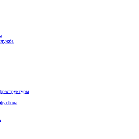
а
служба
нфраструктуры
 футбола
в