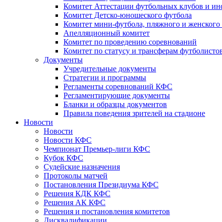
Комитет Аттестации футбольных клубов и и
Комитет Детско-юношеского футбола
Комитет мини-футбола, пляжного и женского
Апелляционный комитет
Комитет по проведению соревнований
Комитет по статусу и трансферам футболисто
Документы
Учредительные документы
Стратегии и программы
Регламенты соревнований КФС
Регламентирующие документы
Бланки и образцы документов
Правила поведения зрителей на стадионе
Новости
Новости
Новости КФС
Чемпионат Премьер-лиги КФС
Кубок КФС
Судейские назначения
Протоколы матчей
Постановления Президиума КФС
Решения КДК КФС
Решения АК КФС
Решения и постановления комитетов
Дисквалификации