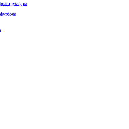
нфраструктуры
 футбола
в