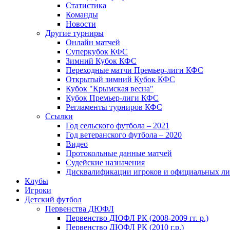
Статистика
Команды
Новости
Другие турниры
Онлайн матчей
Суперкубок КФС
Зимний Кубок КФС
Переходные матчи Премьер-лиги КФС
Открытый зимний Кубок КФС
Кубок "Крымская весна"
Кубок Премьер-лиги КФС
Регламенты турниров КФС
Ссылки
Год сельского футбола – 2021
Год ветеранского футбола – 2020
Видео
Протокольные данные матчей
Судейские назначения
Дисквалификации игроков и официальных ли
Клубы
Игроки
Детский футбол
Первенства ДЮФЛ
Первенство ДЮФЛ РК (2008-2009 гг. р.)
Первенство ДЮФЛ РК (2010 г.р.)