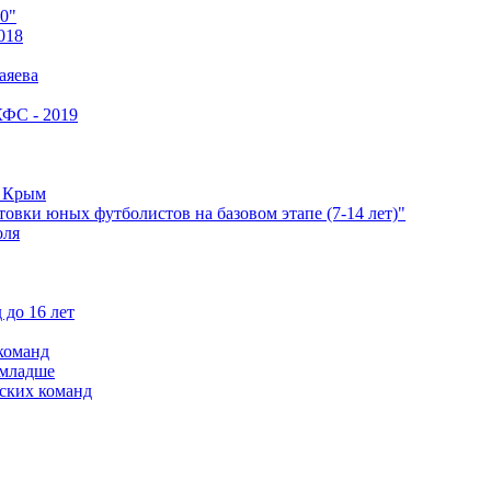
0"
018
аяева
КФС - 2019
е Крым
овки юных футболистов на базовом этапе (7-14 лет)"
оля
 до 16 лет
команд
 младше
ских команд