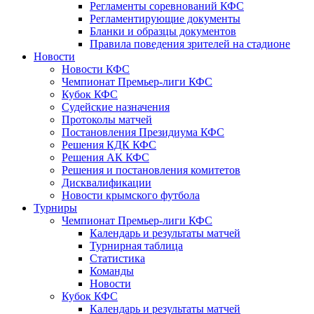
Регламенты соревнований КФС
Регламентирующие документы
Бланки и образцы документов
Правила поведения зрителей на стадионе
Новости
Новости КФС
Чемпионат Премьер-лиги КФС
Кубок КФС
Судейские назначения
Протоколы матчей
Постановления Президиума КФС
Решения КДК КФС
Решения АК КФС
Решения и постановления комитетов
Дисквалификации
Новости крымского футбола
Турниры
Чемпионат Премьер-лиги КФС
Календарь и результаты матчей
Турнирная таблица
Статистика
Команды
Новости
Кубок КФС
Календарь и результаты матчей