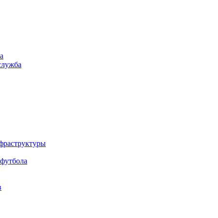
а
служба
нфраструктуры
 футбола
в