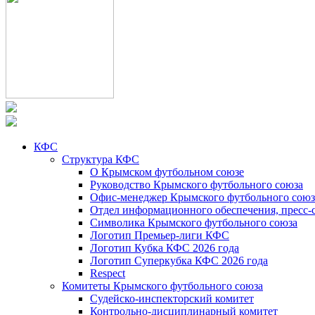
КФС
Структура КФС
О Крымском футбольном союзе
Руководство Крымского футбольного союза
Офис-менеджер Крымского футбольного союз
Отдел информационного обеспечения, пресс-
Символика Крымского футбольного союза
Логотип Премьер-лиги КФС
Логотип Кубка КФС 2026 года
Логотип Суперкубка КФС 2026 года
Respect
Комитеты Крымского футбольного союза
Судейско-инспекторский комитет
Контрольно-дисциплинарный комитет