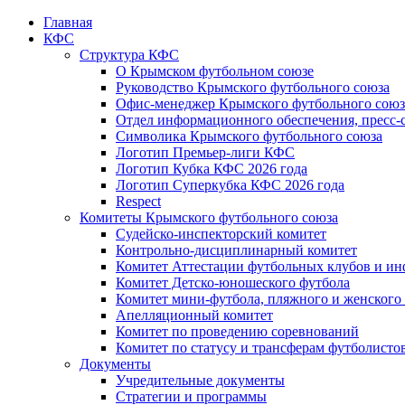
Главная
КФС
Структура КФС
О Крымском футбольном союзе
Руководство Крымского футбольного союза
Офис-менеджер Крымского футбольного союз
Отдел информационного обеспечения, пресс-
Символика Крымского футбольного союза
Логотип Премьер-лиги КФС
Логотип Кубка КФС 2026 года
Логотип Суперкубка КФС 2026 года
Respect
Комитеты Крымского футбольного союза
Судейско-инспекторский комитет
Контрольно-дисциплинарный комитет
Комитет Аттестации футбольных клубов и и
Комитет Детско-юношеского футбола
Комитет мини-футбола, пляжного и женского
Апелляционный комитет
Комитет по проведению соревнований
Комитет по статусу и трансферам футболисто
Документы
Учредительные документы
Стратегии и программы