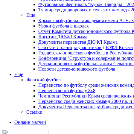
Футбольный фестиваль "Кубок Тавриды – 202
Турнир среди дворовых и сельских команд - 2
Еще
Крымская футбольная академия имени А. Н. З
Уроки футбола в школах
Отчет Комитета детско-юношеского футбола 
Логотип ДЮФЛ Крыма
Документы первенства ДЮФЛ Крыма
Сайты и страницы участников ДЮФЛ Крыма
Год детско-юношеского футбола в Республик
Конференция "Структура и содержание подгот
Детско-юношеская футбольная лига Севастоп
Новости детско-юношеского футбола
Еще
Женский футбол
Первенство по футболу среди женских команд
Первенство по футболу 8х8
Чемпионат Республики Крым среди женских 
Первенство среди женских команд 2000 г.р. и
Документы Первенства по футболу среди жен
Ссылки
Онлайн матчей