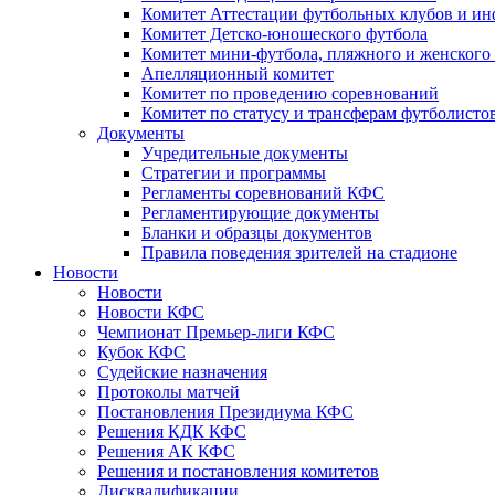
Комитет Аттестации футбольных клубов и и
Комитет Детско-юношеского футбола
Комитет мини-футбола, пляжного и женского
Апелляционный комитет
Комитет по проведению соревнований
Комитет по статусу и трансферам футболисто
Документы
Учредительные документы
Стратегии и программы
Регламенты соревнований КФС
Регламентирующие документы
Бланки и образцы документов
Правила поведения зрителей на стадионе
Новости
Новости
Новости КФС
Чемпионат Премьер-лиги КФС
Кубок КФС
Судейские назначения
Протоколы матчей
Постановления Президиума КФС
Решения КДК КФС
Решения АК КФС
Решения и постановления комитетов
Дисквалификации