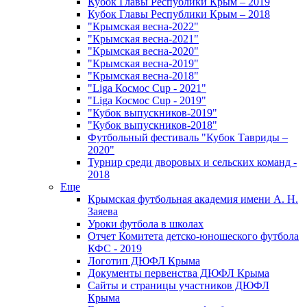
Кубок Главы Республики Крым – 2019
Кубок Главы Республики Крым – 2018
"Крымская весна-2022"
"Крымская весна-2021"
"Крымская весна-2020"
"Крымская весна-2019"
"Крымская весна-2018"
"Liga Космос Cup - 2021"
"Liga Космос Cup - 2019"
"Кубок выпускников-2019"
"Кубок выпускников-2018"
Футбольный фестиваль "Кубок Тавриды –
2020"
Турнир среди дворовых и сельских команд -
2018
Еще
Крымская футбольная академия имени А. Н.
Заяева
Уроки футбола в школах
Отчет Комитета детско-юношеского футбола
КФС - 2019
Логотип ДЮФЛ Крыма
Документы первенства ДЮФЛ Крыма
Сайты и страницы участников ДЮФЛ
Крыма