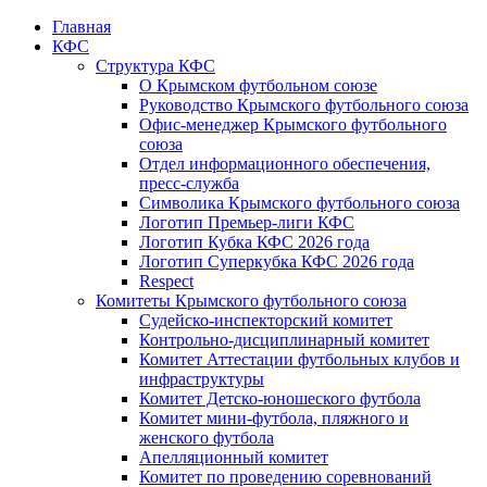
Главная
КФС
Структура КФС
О Крымском футбольном союзе
Руководство Крымского футбольного союза
Офис-менеджер Крымского футбольного
союза
Отдел информационного обеспечения,
пресс-служба
Символика Крымского футбольного союза
Логотип Премьер-лиги КФС
Логотип Кубка КФС 2026 года
Логотип Суперкубка КФС 2026 года
Respect
Комитеты Крымского футбольного союза
Судейско-инспекторский комитет
Контрольно-дисциплинарный комитет
Комитет Аттестации футбольных клубов и
инфраструктуры
Комитет Детско-юношеского футбола
Комитет мини-футбола, пляжного и
женского футбола
Апелляционный комитет
Комитет по проведению соревнований