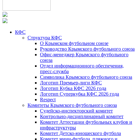
КФС
Структура КФС
О Крымском футбольном союзе
Руководство Крымского футбольного союза
Офис-менеджер Крымского футбольного
союза
Отдел информационного обеспечения,
пресс-служба
Символика Крымского футбольного союза
Логотип Премьер-лиги КФС
Логотип Кубка КФС 2026 года
Логотип Суперкубка КФС 2026 года
Respect
Комитеты Крымского футбольного союза
Судейско-инспекторский комитет
Контрольно-дисциплинарный комитет
Комитет Аттестации футбольных клубов и
инфраструктуры
Комитет Детско-юношеского футбола
Комитет мини-футбола, пляжного и