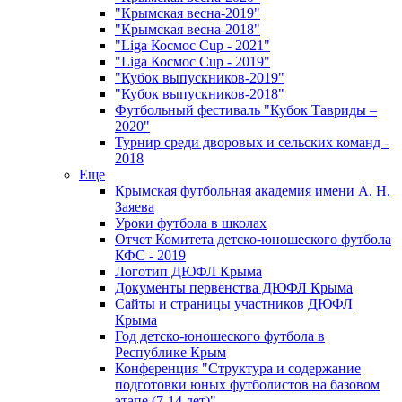
"Крымская весна-2019"
"Крымская весна-2018"
"Liga Космос Cup - 2021"
"Liga Космос Cup - 2019"
"Кубок выпускников-2019"
"Кубок выпускников-2018"
Футбольный фестиваль "Кубок Тавриды –
2020"
Турнир среди дворовых и сельских команд -
2018
Еще
Крымская футбольная академия имени А. Н.
Заяева
Уроки футбола в школах
Отчет Комитета детско-юношеского футбола
КФС - 2019
Логотип ДЮФЛ Крыма
Документы первенства ДЮФЛ Крыма
Сайты и страницы участников ДЮФЛ
Крыма
Год детско-юношеского футбола в
Республике Крым
Конференция "Структура и содержание
подготовки юных футболистов на базовом
этапе (7-14 лет)"