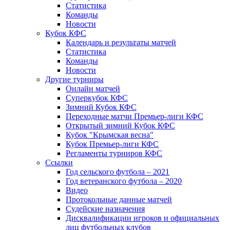
Статистика
Команды
Новости
Кубок КФС
Календарь и результаты матчей
Статистика
Команды
Новости
Другие турниры
Онлайн матчей
Суперкубок КФС
Зимний Кубок КФС
Переходные матчи Премьер-лиги КФС
Открытый зимний Кубок КФС
Кубок "Крымская весна"
Кубок Премьер-лиги КФС
Регламенты турниров КФС
Ссылки
Год сельского футбола – 2021
Год ветеранского футбола – 2020
Видео
Протокольные данные матчей
Судейские назначения
Дисквалификации игроков и официальных
лиц футбольных клубов