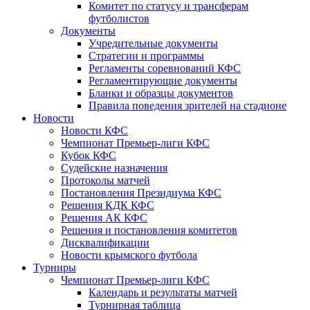
Комитет по статусу и трансферам
футболистов
Документы
Учредительные документы
Стратегии и программы
Регламенты соревнований КФС
Регламентирующие документы
Бланки и образцы документов
Правила поведения зрителей на стадионе
Новости
Новости КФС
Чемпионат Премьер-лиги КФС
Кубок КФС
Судейские назначения
Протоколы матчей
Постановления Президиума КФС
Решения КДК КФС
Решения АК КФС
Решения и постановления комитетов
Дисквалификации
Новости крымского футбола
Турниры
Чемпионат Премьер-лиги КФС
Календарь и результаты матчей
Турнирная таблица