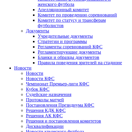
женского футбола
Апелляционный комитет
Комитет по проведению соревнований
Комитет по статусу и трансферам
футболистов
Документы
Учредительные документы
Стратегии и программы
Регламенты соревнований КФС
Регламентирующие документы
Бланки и образцы документов
Правила поведения зрителей на стадионе
Новости
Новости
Новости КФС
Чемпионат Премьер-лиги КФС
Кубок КФС
Судейские назначения
Протоколы матчей
Постановления Президиума КФС
Решения КДК КФС
Решения АК КФС
Решения и постановления комитетов
Дисквалификации
Новости крымского футбола