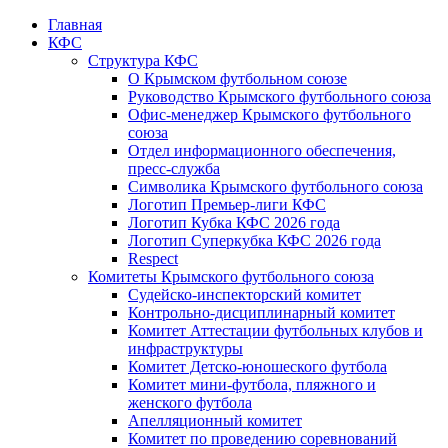
Главная
КФС
Структура КФС
О Крымском футбольном союзе
Руководство Крымского футбольного союза
Офис-менеджер Крымского футбольного
союза
Отдел информационного обеспечения,
пресс-служба
Символика Крымского футбольного союза
Логотип Премьер-лиги КФС
Логотип Кубка КФС 2026 года
Логотип Суперкубка КФС 2026 года
Respect
Комитеты Крымского футбольного союза
Судейско-инспекторский комитет
Контрольно-дисциплинарный комитет
Комитет Аттестации футбольных клубов и
инфраструктуры
Комитет Детско-юношеского футбола
Комитет мини-футбола, пляжного и
женского футбола
Апелляционный комитет
Комитет по проведению соревнований