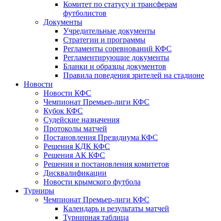
Комитет по статусу и трансферам
футболистов
Документы
Учредительные документы
Стратегии и программы
Регламенты соревнований КФС
Регламентирующие документы
Бланки и образцы документов
Правила поведения зрителей на стадионе
Новости
Новости КФС
Чемпионат Премьер-лиги КФС
Кубок КФС
Судейские назначения
Протоколы матчей
Постановления Президиума КФС
Решения КДК КФС
Решения АК КФС
Решения и постановления комитетов
Дисквалификации
Новости крымского футбола
Турниры
Чемпионат Премьер-лиги КФС
Календарь и результаты матчей
Турнирная таблица