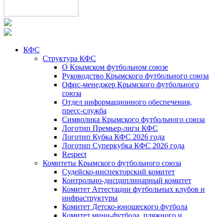
КФС
Структура КФС
О Крымском футбольном союзе
Руководство Крымского футбольного союза
Офис-менеджер Крымского футбольного
союза
Отдел информационного обеспечения,
пресс-служба
Символика Крымского футбольного союза
Логотип Премьер-лиги КФС
Логотип Кубка КФС 2026 года
Логотип Суперкубка КФС 2026 года
Respect
Комитеты Крымского футбольного союза
Судейско-инспекторский комитет
Контрольно-дисциплинарный комитет
Комитет Аттестации футбольных клубов и
инфраструктуры
Комитет Детско-юношеского футбола
Комитет мини-футбола, пляжного и