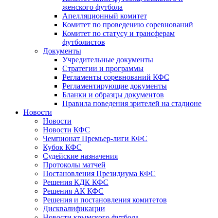
женского футбола
Апелляционный комитет
Комитет по проведению соревнований
Комитет по статусу и трансферам
футболистов
Документы
Учредительные документы
Стратегии и программы
Регламенты соревнований КФС
Регламентирующие документы
Бланки и образцы документов
Правила поведения зрителей на стадионе
Новости
Новости
Новости КФС
Чемпионат Премьер-лиги КФС
Кубок КФС
Судейские назначения
Протоколы матчей
Постановления Президиума КФС
Решения КДК КФС
Решения АК КФС
Решения и постановления комитетов
Дисквалификации
Новости крымского футбола