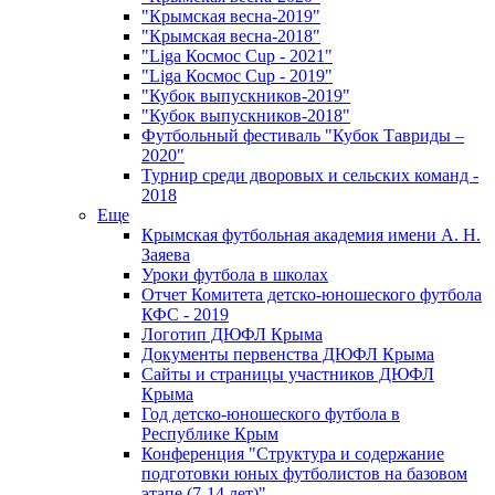
"Крымская весна-2019"
"Крымская весна-2018"
"Liga Космос Cup - 2021"
"Liga Космос Cup - 2019"
"Кубок выпускников-2019"
"Кубок выпускников-2018"
Футбольный фестиваль "Кубок Тавриды –
2020"
Турнир среди дворовых и сельских команд -
2018
Еще
Крымская футбольная академия имени А. Н.
Заяева
Уроки футбола в школах
Отчет Комитета детско-юношеского футбола
КФС - 2019
Логотип ДЮФЛ Крыма
Документы первенства ДЮФЛ Крыма
Сайты и страницы участников ДЮФЛ
Крыма
Год детско-юношеского футбола в
Республике Крым
Конференция "Структура и содержание
подготовки юных футболистов на базовом
этапе (7-14 лет)"