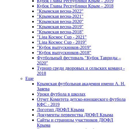
Кубок Главы Республики Крым – 2019
Кубок Главы Республики Крым – 2018
"Крымская весна-2022"
"Крымская весна-2021"
"Крымская весна-2020"
"Крымская весна-2019"
"Крымская весна-2018"
"Liga Космос Cup - 2021"
"Liga Космос Cup - 2019"
"Кубок выпускников-2019"
"Кубок выпускников-2018"
Футбольный фестиваль "Кубок Тавриды –
2020"
Турнир среди дворовых и сельских команд -
2018
Еще
Крымская футбольная академия имени А. Н.
Заяева
Уроки футбола в школах
Отчет Комитета детско-юношеского футбола
КФС - 2019
Логотип ДЮФЛ Крыма
Документы первенства ДЮФЛ Крыма
Сайты и страницы участников ДЮФЛ
Крыма