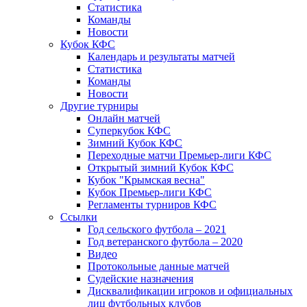
Статистика
Команды
Новости
Кубок КФС
Календарь и результаты матчей
Статистика
Команды
Новости
Другие турниры
Онлайн матчей
Суперкубок КФС
Зимний Кубок КФС
Переходные матчи Премьер-лиги КФС
Открытый зимний Кубок КФС
Кубок "Крымская весна"
Кубок Премьер-лиги КФС
Регламенты турниров КФС
Ссылки
Год сельского футбола – 2021
Год ветеранского футбола – 2020
Видео
Протокольные данные матчей
Судейские назначения
Дисквалификации игроков и официальных
лиц футбольных клубов