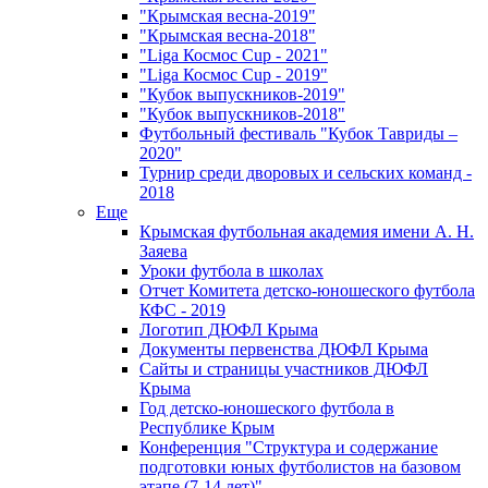
"Крымская весна-2019"
"Крымская весна-2018"
"Liga Космос Cup - 2021"
"Liga Космос Cup - 2019"
"Кубок выпускников-2019"
"Кубок выпускников-2018"
Футбольный фестиваль "Кубок Тавриды –
2020"
Турнир среди дворовых и сельских команд -
2018
Еще
Крымская футбольная академия имени А. Н.
Заяева
Уроки футбола в школах
Отчет Комитета детско-юношеского футбола
КФС - 2019
Логотип ДЮФЛ Крыма
Документы первенства ДЮФЛ Крыма
Сайты и страницы участников ДЮФЛ
Крыма
Год детско-юношеского футбола в
Республике Крым
Конференция "Структура и содержание
подготовки юных футболистов на базовом
этапе (7-14 лет)"