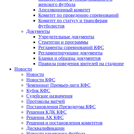
женского футбола
Апелляционный комитет
Комитет по проведению соревнований
Комитет по статусу и трансферам
футболистов
Документы
Учредительные документы
Стратегии и программы
Регламенты соревнований КФС
Регламентирующие документы
Бланки и образцы документов
Правила поведения зрителей на стадионе
Новости
Новости
Новости КФС
Чемпионат Премьер-лиги КФС
Кубок КФС
Судейские назначения
Протоколы матчей
Постановления Президиума КФС
Решения КДК КФС
Решения АК КФС
Решения и постановления комитетов
Дисквалификации
Новости крымского футбола