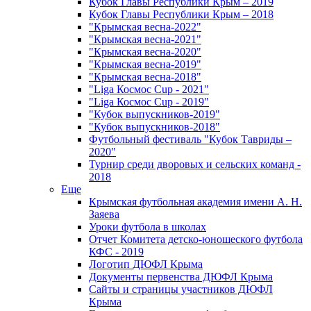
Кубок Главы Республики Крым – 2019
Кубок Главы Республики Крым – 2018
"Крымская весна-2022"
"Крымская весна-2021"
"Крымская весна-2020"
"Крымская весна-2019"
"Крымская весна-2018"
"Liga Космос Cup - 2021"
"Liga Космос Cup - 2019"
"Кубок выпускников-2019"
"Кубок выпускников-2018"
Футбольный фестиваль "Кубок Тавриды –
2020"
Турнир среди дворовых и сельских команд -
2018
Еще
Крымская футбольная академия имени А. Н.
Заяева
Уроки футбола в школах
Отчет Комитета детско-юношеского футбола
КФС - 2019
Логотип ДЮФЛ Крыма
Документы первенства ДЮФЛ Крыма
Сайты и страницы участников ДЮФЛ
Крыма