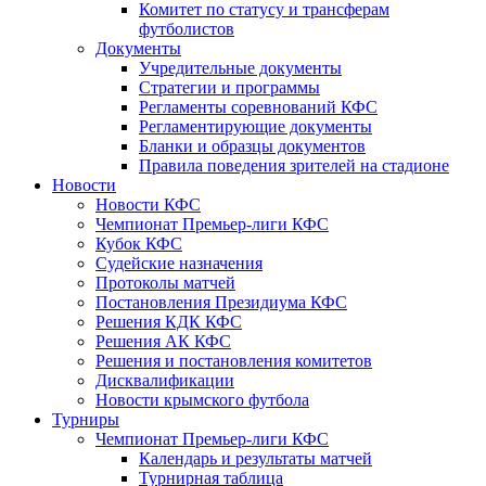
Комитет по статусу и трансферам
футболистов
Документы
Учредительные документы
Стратегии и программы
Регламенты соревнований КФС
Регламентирующие документы
Бланки и образцы документов
Правила поведения зрителей на стадионе
Новости
Новости КФС
Чемпионат Премьер-лиги КФС
Кубок КФС
Судейские назначения
Протоколы матчей
Постановления Президиума КФС
Решения КДК КФС
Решения АК КФС
Решения и постановления комитетов
Дисквалификации
Новости крымского футбола
Турниры
Чемпионат Премьер-лиги КФС
Календарь и результаты матчей
Турнирная таблица