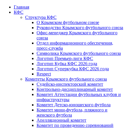
Главная
КФС
Структура КФС
О Крымском футбольном союзе
Руководство Крымского футбольного союза
Офис-менеджер Крымского футбольного
союза
Отдел информационного обеспечения,
пресс-служба
Символика Крымского футбольного союза
Логотип Премьер-лиги КФС
Логотип Кубка КФС 2026 года
Логотип Суперкубка КФС 2026 года
Respect
Комитеты Крымского футбольного союза
Судейско-инспекторский комитет
Контрольно-дисциплинарный комитет
Комитет Аттестации футбольных клубов и
инфраструктуры
Комитет Детско-юношеского футбола
Комитет мини-футбола, пляжного и
женского футбола
Апелляционный комитет
Комитет по проведению соревнований