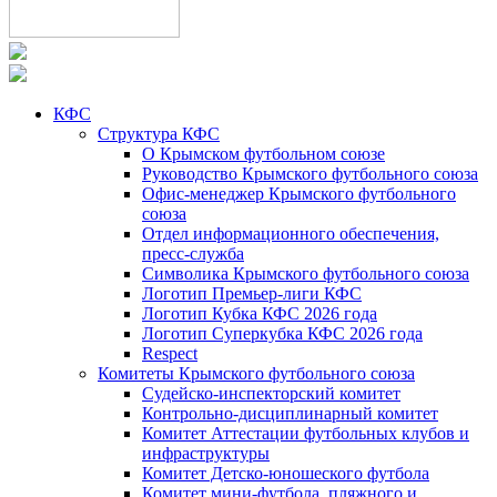
КФС
Структура КФС
О Крымском футбольном союзе
Руководство Крымского футбольного союза
Офис-менеджер Крымского футбольного
союза
Отдел информационного обеспечения,
пресс-служба
Символика Крымского футбольного союза
Логотип Премьер-лиги КФС
Логотип Кубка КФС 2026 года
Логотип Суперкубка КФС 2026 года
Respect
Комитеты Крымского футбольного союза
Судейско-инспекторский комитет
Контрольно-дисциплинарный комитет
Комитет Аттестации футбольных клубов и
инфраструктуры
Комитет Детско-юношеского футбола
Комитет мини-футбола, пляжного и