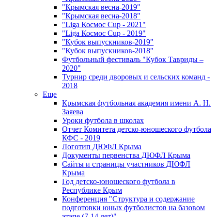
"Крымская весна-2019"
"Крымская весна-2018"
"Liga Космос Cup - 2021"
"Liga Космос Cup - 2019"
"Кубок выпускников-2019"
"Кубок выпускников-2018"
Футбольный фестиваль "Кубок Тавриды –
2020"
Турнир среди дворовых и сельских команд -
2018
Еще
Крымская футбольная академия имени А. Н.
Заяева
Уроки футбола в школах
Отчет Комитета детско-юношеского футбола
КФС - 2019
Логотип ДЮФЛ Крыма
Документы первенства ДЮФЛ Крыма
Сайты и страницы участников ДЮФЛ
Крыма
Год детско-юношеского футбола в
Республике Крым
Конференция "Структура и содержание
подготовки юных футболистов на базовом
этапе (7-14 лет)"