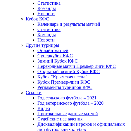
Статистика
Команды
Новости
Кубок КФС
Календарь и результаты матчей
Статистика
Команды
Новости
Другие турниры
Онлайн матчей
Суперкубок КФС
Зимний Кубок КФС
Переходные матчи Премьер-лиги КФС
Открытый зимний Кубок КФС
Кубок "Крымская весна"
Кубок Премьер-лиги КФС
Регламенты турниров КФС
Ссылки
Год сельского футбола – 2021
Год ветеранского футбола – 2020
Видео
Протокольные данные матчей
Судейские назначения
Дисквалификации игроков и официальных
лиц футбольных клубов