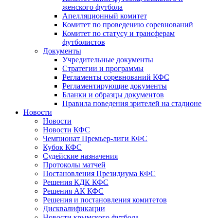
женского футбола
Апелляционный комитет
Комитет по проведению соревнований
Комитет по статусу и трансферам
футболистов
Документы
Учредительные документы
Стратегии и программы
Регламенты соревнований КФС
Регламентирующие документы
Бланки и образцы документов
Правила поведения зрителей на стадионе
Новости
Новости
Новости КФС
Чемпионат Премьер-лиги КФС
Кубок КФС
Судейские назначения
Протоколы матчей
Постановления Президиума КФС
Решения КДК КФС
Решения АК КФС
Решения и постановления комитетов
Дисквалификации
Новости крымского футбола