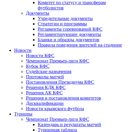
Комитет по статусу и трансферам
футболистов
Документы
Учредительные документы
Стратегии и программы
Регламенты соревнований КФС
Регламентирующие документы
Бланки и образцы документов
Правила поведения зрителей на стадионе
Новости
Новости КФС
Чемпионат Премьер-лиги КФС
Кубок КФС
Судейские назначения
Протоколы матчей
Постановления Президиума КФС
Решения КДК КФС
Решения АК КФС
Решения и постановления комитетов
Дисквалификации
Новости крымского футбола
Турниры
Чемпионат Премьер-лиги КФС
Календарь и результаты матчей
Турнирная таблица