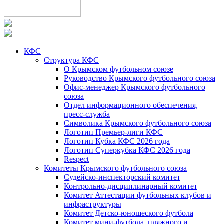
КФС
Структура КФС
О Крымском футбольном союзе
Руководство Крымского футбольного союза
Офис-менеджер Крымского футбольного
союза
Отдел информационного обеспечения,
пресс-служба
Символика Крымского футбольного союза
Логотип Премьер-лиги КФС
Логотип Кубка КФС 2026 года
Логотип Суперкубка КФС 2026 года
Respect
Комитеты Крымского футбольного союза
Судейско-инспекторский комитет
Контрольно-дисциплинарный комитет
Комитет Аттестации футбольных клубов и
инфраструктуры
Комитет Детско-юношеского футбола
Комитет мини-футбола, пляжного и