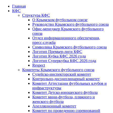
Главная
КФС
Структура КФС
О Крымском футбольном союзе
Руководство Крымского футбольного союза
Офис-менеджер Крымского футбольного
союза
Отдел информационного обеспечения,
пресс-служба
Символика Крымского футбольного союза
Логотип Премьер-лиги КФС
Логотип Кубка КФС 2026 года
Логотип Суперкубка КФС 2026 года
Respect
Комитеты Крымского футбольного союза
Судейско-инспекторский комитет
Контрольно-дисциплинарный комитет
Комитет Аттестации футбольных клубов и
инфраструктуры
Комитет Детско-юношеского футбола
Комитет мини-футбола, пляжного и
женского футбола
Апелляционный комитет
Комитет по проведению соревнований