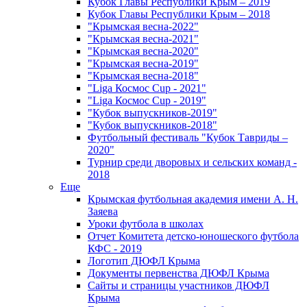
Кубок Главы Республики Крым – 2019
Кубок Главы Республики Крым – 2018
"Крымская весна-2022"
"Крымская весна-2021"
"Крымская весна-2020"
"Крымская весна-2019"
"Крымская весна-2018"
"Liga Космос Cup - 2021"
"Liga Космос Cup - 2019"
"Кубок выпускников-2019"
"Кубок выпускников-2018"
Футбольный фестиваль "Кубок Тавриды –
2020"
Турнир среди дворовых и сельских команд -
2018
Еще
Крымская футбольная академия имени А. Н.
Заяева
Уроки футбола в школах
Отчет Комитета детско-юношеского футбола
КФС - 2019
Логотип ДЮФЛ Крыма
Документы первенства ДЮФЛ Крыма
Сайты и страницы участников ДЮФЛ
Крыма