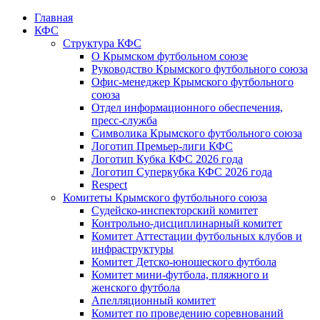
Главная
КФС
Структура КФС
О Крымском футбольном союзе
Руководство Крымского футбольного союза
Офис-менеджер Крымского футбольного
союза
Отдел информационного обеспечения,
пресс-служба
Символика Крымского футбольного союза
Логотип Премьер-лиги КФС
Логотип Кубка КФС 2026 года
Логотип Суперкубка КФС 2026 года
Respect
Комитеты Крымского футбольного союза
Судейско-инспекторский комитет
Контрольно-дисциплинарный комитет
Комитет Аттестации футбольных клубов и
инфраструктуры
Комитет Детско-юношеского футбола
Комитет мини-футбола, пляжного и
женского футбола
Апелляционный комитет
Комитет по проведению соревнований