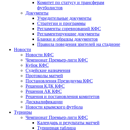
Комитет по статусу и трансферам
футболистов
Документы
Учредительные документы
Стратегии и программы
Регламенты соревнований КФС
Регламентирующие документы
Бланки и образцы документов
Правила поведения зрителей на стадионе
Новости
Новости КФС
Чемпионат Премьер-лиги КФС
Кубок КФС
Судейские назначения
Протоколы матчей
Постановления Президиума КФС
Решения КДК КФС
Решения АК КФС
Решения и постановления комитетов
Дисквалификации
Новости крымского футбола
Турниры
Чемпионат Премьер-лиги КФС
Календарь и результаты матчей
Турнирная таблица