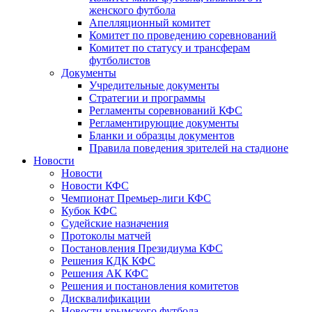
женского футбола
Апелляционный комитет
Комитет по проведению соревнований
Комитет по статусу и трансферам
футболистов
Документы
Учредительные документы
Стратегии и программы
Регламенты соревнований КФС
Регламентирующие документы
Бланки и образцы документов
Правила поведения зрителей на стадионе
Новости
Новости
Новости КФС
Чемпионат Премьер-лиги КФС
Кубок КФС
Судейские назначения
Протоколы матчей
Постановления Президиума КФС
Решения КДК КФС
Решения АК КФС
Решения и постановления комитетов
Дисквалификации
Новости крымского футбола