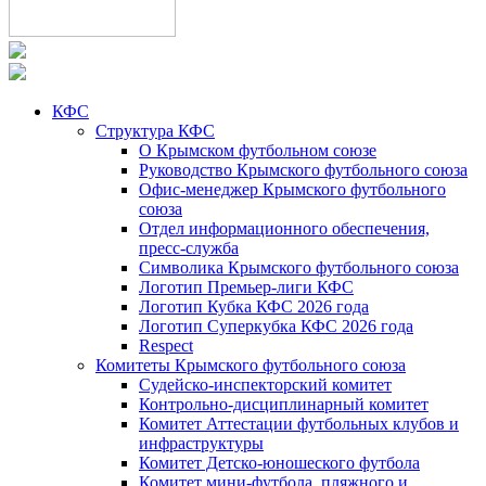
КФС
Структура КФС
О Крымском футбольном союзе
Руководство Крымского футбольного союза
Офис-менеджер Крымского футбольного
союза
Отдел информационного обеспечения,
пресс-служба
Символика Крымского футбольного союза
Логотип Премьер-лиги КФС
Логотип Кубка КФС 2026 года
Логотип Суперкубка КФС 2026 года
Respect
Комитеты Крымского футбольного союза
Судейско-инспекторский комитет
Контрольно-дисциплинарный комитет
Комитет Аттестации футбольных клубов и
инфраструктуры
Комитет Детско-юношеского футбола
Комитет мини-футбола, пляжного и