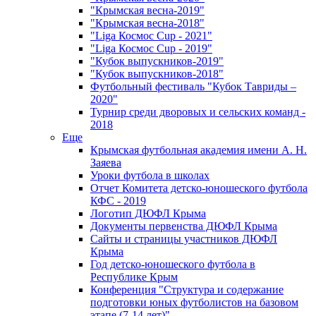
"Крымская весна-2019"
"Крымская весна-2018"
"Liga Космос Cup - 2021"
"Liga Космос Cup - 2019"
"Кубок выпускников-2019"
"Кубок выпускников-2018"
Футбольный фестиваль "Кубок Тавриды –
2020"
Турнир среди дворовых и сельских команд -
2018
Еще
Крымская футбольная академия имени А. Н.
Заяева
Уроки футбола в школах
Отчет Комитета детско-юношеского футбола
КФС - 2019
Логотип ДЮФЛ Крыма
Документы первенства ДЮФЛ Крыма
Сайты и страницы участников ДЮФЛ
Крыма
Год детско-юношеского футбола в
Республике Крым
Конференция "Структура и содержание
подготовки юных футболистов на базовом
этапе (7-14 лет)"