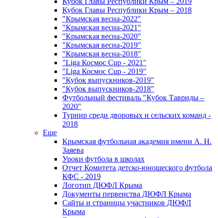
Кубок Главы Республики Крым – 2019
Кубок Главы Республики Крым – 2018
"Крымская весна-2022"
"Крымская весна-2021"
"Крымская весна-2020"
"Крымская весна-2019"
"Крымская весна-2018"
"Liga Космос Cup - 2021"
"Liga Космос Cup - 2019"
"Кубок выпускников-2019"
"Кубок выпускников-2018"
Футбольный фестиваль "Кубок Тавриды –
2020"
Турнир среди дворовых и сельских команд -
2018
Еще
Крымская футбольная академия имени А. Н.
Заяева
Уроки футбола в школах
Отчет Комитета детско-юношеского футбола
КФС - 2019
Логотип ДЮФЛ Крыма
Документы первенства ДЮФЛ Крыма
Сайты и страницы участников ДЮФЛ
Крыма