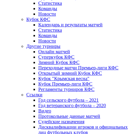
Статистика
Команды
Новости
Кубок КФС
Календарь и результаты матчей
Статистика
Команды
Новости
Другие турниры
Онлайн матчей
Суперкубок КФС
Зимний Кубок КФС
Переходные матчи Премьер-лиги КФС
Открытый зимний Кубок КФС
Кубок "Крымская весна"
Кубок Премьер-лиги КФС
Регламенты турниров КФС
Ссылки
Год сельского футбола – 2021
Год ветеранского футбола – 2020
Видео
Протокольные данные матчей
Судейские назначения
Дисквалификации игроков и официальных
лиц футбольных клубов