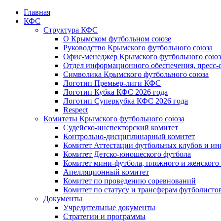
Главная
КФС
Структура КФС
О Крымском футбольном союзе
Руководство Крымского футбольного союза
Офис-менеджер Крымского футбольного союз
Отдел информационного обеспечения, пресс-
Символика Крымского футбольного союза
Логотип Премьер-лиги КФС
Логотип Кубка КФС 2026 года
Логотип Суперкубка КФС 2026 года
Respect
Комитеты Крымского футбольного союза
Судейско-инспекторский комитет
Контрольно-дисциплинарный комитет
Комитет Аттестации футбольных клубов и и
Комитет Детско-юношеского футбола
Комитет мини-футбола, пляжного и женского
Апелляционный комитет
Комитет по проведению соревнований
Комитет по статусу и трансферам футболисто
Документы
Учредительные документы
Стратегии и программы