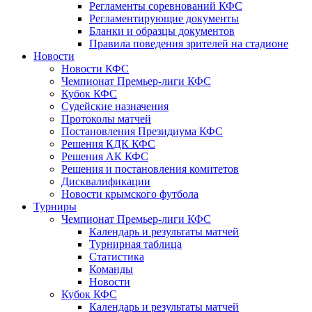
Регламенты соревнований КФС
Регламентирующие документы
Бланки и образцы документов
Правила поведения зрителей на стадионе
Новости
Новости КФС
Чемпионат Премьер-лиги КФС
Кубок КФС
Судейские назначения
Протоколы матчей
Постановления Президиума КФС
Решения КДК КФС
Решения АК КФС
Решения и постановления комитетов
Дисквалификации
Новости крымского футбола
Турниры
Чемпионат Премьер-лиги КФС
Календарь и результаты матчей
Турнирная таблица
Статистика
Команды
Новости
Кубок КФС
Календарь и результаты матчей