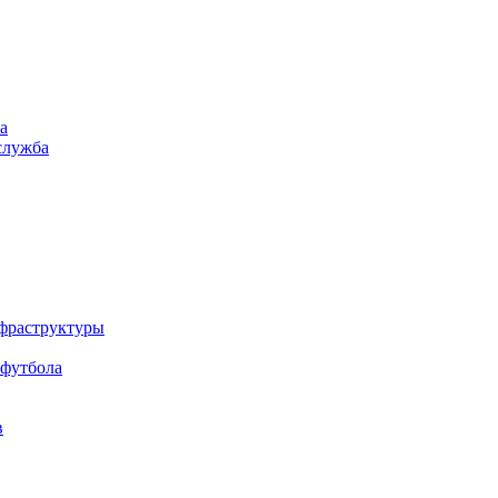
а
служба
нфраструктуры
 футбола
в