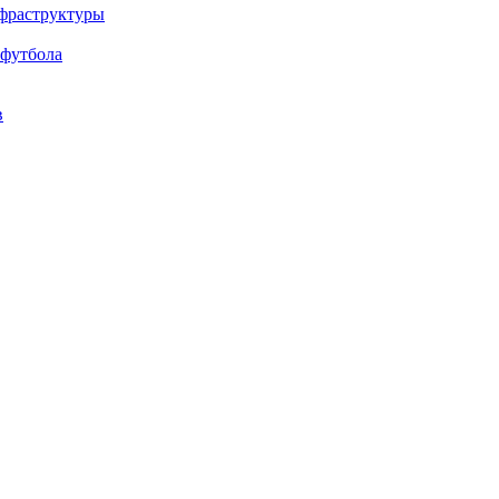
нфраструктуры
 футбола
в