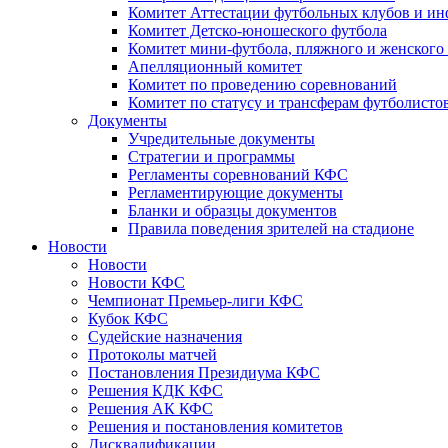
Комитет Аттестации футбольных клубов и и
Комитет Детско-юношеского футбола
Комитет мини-футбола, пляжного и женского
Апелляционный комитет
Комитет по проведению соревнований
Комитет по статусу и трансферам футболисто
Документы
Учредительные документы
Стратегии и программы
Регламенты соревнований КФС
Регламентирующие документы
Бланки и образцы документов
Правила поведения зрителей на стадионе
Новости
Новости
Новости КФС
Чемпионат Премьер-лиги КФС
Кубок КФС
Судейские назначения
Протоколы матчей
Постановления Президиума КФС
Решения КДК КФС
Решения АК КФС
Решения и постановления комитетов
Дисквалификации