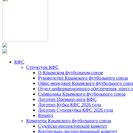
КФС
Структура КФС
О Крымском футбольном союзе
Руководство Крымского футбольного союза
Офис-менеджер Крымского футбольного союз
Отдел информационного обеспечения, пресс-
Символика Крымского футбольного союза
Логотип Премьер-лиги КФС
Логотип Кубка КФС 2026 года
Логотип Суперкубка КФС 2026 года
Respect
Комитеты Крымского футбольного союза
Судейско-инспекторский комитет
Контрольно-дисциплинарный комитет