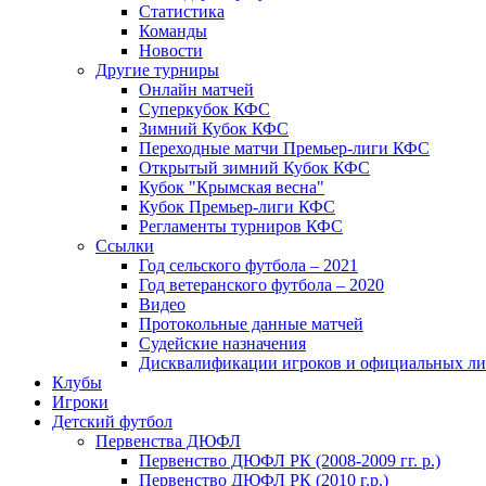
Статистика
Команды
Новости
Другие турниры
Онлайн матчей
Суперкубок КФС
Зимний Кубок КФС
Переходные матчи Премьер-лиги КФС
Открытый зимний Кубок КФС
Кубок "Крымская весна"
Кубок Премьер-лиги КФС
Регламенты турниров КФС
Ссылки
Год сельского футбола – 2021
Год ветеранского футбола – 2020
Видео
Протокольные данные матчей
Судейские назначения
Дисквалификации игроков и официальных ли
Клубы
Игроки
Детский футбол
Первенства ДЮФЛ
Первенство ДЮФЛ РК (2008-2009 гг. р.)
Первенство ДЮФЛ РК (2010 г.р.)