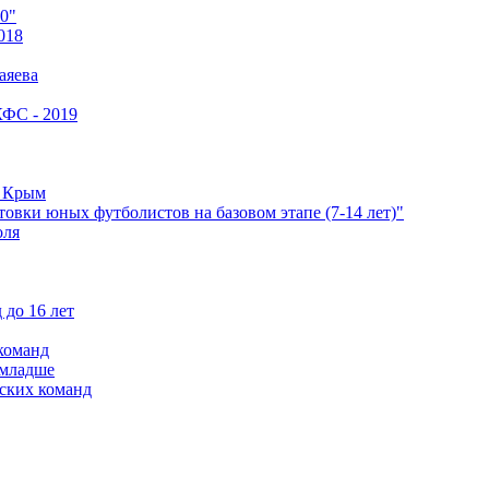
0"
018
аяева
КФС - 2019
е Крым
овки юных футболистов на базовом этапе (7-14 лет)"
оля
 до 16 лет
команд
 младше
ских команд