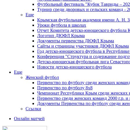
Футбольный фестиваль "Кубок Тавриды – 202
Турнир среди дворовых и сельских команд - 2
Еще
Крымская футбольная академия имени А. Н. З
Уроки футбола в школах
Отчет Комитета детско-юношеского футбола 
Логотип ДЮФЛ Крыма
Документы первенства ДЮФЛ Крыма
Сайты и страницы участников ДЮФЛ Крыма
Год детско-юношеского футбола в Республик
Конференция "Структура и содержание подгот
Детско-юношеская футбольная лига Севастоп
Новости детско-юношеского футбола
Еще
Женский футбол
Первенство по футболу среди женских команд
Первенство по футболу 8х8
Чемпионат Республики Крым среди женских 
Первенство среди женских команд 2000 г.р. и
Документы Первенства по футболу среди жен
Ссылки
Онлайн матчей