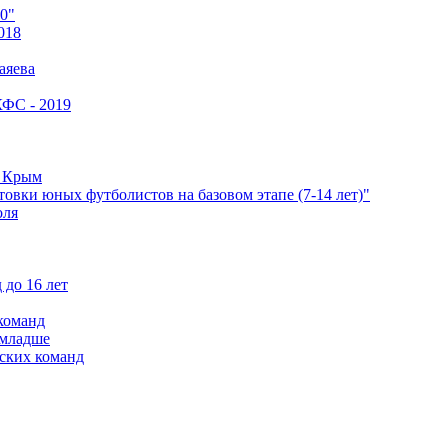
0"
018
аяева
КФС - 2019
е Крым
овки юных футболистов на базовом этапе (7-14 лет)"
оля
 до 16 лет
команд
 младше
ских команд