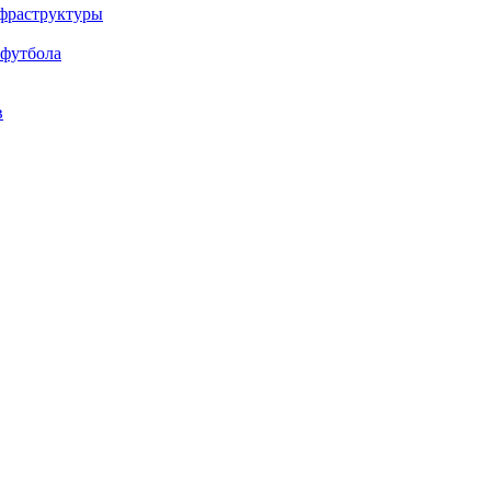
нфраструктуры
 футбола
в