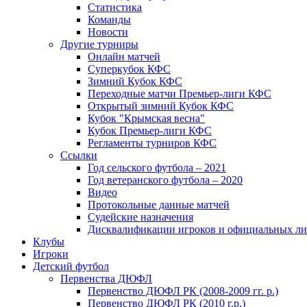
Статистика
Команды
Новости
Другие турниры
Онлайн матчей
Суперкубок КФС
Зимний Кубок КФС
Переходные матчи Премьер-лиги КФС
Открытый зимний Кубок КФС
Кубок "Крымская весна"
Кубок Премьер-лиги КФС
Регламенты турниров КФС
Ссылки
Год сельского футбола – 2021
Год ветеранского футбола – 2020
Видео
Протокольные данные матчей
Судейские назначения
Дисквалификации игроков и официальных ли
Клубы
Игроки
Детский футбол
Первенства ДЮФЛ
Первенство ДЮФЛ РК (2008-2009 гг. р.)
Первенство ДЮФЛ РК (2010 г.р.)