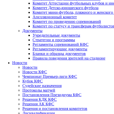
Комитет Аттестации футбольных клубов и и
Комитет Детско-юношеского футбола
Комитет мини-футбола, пляжного и женского
Апелляционный комитет
Комитет по проведению соревнований
Комитет по статусу и трансферам футболисто
Документы
Учредительные документы
Стратегии и программы
Регламенты соревнований КФС
Регламентирующие документы
Бланки и образцы документов
Правила поведения зрителей на стадионе
Новости
Новости
Новости КФС
Чемпионат Премьер-лиги КФС
Кубок КФС
Судейские назначения
Протоколы матчей
Постановления Президиума КФС
Решения КДК КФС
Решения АК КФС
Решения и постановления комитетов
Дисквалификации