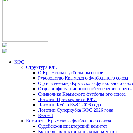
КФС
Структура КФС
О Крымском футбольном союзе
Руководство Крымского футбольного союза
Офис-менеджер Крымского футбольного союз
Отдел информационного обеспечения, пресс-
Символика Крымского футбольного союза
Логотип Премьер-лиги КФС
Логотип Кубка КФС 2026 года
Логотип Суперкубка КФС 2026 года
Respect
Комитеты Крымского футбольного союза
Судейско-инспекторский комитет
Контрольно-дисциплинарный комитет