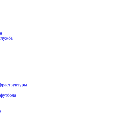
а
служба
нфраструктуры
 футбола
в