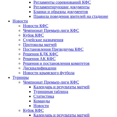
Регламенты соревнований КФС
Регламентирующие документы
Бланки и образцы документов
Правила поведения зрителей на стадионе
Новости
Новости КФС
Чемпионат Премьер-лиги КФС
Кубок КФС
Судейские назначения
Протоколы матчей
Постановления Президиума КФС
Решения КДК КФС
Решения АК КФС
Решения и постановления комитетов
Дисквалификации
Новости крымского футбола
Турниры
Чемпионат Премьер-лиги КФС
Календарь и результаты матчей
Турнирная таблица
Статистика
Команды
Новости
Кубок КФС
Календарь и результаты матчей