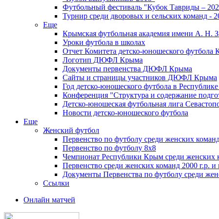
Футбольный фестиваль "Кубок Тавриды – 202
Турнир среди дворовых и сельских команд - 2
Еще
Крымская футбольная академия имени А. Н. З
Уроки футбола в школах
Отчет Комитета детско-юношеского футбола 
Логотип ДЮФЛ Крыма
Документы первенства ДЮФЛ Крыма
Сайты и страницы участников ДЮФЛ Крыма
Год детско-юношеского футбола в Республик
Конференция "Структура и содержание подгот
Детско-юношеская футбольная лига Севастоп
Новости детско-юношеского футбола
Еще
Женский футбол
Первенство по футболу среди женских команд
Первенство по футболу 8х8
Чемпионат Республики Крым среди женских 
Первенство среди женских команд 2000 г.р. и
Документы Первенства по футболу среди жен
Ссылки
Онлайн матчей