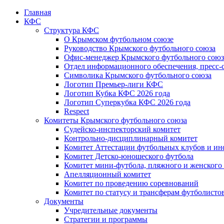
Главная
КФС
Структура КФС
О Крымском футбольном союзе
Руководство Крымского футбольного союза
Офис-менеджер Крымского футбольного союз
Отдел информационного обеспечения, пресс-
Символика Крымского футбольного союза
Логотип Премьер-лиги КФС
Логотип Кубка КФС 2026 года
Логотип Суперкубка КФС 2026 года
Respect
Комитеты Крымского футбольного союза
Судейско-инспекторский комитет
Контрольно-дисциплинарный комитет
Комитет Аттестации футбольных клубов и и
Комитет Детско-юношеского футбола
Комитет мини-футбола, пляжного и женского
Апелляционный комитет
Комитет по проведению соревнований
Комитет по статусу и трансферам футболисто
Документы
Учредительные документы
Стратегии и программы