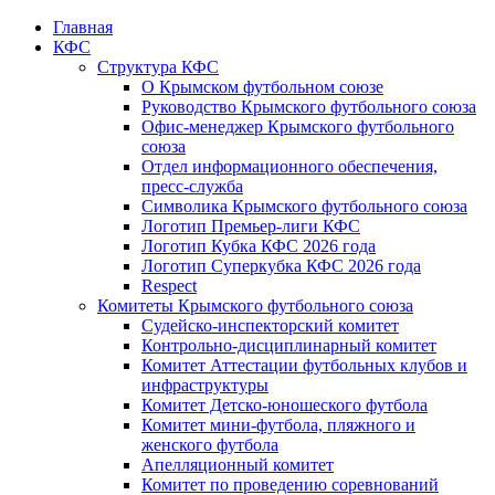
Главная
КФС
Структура КФС
О Крымском футбольном союзе
Руководство Крымского футбольного союза
Офис-менеджер Крымского футбольного
союза
Отдел информационного обеспечения,
пресс-служба
Символика Крымского футбольного союза
Логотип Премьер-лиги КФС
Логотип Кубка КФС 2026 года
Логотип Суперкубка КФС 2026 года
Respect
Комитеты Крымского футбольного союза
Судейско-инспекторский комитет
Контрольно-дисциплинарный комитет
Комитет Аттестации футбольных клубов и
инфраструктуры
Комитет Детско-юношеского футбола
Комитет мини-футбола, пляжного и
женского футбола
Апелляционный комитет
Комитет по проведению соревнований