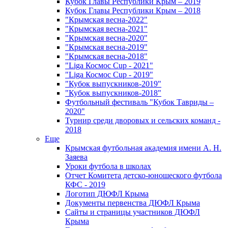
Кубок Главы Республики Крым – 2019
Кубок Главы Республики Крым – 2018
"Крымская весна-2022"
"Крымская весна-2021"
"Крымская весна-2020"
"Крымская весна-2019"
"Крымская весна-2018"
"Liga Космос Cup - 2021"
"Liga Космос Cup - 2019"
"Кубок выпускников-2019"
"Кубок выпускников-2018"
Футбольный фестиваль "Кубок Тавриды –
2020"
Турнир среди дворовых и сельских команд -
2018
Еще
Крымская футбольная академия имени А. Н.
Заяева
Уроки футбола в школах
Отчет Комитета детско-юношеского футбола
КФС - 2019
Логотип ДЮФЛ Крыма
Документы первенства ДЮФЛ Крыма
Сайты и страницы участников ДЮФЛ
Крыма