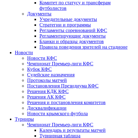
Комитет по статусу и трансферам
футболистов
Документы
Учредительные документы
Стратегии и программы
Регламенты соревнований КФС
Регламентирующие документы
Бланки и образцы документов
Правила поведения зрителей на стадионе
Новости
Новости КФС
Чемпионат Премьер-лиги КФС
Кубок КФС
Судейские назначения
Протоколы матчей
Постановления Президиума КФС
Решения КДК КФС
Решения АК КФС
Решения и постановления комитетов
Дисквалификации
Новости крымского футбола
Турниры
Чемпионат Премьер-лиги КФС
Календарь и результаты матчей
Турнирная таблица