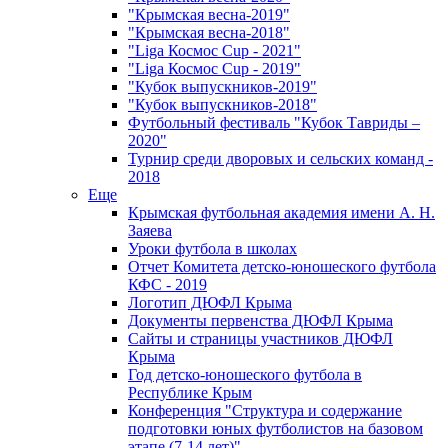
"Крымская весна-2019"
"Крымская весна-2018"
"Liga Космос Cup - 2021"
"Liga Космос Cup - 2019"
"Кубок выпускников-2019"
"Кубок выпускников-2018"
Футбольный фестиваль "Кубок Тавриды –
2020"
Турнир среди дворовых и сельских команд -
2018
Еще
Крымская футбольная академия имени А. Н.
Заяева
Уроки футбола в школах
Отчет Комитета детско-юношеского футбола
КФС - 2019
Логотип ДЮФЛ Крыма
Документы первенства ДЮФЛ Крыма
Сайты и страницы участников ДЮФЛ
Крыма
Год детско-юношеского футбола в
Республике Крым
Конференция "Структура и содержание
подготовки юных футболистов на базовом
этапе (7-14 лет)"