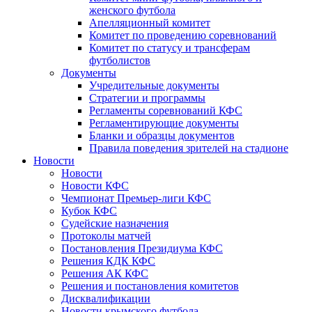
женского футбола
Апелляционный комитет
Комитет по проведению соревнований
Комитет по статусу и трансферам
футболистов
Документы
Учредительные документы
Стратегии и программы
Регламенты соревнований КФС
Регламентирующие документы
Бланки и образцы документов
Правила поведения зрителей на стадионе
Новости
Новости
Новости КФС
Чемпионат Премьер-лиги КФС
Кубок КФС
Судейские назначения
Протоколы матчей
Постановления Президиума КФС
Решения КДК КФС
Решения АК КФС
Решения и постановления комитетов
Дисквалификации
Новости крымского футбола