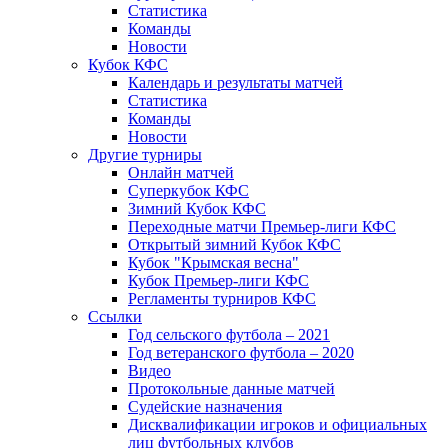
Статистика
Команды
Новости
Кубок КФС
Календарь и результаты матчей
Статистика
Команды
Новости
Другие турниры
Онлайн матчей
Суперкубок КФС
Зимний Кубок КФС
Переходные матчи Премьер-лиги КФС
Открытый зимний Кубок КФС
Кубок "Крымская весна"
Кубок Премьер-лиги КФС
Регламенты турниров КФС
Ссылки
Год сельского футбола – 2021
Год ветеранского футбола – 2020
Видео
Протокольные данные матчей
Судейские назначения
Дисквалификации игроков и официальных
лиц футбольных клубов