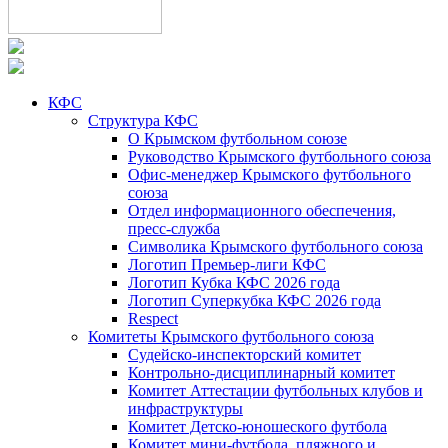
КФС
Структура КФС
О Крымском футбольном союзе
Руководство Крымского футбольного союза
Офис-менеджер Крымского футбольного
союза
Отдел информационного обеспечения,
пресс-служба
Символика Крымского футбольного союза
Логотип Премьер-лиги КФС
Логотип Кубка КФС 2026 года
Логотип Суперкубка КФС 2026 года
Respect
Комитеты Крымского футбольного союза
Судейско-инспекторский комитет
Контрольно-дисциплинарный комитет
Комитет Аттестации футбольных клубов и
инфраструктуры
Комитет Детско-юношеского футбола
Комитет мини-футбола, пляжного и