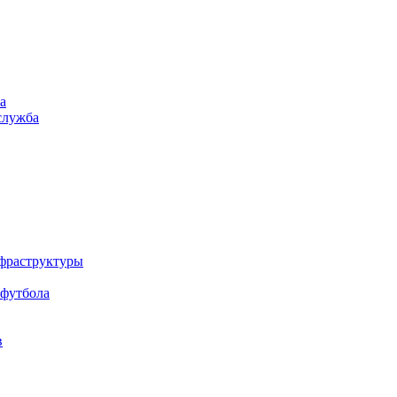
а
служба
нфраструктуры
 футбола
в