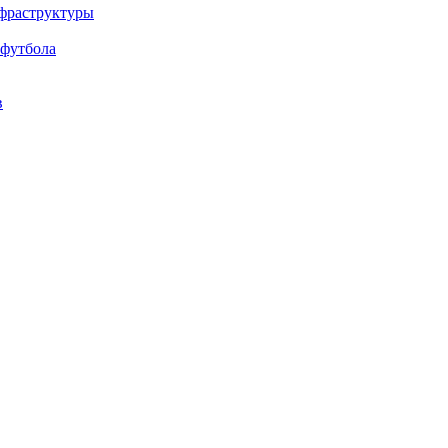
нфраструктуры
 футбола
в