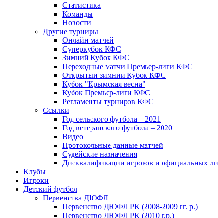
Статистика
Команды
Новости
Другие турниры
Онлайн матчей
Суперкубок КФС
Зимний Кубок КФС
Переходные матчи Премьер-лиги КФС
Открытый зимний Кубок КФС
Кубок "Крымская весна"
Кубок Премьер-лиги КФС
Регламенты турниров КФС
Ссылки
Год сельского футбола – 2021
Год ветеранского футбола – 2020
Видео
Протокольные данные матчей
Судейские назначения
Дисквалификации игроков и официальных ли
Клубы
Игроки
Детский футбол
Первенства ДЮФЛ
Первенство ДЮФЛ РК (2008-2009 гг. р.)
Первенство ДЮФЛ РК (2010 г.р.)