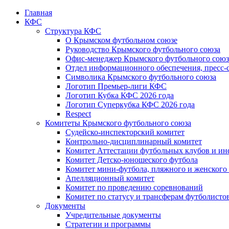
Главная
КФС
Структура КФС
О Крымском футбольном союзе
Руководство Крымского футбольного союза
Офис-менеджер Крымского футбольного союз
Отдел информационного обеспечения, пресс-
Символика Крымского футбольного союза
Логотип Премьер-лиги КФС
Логотип Кубка КФС 2026 года
Логотип Суперкубка КФС 2026 года
Respect
Комитеты Крымского футбольного союза
Судейско-инспекторский комитет
Контрольно-дисциплинарный комитет
Комитет Аттестации футбольных клубов и и
Комитет Детско-юношеского футбола
Комитет мини-футбола, пляжного и женского
Апелляционный комитет
Комитет по проведению соревнований
Комитет по статусу и трансферам футболисто
Документы
Учредительные документы
Стратегии и программы