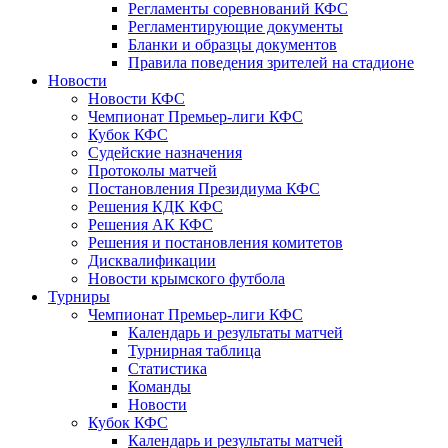
Регламенты соревнований КФС
Регламентирующие документы
Бланки и образцы документов
Правила поведения зрителей на стадионе
Новости
Новости КФС
Чемпионат Премьер-лиги КФС
Кубок КФС
Судейские назначения
Протоколы матчей
Постановления Президиума КФС
Решения КДК КФС
Решения АК КФС
Решения и постановления комитетов
Дисквалификации
Новости крымского футбола
Турниры
Чемпионат Премьер-лиги КФС
Календарь и результаты матчей
Турнирная таблица
Статистика
Команды
Новости
Кубок КФС
Календарь и результаты матчей