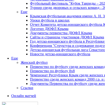
Футбольный фестиваль "Кубок Тавриды – 202
Турнир среди дворовых и сельских команд - 2
Еще
Крымская футбольная академия имени А. Н. З
Уроки футбола в школах
Отчет Комитета детско-юношеского футбола 
Логотип ДЮФЛ Крыма
Документы первенства ДЮФЛ Крыма
Сайты и страницы участников ДЮФЛ Крыма
Год детско-юношеского футбола в Республик
Конференция "Структура и содержание подгот
Детско-юношеская футбольная лига Севастоп
Новости детско-юношеского футбола
Еще
Женский футбол
Первенство по футболу среди женских команд
Первенство по футболу 8х8
Чемпионат Республики Крым среди женских 
Первенство среди женских команд 2000 г.р. и
Документы Первенства по футболу среди жен
Ссылки
Онлайн матчей