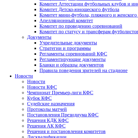
Комитет Аттестации футбольных клубов и и
Комитет Детско-юношеского футбола
Комитет мини-футбола, пляжного и женского
Апелляционный комитет
Комитет по проведению соревнований
Комитет по статусу и трансферам футболисто
Документы
Учредительные документы
Стратегии и программы
Регламенты соревнований КФС
Регламентирующие документы
Бланки и образцы документов
Правила поведения зрителей на стадионе
Новости
Новости
Новости КФС
Чемпионат Премьер-лиги КФС
Кубок КФС
Судейские назначения
Протоколы матчей
Постановления Президиума КФС
Решения КДК КФС
Решения АК КФС
Решения и постановления комитетов
Дисквалификации