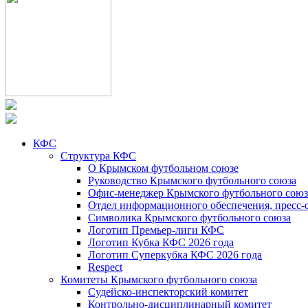
КФС
Структура КФС
О Крымском футбольном союзе
Руководство Крымского футбольного союза
Офис-менеджер Крымского футбольного союз
Отдел информационного обеспечения, пресс-
Символика Крымского футбольного союза
Логотип Премьер-лиги КФС
Логотип Кубка КФС 2026 года
Логотип Суперкубка КФС 2026 года
Respect
Комитеты Крымского футбольного союза
Судейско-инспекторский комитет
Контрольно-дисциплинарный комитет