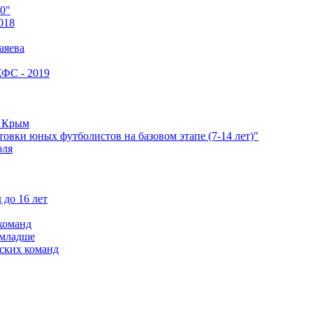
0"
018
аяева
КФС - 2019
е Крым
овки юных футболистов на базовом этапе (7-14 лет)"
оля
 до 16 лет
команд
 младше
ских команд