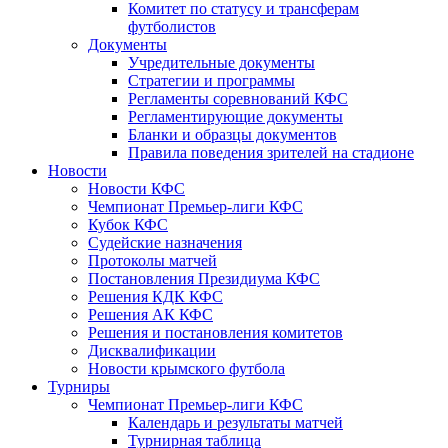
Комитет по статусу и трансферам
футболистов
Документы
Учредительные документы
Стратегии и программы
Регламенты соревнований КФС
Регламентирующие документы
Бланки и образцы документов
Правила поведения зрителей на стадионе
Новости
Новости КФС
Чемпионат Премьер-лиги КФС
Кубок КФС
Судейские назначения
Протоколы матчей
Постановления Президиума КФС
Решения КДК КФС
Решения АК КФС
Решения и постановления комитетов
Дисквалификации
Новости крымского футбола
Турниры
Чемпионат Премьер-лиги КФС
Календарь и результаты матчей
Турнирная таблица