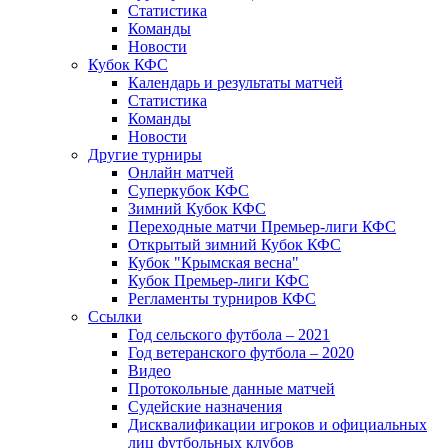
Статистика
Команды
Новости
Кубок КФС
Календарь и результаты матчей
Статистика
Команды
Новости
Другие турниры
Онлайн матчей
Суперкубок КФС
Зимний Кубок КФС
Переходные матчи Премьер-лиги КФС
Открытый зимний Кубок КФС
Кубок "Крымская весна"
Кубок Премьер-лиги КФС
Регламенты турниров КФС
Ссылки
Год сельского футбола – 2021
Год ветеранского футбола – 2020
Видео
Протокольные данные матчей
Судейские назначения
Дисквалификации игроков и официальных
лиц футбольных клубов