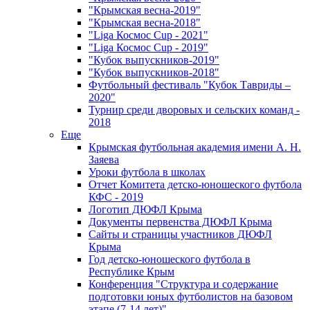
"Крымская весна-2019"
"Крымская весна-2018"
"Liga Космос Cup - 2021"
"Liga Космос Cup - 2019"
"Кубок выпускников-2019"
"Кубок выпускников-2018"
Футбольный фестиваль "Кубок Тавриды –
2020"
Турнир среди дворовых и сельских команд -
2018
Еще
Крымская футбольная академия имени А. Н.
Заяева
Уроки футбола в школах
Отчет Комитета детско-юношеского футбола
КФС - 2019
Логотип ДЮФЛ Крыма
Документы первенства ДЮФЛ Крыма
Сайты и страницы участников ДЮФЛ
Крыма
Год детско-юношеского футбола в
Республике Крым
Конференция "Структура и содержание
подготовки юных футболистов на базовом
этапе (7-14 лет)"