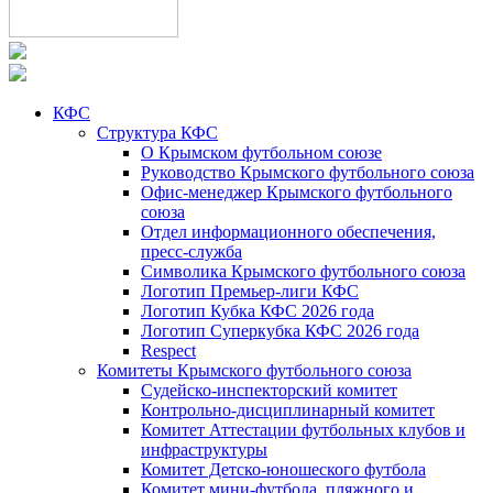
КФС
Структура КФС
О Крымском футбольном союзе
Руководство Крымского футбольного союза
Офис-менеджер Крымского футбольного
союза
Отдел информационного обеспечения,
пресс-служба
Символика Крымского футбольного союза
Логотип Премьер-лиги КФС
Логотип Кубка КФС 2026 года
Логотип Суперкубка КФС 2026 года
Respect
Комитеты Крымского футбольного союза
Судейско-инспекторский комитет
Контрольно-дисциплинарный комитет
Комитет Аттестации футбольных клубов и
инфраструктуры
Комитет Детско-юношеского футбола
Комитет мини-футбола, пляжного и