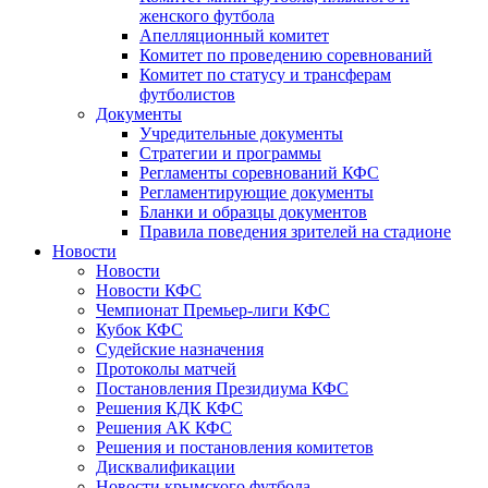
женского футбола
Апелляционный комитет
Комитет по проведению соревнований
Комитет по статусу и трансферам
футболистов
Документы
Учредительные документы
Стратегии и программы
Регламенты соревнований КФС
Регламентирующие документы
Бланки и образцы документов
Правила поведения зрителей на стадионе
Новости
Новости
Новости КФС
Чемпионат Премьер-лиги КФС
Кубок КФС
Судейские назначения
Протоколы матчей
Постановления Президиума КФС
Решения КДК КФС
Решения АК КФС
Решения и постановления комитетов
Дисквалификации
Новости крымского футбола