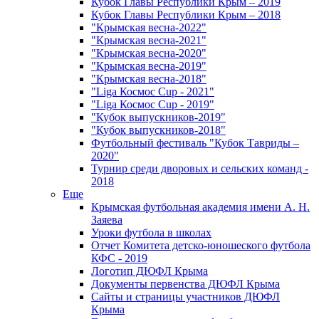
Кубок Главы Республики Крым – 2019
Кубок Главы Республики Крым – 2018
"Крымская весна-2022"
"Крымская весна-2021"
"Крымская весна-2020"
"Крымская весна-2019"
"Крымская весна-2018"
"Liga Космос Cup - 2021"
"Liga Космос Cup - 2019"
"Кубок выпускников-2019"
"Кубок выпускников-2018"
Футбольный фестиваль "Кубок Тавриды –
2020"
Турнир среди дворовых и сельских команд -
2018
Еще
Крымская футбольная академия имени А. Н.
Заяева
Уроки футбола в школах
Отчет Комитета детско-юношеского футбола
КФС - 2019
Логотип ДЮФЛ Крыма
Документы первенства ДЮФЛ Крыма
Сайты и страницы участников ДЮФЛ
Крыма