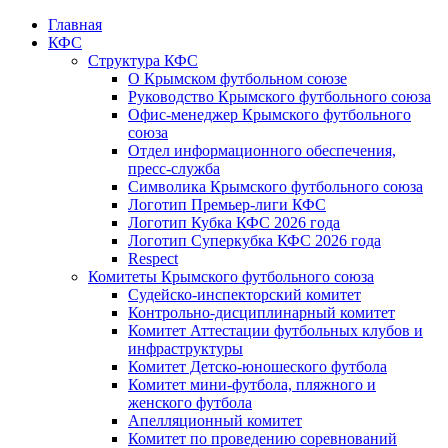
Главная
КФС
Структура КФС
О Крымском футбольном союзе
Руководство Крымского футбольного союза
Офис-менеджер Крымского футбольного
союза
Отдел информационного обеспечения,
пресс-служба
Символика Крымского футбольного союза
Логотип Премьер-лиги КФС
Логотип Кубка КФС 2026 года
Логотип Суперкубка КФС 2026 года
Respect
Комитеты Крымского футбольного союза
Судейско-инспекторский комитет
Контрольно-дисциплинарный комитет
Комитет Аттестации футбольных клубов и
инфраструктуры
Комитет Детско-юношеского футбола
Комитет мини-футбола, пляжного и
женского футбола
Апелляционный комитет
Комитет по проведению соревнований