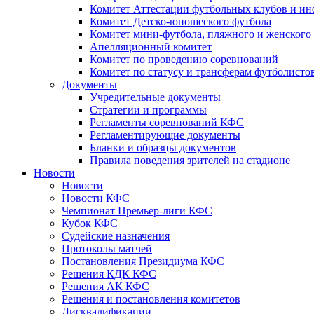
Комитет Аттестации футбольных клубов и и
Комитет Детско-юношеского футбола
Комитет мини-футбола, пляжного и женского
Апелляционный комитет
Комитет по проведению соревнований
Комитет по статусу и трансферам футболисто
Документы
Учредительные документы
Стратегии и программы
Регламенты соревнований КФС
Регламентирующие документы
Бланки и образцы документов
Правила поведения зрителей на стадионе
Новости
Новости
Новости КФС
Чемпионат Премьер-лиги КФС
Кубок КФС
Судейские назначения
Протоколы матчей
Постановления Президиума КФС
Решения КДК КФС
Решения АК КФС
Решения и постановления комитетов
Дисквалификации