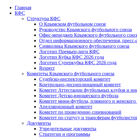
Главная
КФС
Структура КФС
О Крымском футбольном союзе
Руководство Крымского футбольного союза
Офис-менеджер Крымского футбольного союз
Отдел информационного обеспечения, пресс-
Символика Крымского футбольного союза
Логотип Премьер-лиги КФС
Логотип Кубка КФС 2026 года
Логотип Суперкубка КФС 2026 года
Respect
Комитеты Крымского футбольного союза
Судейско-инспекторский комитет
Контрольно-дисциплинарный комитет
Комитет Аттестации футбольных клубов и и
Комитет Детско-юношеского футбола
Комитет мини-футбола, пляжного и женского
Апелляционный комитет
Комитет по проведению соревнований
Комитет по статусу и трансферам футболисто
Документы
Учредительные документы
Стратегии и программы