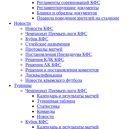
Регламенты соревнований КФС
Регламентирующие документы
Бланки и образцы документов
Правила поведения зрителей на стадионе
Новости
Новости КФС
Чемпионат Премьер-лиги КФС
Кубок КФС
Судейские назначения
Протоколы матчей
Постановления Президиума КФС
Решения КДК КФС
Решения АК КФС
Решения и постановления комитетов
Дисквалификации
Новости крымского футбола
Турниры
Чемпионат Премьер-лиги КФС
Календарь и результаты матчей
Турнирная таблица
Статистика
Команды
Новости
Кубок КФС
Календарь и результаты матчей