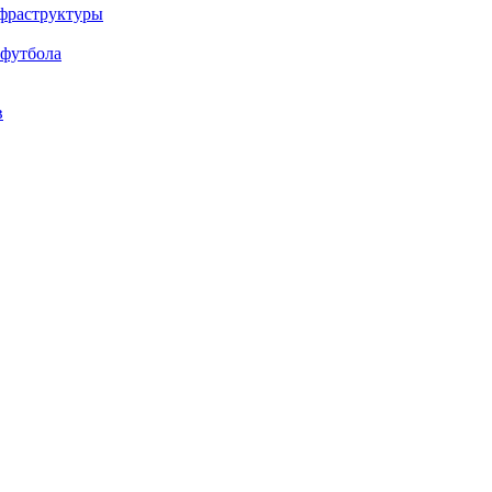
нфраструктуры
 футбола
в