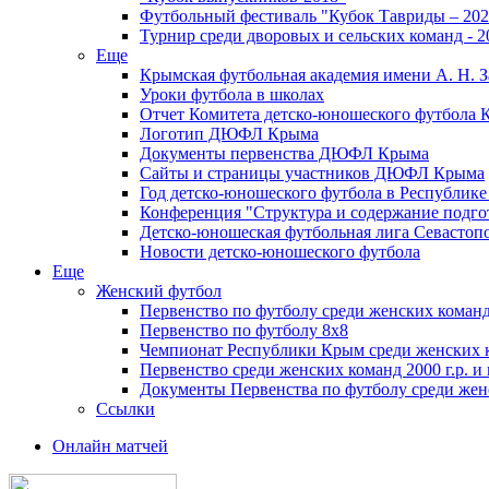
Футбольный фестиваль "Кубок Тавриды – 202
Турнир среди дворовых и сельских команд - 2
Еще
Крымская футбольная академия имени А. Н. З
Уроки футбола в школах
Отчет Комитета детско-юношеского футбола 
Логотип ДЮФЛ Крыма
Документы первенства ДЮФЛ Крыма
Сайты и страницы участников ДЮФЛ Крыма
Год детско-юношеского футбола в Республик
Конференция "Структура и содержание подгот
Детско-юношеская футбольная лига Севастоп
Новости детско-юношеского футбола
Еще
Женский футбол
Первенство по футболу среди женских команд
Первенство по футболу 8х8
Чемпионат Республики Крым среди женских 
Первенство среди женских команд 2000 г.р. и
Документы Первенства по футболу среди жен
Ссылки
Онлайн матчей