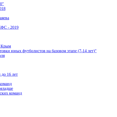
0"
018
аяева
КФС - 2019
е Крым
овки юных футболистов на базовом этапе (7-14 лет)"
оля
 до 16 лет
команд
 младше
ских команд