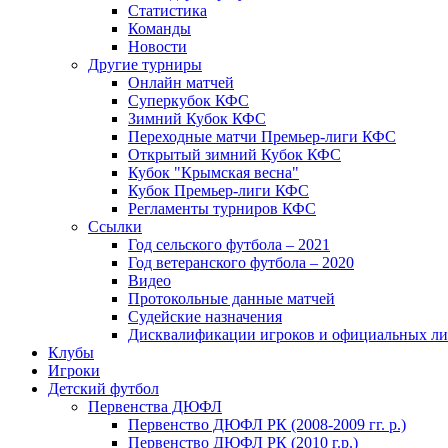
Статистика
Команды
Новости
Другие турниры
Онлайн матчей
Суперкубок КФС
Зимний Кубок КФС
Переходные матчи Премьер-лиги КФС
Открытый зимний Кубок КФС
Кубок "Крымская весна"
Кубок Премьер-лиги КФС
Регламенты турниров КФС
Ссылки
Год сельского футбола – 2021
Год ветеранского футбола – 2020
Видео
Протокольные данные матчей
Судейские назначения
Дисквалификации игроков и официальных ли
Клубы
Игроки
Детский футбол
Первенства ДЮФЛ
Первенство ДЮФЛ РК (2008-2009 гг. р.)
Первенство ДЮФЛ РК (2010 г.р.)