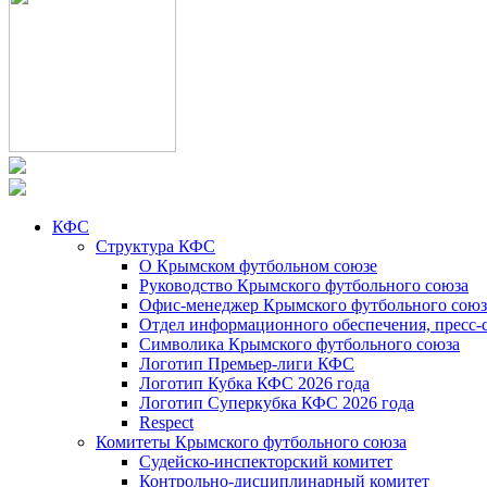
КФС
Структура КФС
О Крымском футбольном союзе
Руководство Крымского футбольного союза
Офис-менеджер Крымского футбольного союз
Отдел информационного обеспечения, пресс-
Символика Крымского футбольного союза
Логотип Премьер-лиги КФС
Логотип Кубка КФС 2026 года
Логотип Суперкубка КФС 2026 года
Respect
Комитеты Крымского футбольного союза
Судейско-инспекторский комитет
Контрольно-дисциплинарный комитет