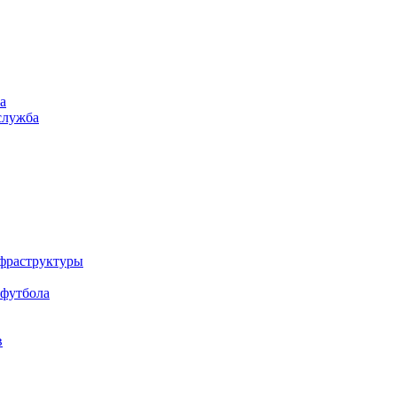
а
служба
нфраструктуры
 футбола
в