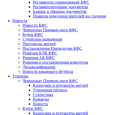
Регламенты соревнований КФС
Регламентирующие документы
Бланки и образцы документов
Правила поведения зрителей на стадионе
Новости
Новости КФС
Чемпионат Премьер-лиги КФС
Кубок КФС
Судейские назначения
Протоколы матчей
Постановления Президиума КФС
Решения КДК КФС
Решения АК КФС
Решения и постановления комитетов
Дисквалификации
Новости крымского футбола
Турниры
Чемпионат Премьер-лиги КФС
Календарь и результаты матчей
Турнирная таблица
Статистика
Команды
Новости
Кубок КФС
Календарь и результаты матчей