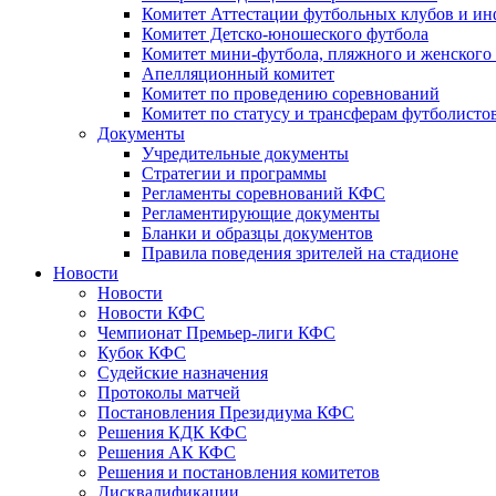
Комитет Аттестации футбольных клубов и и
Комитет Детско-юношеского футбола
Комитет мини-футбола, пляжного и женского
Апелляционный комитет
Комитет по проведению соревнований
Комитет по статусу и трансферам футболисто
Документы
Учредительные документы
Стратегии и программы
Регламенты соревнований КФС
Регламентирующие документы
Бланки и образцы документов
Правила поведения зрителей на стадионе
Новости
Новости
Новости КФС
Чемпионат Премьер-лиги КФС
Кубок КФС
Судейские назначения
Протоколы матчей
Постановления Президиума КФС
Решения КДК КФС
Решения АК КФС
Решения и постановления комитетов
Дисквалификации