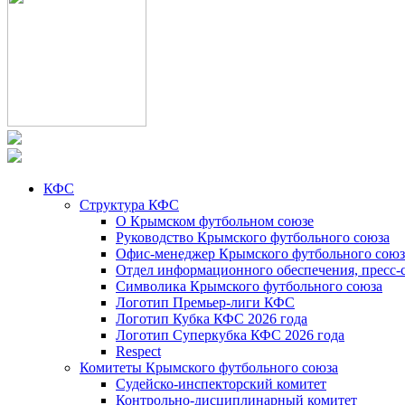
КФС
Структура КФС
О Крымском футбольном союзе
Руководство Крымского футбольного союза
Офис-менеджер Крымского футбольного союз
Отдел информационного обеспечения, пресс-
Символика Крымского футбольного союза
Логотип Премьер-лиги КФС
Логотип Кубка КФС 2026 года
Логотип Суперкубка КФС 2026 года
Respect
Комитеты Крымского футбольного союза
Судейско-инспекторский комитет
Контрольно-дисциплинарный комитет