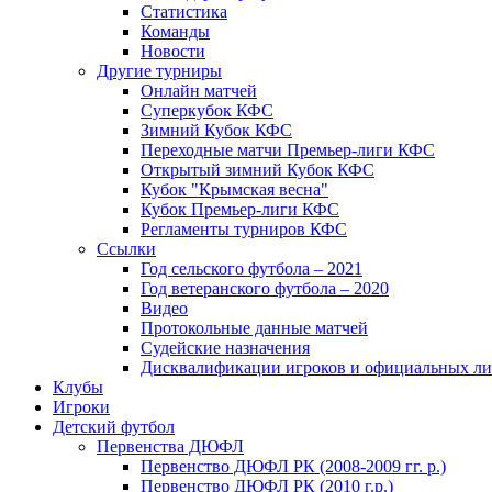
Статистика
Команды
Новости
Другие турниры
Онлайн матчей
Суперкубок КФС
Зимний Кубок КФС
Переходные матчи Премьер-лиги КФС
Открытый зимний Кубок КФС
Кубок "Крымская весна"
Кубок Премьер-лиги КФС
Регламенты турниров КФС
Ссылки
Год сельского футбола – 2021
Год ветеранского футбола – 2020
Видео
Протокольные данные матчей
Судейские назначения
Дисквалификации игроков и официальных ли
Клубы
Игроки
Детский футбол
Первенства ДЮФЛ
Первенство ДЮФЛ РК (2008-2009 гг. р.)
Первенство ДЮФЛ РК (2010 г.р.)