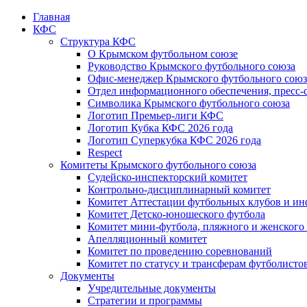
Главная
КФС
Структура КФС
О Крымском футбольном союзе
Руководство Крымского футбольного союза
Офис-менеджер Крымского футбольного союз
Отдел информационного обеспечения, пресс-
Символика Крымского футбольного союза
Логотип Премьер-лиги КФС
Логотип Кубка КФС 2026 года
Логотип Суперкубка КФС 2026 года
Respect
Комитеты Крымского футбольного союза
Судейско-инспекторский комитет
Контрольно-дисциплинарный комитет
Комитет Аттестации футбольных клубов и и
Комитет Детско-юношеского футбола
Комитет мини-футбола, пляжного и женского
Апелляционный комитет
Комитет по проведению соревнований
Комитет по статусу и трансферам футболисто
Документы
Учредительные документы
Стратегии и программы