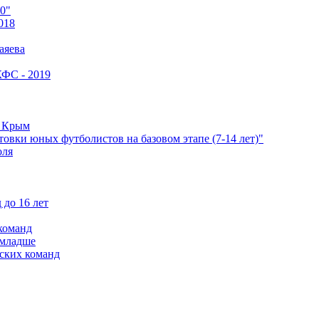
0"
018
аяева
КФС - 2019
е Крым
овки юных футболистов на базовом этапе (7-14 лет)"
оля
 до 16 лет
команд
 младше
ских команд