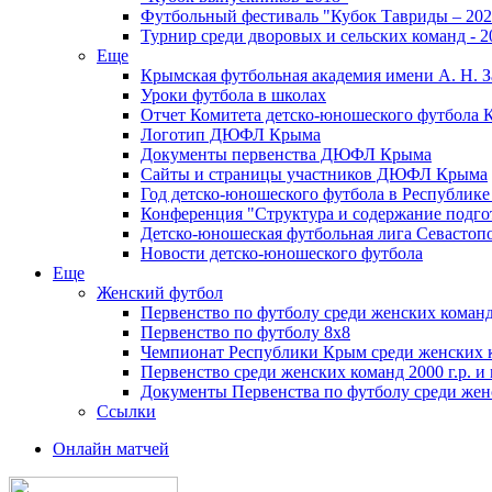
Футбольный фестиваль "Кубок Тавриды – 202
Турнир среди дворовых и сельских команд - 2
Еще
Крымская футбольная академия имени А. Н. З
Уроки футбола в школах
Отчет Комитета детско-юношеского футбола 
Логотип ДЮФЛ Крыма
Документы первенства ДЮФЛ Крыма
Сайты и страницы участников ДЮФЛ Крыма
Год детско-юношеского футбола в Республик
Конференция "Структура и содержание подгот
Детско-юношеская футбольная лига Севастоп
Новости детско-юношеского футбола
Еще
Женский футбол
Первенство по футболу среди женских команд
Первенство по футболу 8х8
Чемпионат Республики Крым среди женских 
Первенство среди женских команд 2000 г.р. и
Документы Первенства по футболу среди жен
Ссылки
Онлайн матчей