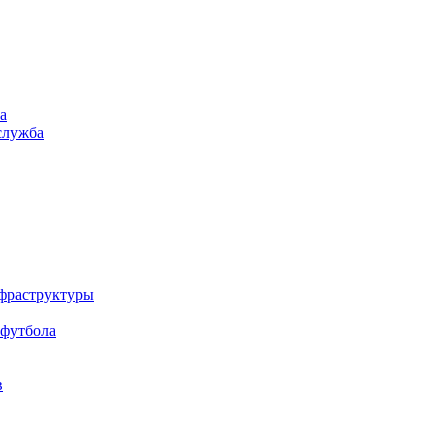
а
служба
нфраструктуры
 футбола
в