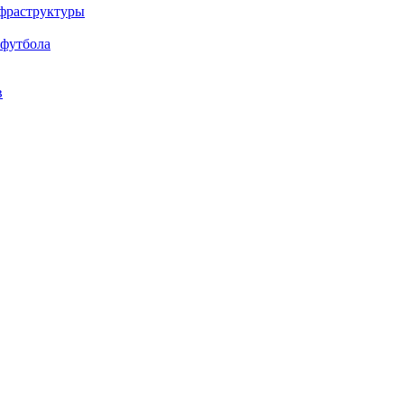
нфраструктуры
 футбола
в