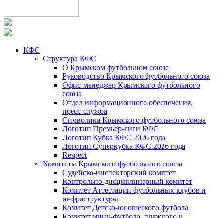
КФС
Структура КФС
О Крымском футбольном союзе
Руководство Крымского футбольного союза
Офис-менеджер Крымского футбольного
союза
Отдел информационного обеспечения,
пресс-служба
Символика Крымского футбольного союза
Логотип Премьер-лиги КФС
Логотип Кубка КФС 2026 года
Логотип Суперкубка КФС 2026 года
Respect
Комитеты Крымского футбольного союза
Судейско-инспекторский комитет
Контрольно-дисциплинарный комитет
Комитет Аттестации футбольных клубов и
инфраструктуры
Комитет Детско-юношеского футбола
Комитет мини-футбола, пляжного и