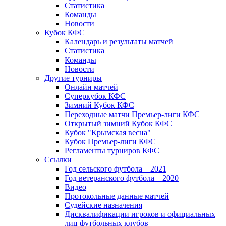
Статистика
Команды
Новости
Кубок КФС
Календарь и результаты матчей
Статистика
Команды
Новости
Другие турниры
Онлайн матчей
Суперкубок КФС
Зимний Кубок КФС
Переходные матчи Премьер-лиги КФС
Открытый зимний Кубок КФС
Кубок "Крымская весна"
Кубок Премьер-лиги КФС
Регламенты турниров КФС
Ссылки
Год сельского футбола – 2021
Год ветеранского футбола – 2020
Видео
Протокольные данные матчей
Судейские назначения
Дисквалификации игроков и официальных
лиц футбольных клубов