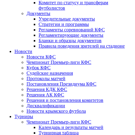
Комитет по статусу и трансферам
футболистов
Документы
Учредительные документы
Стратегии и программы
Регламенты соревнований КФС
Регламентирующие документы
Бланки и образцы документов
Правила поведения зрителей на стадионе
Новости
Новости КФС
Чемпионат Премьер-лиги КФС
Кубок КФС
Судейские назначения
Протоколы матчей
Постановления Президиума КФС
Решения КДК КФС
Решения АК КФС
Решения и постановления комитетов
Дисквалификации
Новости крымского футбола
Турниры
Чемпионат Премьер-лиги КФС
Календарь и результаты матчей
Турнирная таблица