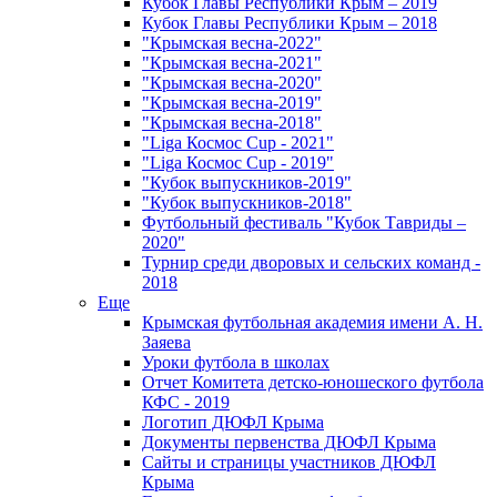
Кубок Главы Республики Крым – 2019
Кубок Главы Республики Крым – 2018
"Крымская весна-2022"
"Крымская весна-2021"
"Крымская весна-2020"
"Крымская весна-2019"
"Крымская весна-2018"
"Liga Космос Cup - 2021"
"Liga Космос Cup - 2019"
"Кубок выпускников-2019"
"Кубок выпускников-2018"
Футбольный фестиваль "Кубок Тавриды –
2020"
Турнир среди дворовых и сельских команд -
2018
Еще
Крымская футбольная академия имени А. Н.
Заяева
Уроки футбола в школах
Отчет Комитета детско-юношеского футбола
КФС - 2019
Логотип ДЮФЛ Крыма
Документы первенства ДЮФЛ Крыма
Сайты и страницы участников ДЮФЛ
Крыма