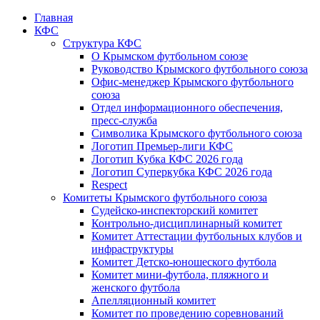
Главная
КФС
Структура КФС
О Крымском футбольном союзе
Руководство Крымского футбольного союза
Офис-менеджер Крымского футбольного
союза
Отдел информационного обеспечения,
пресс-служба
Символика Крымского футбольного союза
Логотип Премьер-лиги КФС
Логотип Кубка КФС 2026 года
Логотип Суперкубка КФС 2026 года
Respect
Комитеты Крымского футбольного союза
Судейско-инспекторский комитет
Контрольно-дисциплинарный комитет
Комитет Аттестации футбольных клубов и
инфраструктуры
Комитет Детско-юношеского футбола
Комитет мини-футбола, пляжного и
женского футбола
Апелляционный комитет
Комитет по проведению соревнований