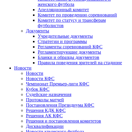
женского футбола
Апелляционный комитет
Комитет по проведению соревнований
Комитет по статусу и трансферам
футболистов
Документы
Учредительные документы
Стратегии и программы
Регламенты соревнований КФС
Регламентирующие документы
Бланки и образцы документов
Правила поведения зрителей на стадионе
Новости
Новости
Новости КФС
Чемпионат Премьер-лиги КФС
Кубок КФС
Судейские назначения
Протоколы матчей
Постановления Президиума КФС
Решения КДК КФС
Решения АК КФС
Решения и постановления комитетов
Дисквалификации
Новости крымского футбола