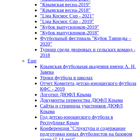
"Крымская весна-2019"
"Крымская весна-2018"
"Liga Космос Cup - 2021"
"Liga Космос Cup - 2019"
"Кубок выпускников-2019"
"Кубок выпускников-2018"
Футбольный фестиваль "Кубок Тавриды –
2020"
Турнир среди дворовых и сельских команд -
2018
Еще
Крымская футбольная академия имени А. Н.
Заяева
Уроки футбола в школах
Отчет Комитета детско-юношеского футбола
КФС - 2019
Логотип ДЮФЛ Крыма
Документы первенства ДЮФЛ Крыма
Сайты и страницы участников ДЮФЛ
Крыма
Год детско-юношеского футбола в
Республике Крым
Конференция "Структура и содержание
подготовки юных футболистов на базовом
этапе (7-14 лет)"