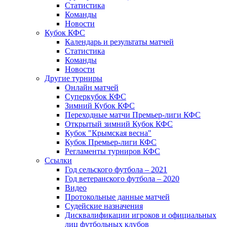
Статистика
Команды
Новости
Кубок КФС
Календарь и результаты матчей
Статистика
Команды
Новости
Другие турниры
Онлайн матчей
Суперкубок КФС
Зимний Кубок КФС
Переходные матчи Премьер-лиги КФС
Открытый зимний Кубок КФС
Кубок "Крымская весна"
Кубок Премьер-лиги КФС
Регламенты турниров КФС
Ссылки
Год сельского футбола – 2021
Год ветеранского футбола – 2020
Видео
Протокольные данные матчей
Судейские назначения
Дисквалификации игроков и официальных
лиц футбольных клубов