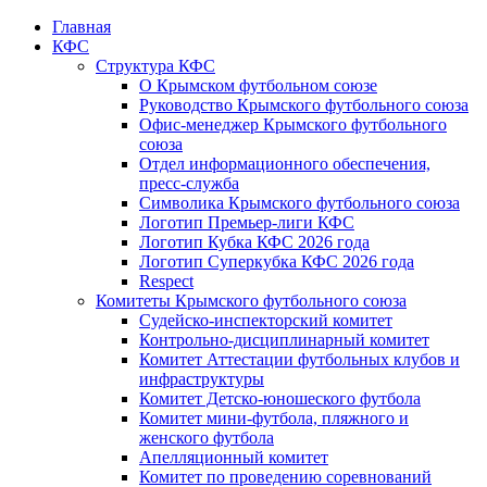
Главная
КФС
Структура КФС
О Крымском футбольном союзе
Руководство Крымского футбольного союза
Офис-менеджер Крымского футбольного
союза
Отдел информационного обеспечения,
пресс-служба
Символика Крымского футбольного союза
Логотип Премьер-лиги КФС
Логотип Кубка КФС 2026 года
Логотип Суперкубка КФС 2026 года
Respect
Комитеты Крымского футбольного союза
Судейско-инспекторский комитет
Контрольно-дисциплинарный комитет
Комитет Аттестации футбольных клубов и
инфраструктуры
Комитет Детско-юношеского футбола
Комитет мини-футбола, пляжного и
женского футбола
Апелляционный комитет
Комитет по проведению соревнований