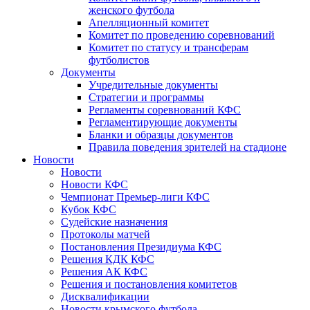
женского футбола
Апелляционный комитет
Комитет по проведению соревнований
Комитет по статусу и трансферам
футболистов
Документы
Учредительные документы
Стратегии и программы
Регламенты соревнований КФС
Регламентирующие документы
Бланки и образцы документов
Правила поведения зрителей на стадионе
Новости
Новости
Новости КФС
Чемпионат Премьер-лиги КФС
Кубок КФС
Судейские назначения
Протоколы матчей
Постановления Президиума КФС
Решения КДК КФС
Решения АК КФС
Решения и постановления комитетов
Дисквалификации
Новости крымского футбола