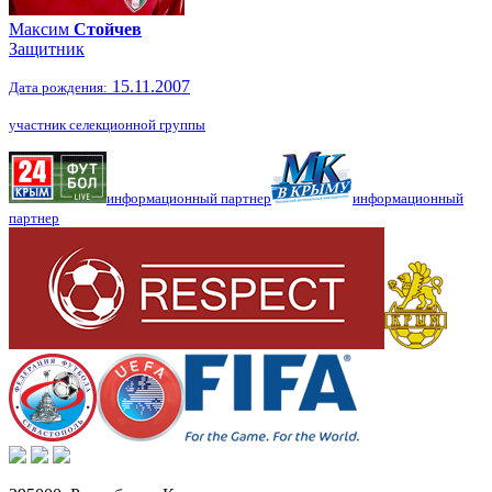
Максим
Стойчев
Защитник
15.11.2007
Дата рождения:
участник селекционной группы
информационный партнер
информационный
партнер