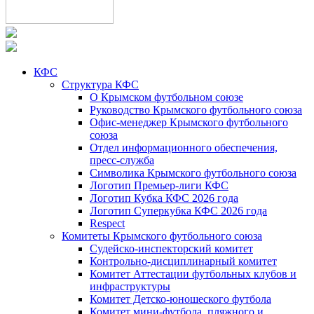
КФС
Структура КФС
О Крымском футбольном союзе
Руководство Крымского футбольного союза
Офис-менеджер Крымского футбольного
союза
Отдел информационного обеспечения,
пресс-служба
Символика Крымского футбольного союза
Логотип Премьер-лиги КФС
Логотип Кубка КФС 2026 года
Логотип Суперкубка КФС 2026 года
Respect
Комитеты Крымского футбольного союза
Судейско-инспекторский комитет
Контрольно-дисциплинарный комитет
Комитет Аттестации футбольных клубов и
инфраструктуры
Комитет Детско-юношеского футбола
Комитет мини-футбола, пляжного и