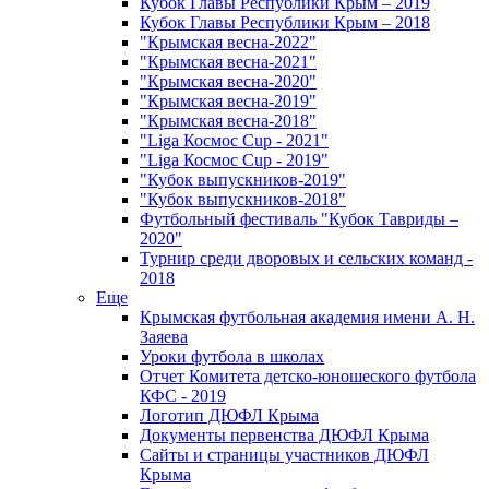
Кубок Главы Республики Крым – 2019
Кубок Главы Республики Крым – 2018
"Крымская весна-2022"
"Крымская весна-2021"
"Крымская весна-2020"
"Крымская весна-2019"
"Крымская весна-2018"
"Liga Космос Cup - 2021"
"Liga Космос Cup - 2019"
"Кубок выпускников-2019"
"Кубок выпускников-2018"
Футбольный фестиваль "Кубок Тавриды –
2020"
Турнир среди дворовых и сельских команд -
2018
Еще
Крымская футбольная академия имени А. Н.
Заяева
Уроки футбола в школах
Отчет Комитета детско-юношеского футбола
КФС - 2019
Логотип ДЮФЛ Крыма
Документы первенства ДЮФЛ Крыма
Сайты и страницы участников ДЮФЛ
Крыма