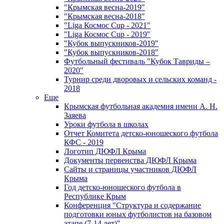
"Крымская весна-2019"
"Крымская весна-2018"
"Liga Космос Cup - 2021"
"Liga Космос Cup - 2019"
"Кубок выпускников-2019"
"Кубок выпускников-2018"
Футбольный фестиваль "Кубок Тавриды –
2020"
Турнир среди дворовых и сельских команд -
2018
Еще
Крымская футбольная академия имени А. Н.
Заяева
Уроки футбола в школах
Отчет Комитета детско-юношеского футбола
КФС - 2019
Логотип ДЮФЛ Крыма
Документы первенства ДЮФЛ Крыма
Сайты и страницы участников ДЮФЛ
Крыма
Год детско-юношеского футбола в
Республике Крым
Конференция "Структура и содержание
подготовки юных футболистов на базовом
этапе (7-14 лет)"