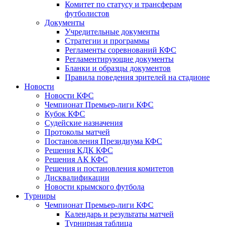
Комитет по статусу и трансферам
футболистов
Документы
Учредительные документы
Стратегии и программы
Регламенты соревнований КФС
Регламентирующие документы
Бланки и образцы документов
Правила поведения зрителей на стадионе
Новости
Новости КФС
Чемпионат Премьер-лиги КФС
Кубок КФС
Судейские назначения
Протоколы матчей
Постановления Президиума КФС
Решения КДК КФС
Решения АК КФС
Решения и постановления комитетов
Дисквалификации
Новости крымского футбола
Турниры
Чемпионат Премьер-лиги КФС
Календарь и результаты матчей
Турнирная таблица