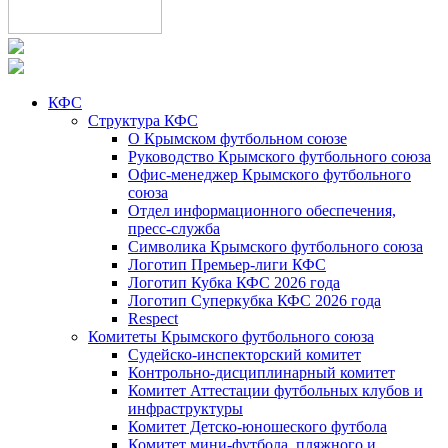
КФС
Структура КФС
О Крымском футбольном союзе
Руководство Крымского футбольного союза
Офис-менеджер Крымского футбольного
союза
Отдел информационного обеспечения,
пресс-служба
Символика Крымского футбольного союза
Логотип Премьер-лиги КФС
Логотип Кубка КФС 2026 года
Логотип Суперкубка КФС 2026 года
Respect
Комитеты Крымского футбольного союза
Судейско-инспекторский комитет
Контрольно-дисциплинарный комитет
Комитет Аттестации футбольных клубов и
инфраструктуры
Комитет Детско-юношеского футбола
Комитет мини-футбола, пляжного и