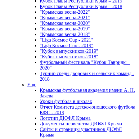
Кубок Главы Республики Крым – 2019
Кубок Главы Республики Крым – 2018
"Крымская весна-2022"
"Крымская весна-2021"
"Крымская весна-2020"
"Крымская весна-2019"
"Крымская весна-2018"
"Liga Космос Cup - 2021"
"Liga Космос Cup - 2019"
"Кубок выпускников-2019"
"Кубок выпускников-2018"
Футбольный фестиваль "Кубок Тавриды –
2020"
Турнир среди дворовых и сельских команд -
2018
Еще
Крымская футбольная академия имени А. Н.
Заяева
Уроки футбола в школах
Отчет Комитета детско-юношеского футбола
КФС - 2019
Логотип ДЮФЛ Крыма
Документы первенства ДЮФЛ Крыма
Сайты и страницы участников ДЮФЛ
Крыма