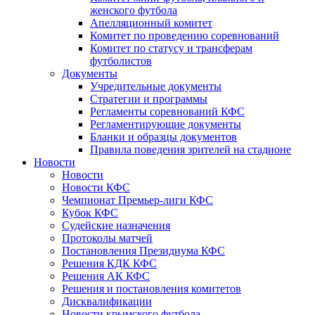
женского футбола
Апелляционный комитет
Комитет по проведению соревнований
Комитет по статусу и трансферам
футболистов
Документы
Учредительные документы
Стратегии и программы
Регламенты соревнований КФС
Регламентирующие документы
Бланки и образцы документов
Правила поведения зрителей на стадионе
Новости
Новости
Новости КФС
Чемпионат Премьер-лиги КФС
Кубок КФС
Судейские назначения
Протоколы матчей
Постановления Президиума КФС
Решения КДК КФС
Решения АК КФС
Решения и постановления комитетов
Дисквалификации
Новости крымского футбола