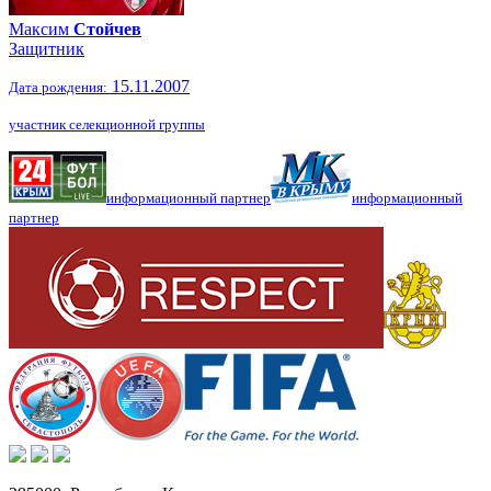
Максим
Стойчев
Защитник
15.11.2007
Дата рождения:
участник селекционной группы
информационный партнер
информационный
партнер