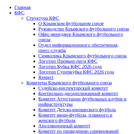
Главная
КФС
Структура КФС
О Крымском футбольном союзе
Руководство Крымского футбольного союза
Офис-менеджер Крымского футбольного
союза
Отдел информационного обеспечения,
пресс-служба
Символика Крымского футбольного союза
Логотип Премьер-лиги КФС
Логотип Кубка КФС 2026 года
Логотип Суперкубка КФС 2026 года
Respect
Комитеты Крымского футбольного союза
Судейско-инспекторский комитет
Контрольно-дисциплинарный комитет
Комитет Аттестации футбольных клубов и
инфраструктуры
Комитет Детско-юношеского футбола
Комитет мини-футбола, пляжного и
женского футбола
Апелляционный комитет
Комитет по проведению соревнований