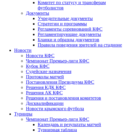
Комитет по статусу и трансферам
футболистов
Документы
Учредительные документы
Стратегии и программы
Регламенты соревнований КФС
Регламентирующие документы
Бланки и образцы документов
Правила поведения зрителей на стадионе
Новости
Новости КФС
Чемпионат Премьер-лиги КФС
Кубок КФС
Судейские назначения
Протоколы матчей
Постановления Президиума КФС
Решения КДК КФС
Решения АК КФС
Решения и постановления комитетов
Дисквалификации
Новости крымского футбола
Турниры
Чемпионат Премьер-лиги КФС
Календарь и результаты матчей
Турнирная таблица