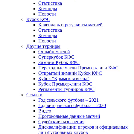
Статистика
Команды
Новости
Кубок КФС
Календарь и результаты матчей
Статистика
Команды
Новости
Другие турниры
Онлайн матчей
Суперкубок КФС
Зимний Кубок КФС
Переходные матчи Премьер-лиги КФС
Открытый зимний Кубок КФС
Кубок "Крымская весна"
Кубок Премьер-лиги КФС
Регламенты турниров КФС
Ссылки
Год сельского футбола – 2021
Год ветеранского футбола – 2020
Видео
Протокольные данные матчей
Судейские назначения
Дисквалификации игроков и официальных
лиц футбольных клубов