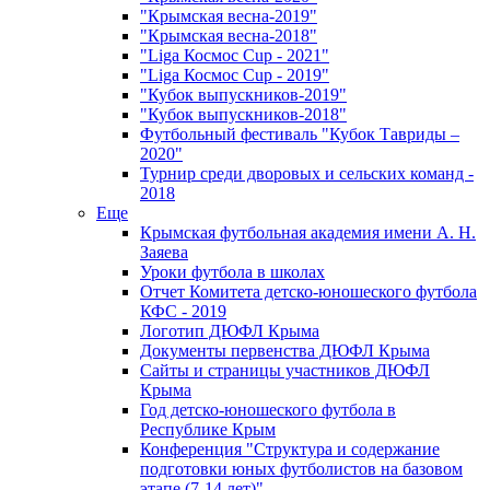
"Крымская весна-2019"
"Крымская весна-2018"
"Liga Космос Cup - 2021"
"Liga Космос Cup - 2019"
"Кубок выпускников-2019"
"Кубок выпускников-2018"
Футбольный фестиваль "Кубок Тавриды –
2020"
Турнир среди дворовых и сельских команд -
2018
Еще
Крымская футбольная академия имени А. Н.
Заяева
Уроки футбола в школах
Отчет Комитета детско-юношеского футбола
КФС - 2019
Логотип ДЮФЛ Крыма
Документы первенства ДЮФЛ Крыма
Сайты и страницы участников ДЮФЛ
Крыма
Год детско-юношеского футбола в
Республике Крым
Конференция "Структура и содержание
подготовки юных футболистов на базовом
этапе (7-14 лет)"