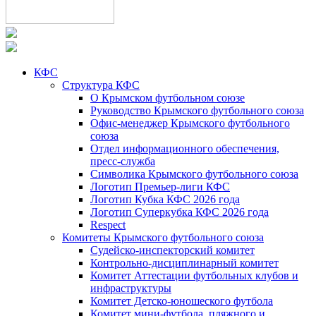
КФС
Структура КФС
О Крымском футбольном союзе
Руководство Крымского футбольного союза
Офис-менеджер Крымского футбольного
союза
Отдел информационного обеспечения,
пресс-служба
Символика Крымского футбольного союза
Логотип Премьер-лиги КФС
Логотип Кубка КФС 2026 года
Логотип Суперкубка КФС 2026 года
Respect
Комитеты Крымского футбольного союза
Судейско-инспекторский комитет
Контрольно-дисциплинарный комитет
Комитет Аттестации футбольных клубов и
инфраструктуры
Комитет Детско-юношеского футбола
Комитет мини-футбола, пляжного и