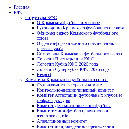
Главная
КФС
Структура КФС
О Крымском футбольном союзе
Руководство Крымского футбольного союза
Офис-менеджер Крымского футбольного
союза
Отдел информационного обеспечения,
пресс-служба
Символика Крымского футбольного союза
Логотип Премьер-лиги КФС
Логотип Кубка КФС 2026 года
Логотип Суперкубка КФС 2026 года
Respect
Комитеты Крымского футбольного союза
Судейско-инспекторский комитет
Контрольно-дисциплинарный комитет
Комитет Аттестации футбольных клубов и
инфраструктуры
Комитет Детско-юношеского футбола
Комитет мини-футбола, пляжного и
женского футбола
Апелляционный комитет
Комитет по проведению соревнований