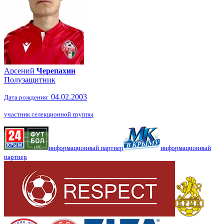
Арсений
Черепахин
Полузащитник
04.02.2003
Дата рождения:
участник селекционной группы
информационный партнер
информационный
партнер