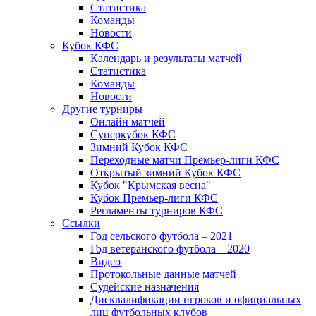
Статистика
Команды
Новости
Кубок КФС
Календарь и результаты матчей
Статистика
Команды
Новости
Другие турниры
Онлайн матчей
Суперкубок КФС
Зимний Кубок КФС
Переходные матчи Премьер-лиги КФС
Открытый зимний Кубок КФС
Кубок "Крымская весна"
Кубок Премьер-лиги КФС
Регламенты турниров КФС
Ссылки
Год сельского футбола – 2021
Год ветеранского футбола – 2020
Видео
Протокольные данные матчей
Судейские назначения
Дисквалификации игроков и официальных
лиц футбольных клубов