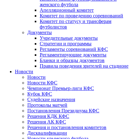
женского футбола
Апелляционный комитет
Комитет по проведению соревнований
Комитет по статусу и трансферам
футболистов
Документы
Учредительные документы
Стратегии и программы
Регламенты соревнований КФС
Регламентирующие документы
Бланки и образцы документов
Правила поведения зрителей на стадионе
Новости
Новости
Новости КФС
Чемпионат Премьер-лиги КФС
Кубок КФС
Судейские назначения
Протоколы матчей
Постановления Президиума КФС
Решения КДК КФС
Решения АК КФС
Решения и постановления комитетов
Дисквалификации
Новости крымского футбола