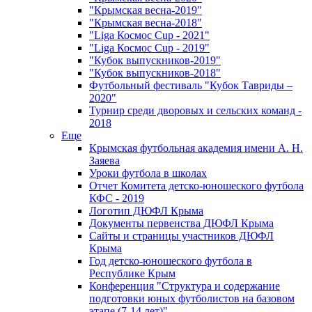
"Крымская весна-2019"
"Крымская весна-2018"
"Liga Космос Cup - 2021"
"Liga Космос Cup - 2019"
"Кубок выпускников-2019"
"Кубок выпускников-2018"
Футбольный фестиваль "Кубок Тавриды –
2020"
Турнир среди дворовых и сельских команд -
2018
Еще
Крымская футбольная академия имени А. Н.
Заяева
Уроки футбола в школах
Отчет Комитета детско-юношеского футбола
КФС - 2019
Логотип ДЮФЛ Крыма
Документы первенства ДЮФЛ Крыма
Сайты и страницы участников ДЮФЛ
Крыма
Год детско-юношеского футбола в
Республике Крым
Конференция "Структура и содержание
подготовки юных футболистов на базовом
этапе (7-14 лет)"