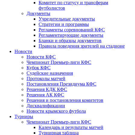
Комитет по статусу и трансферам
футболистов
Документы
Учредительные документы
Стратегии и программы
Регламенты соревнований КФС
Регламентирующие документы
Бланки и образцы документов
Правила поведения зрителей на стадионе
Новости
Новости КФС
Чемпионат Премьер-лиги КФС
Кубок КФС
Судейские назначения
Протоколы матчей
Постановления Президиума КФС
Решения КДК КФС
Решения АК КФС
Решения и постановления комитетов
Дисквалификации
Новости крымского футбола
Турниры
Чемпионат Премьер-лиги КФС
Календарь и результаты матчей
Турнирная таблица