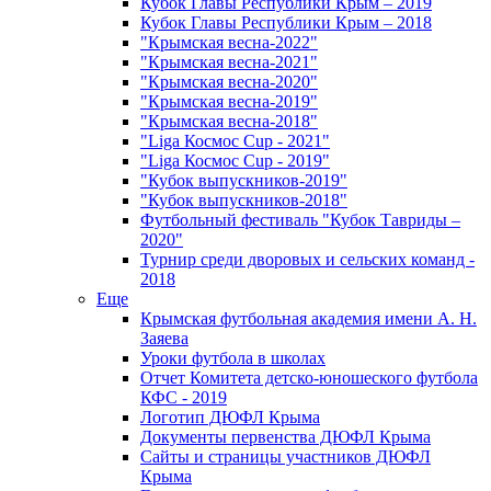
Кубок Главы Республики Крым – 2019
Кубок Главы Республики Крым – 2018
"Крымская весна-2022"
"Крымская весна-2021"
"Крымская весна-2020"
"Крымская весна-2019"
"Крымская весна-2018"
"Liga Космос Cup - 2021"
"Liga Космос Cup - 2019"
"Кубок выпускников-2019"
"Кубок выпускников-2018"
Футбольный фестиваль "Кубок Тавриды –
2020"
Турнир среди дворовых и сельских команд -
2018
Еще
Крымская футбольная академия имени А. Н.
Заяева
Уроки футбола в школах
Отчет Комитета детско-юношеского футбола
КФС - 2019
Логотип ДЮФЛ Крыма
Документы первенства ДЮФЛ Крыма
Сайты и страницы участников ДЮФЛ
Крыма