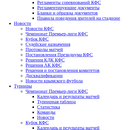
Регламенты соревнований КФС
Регламентирующие документы
Бланки и образцы документов
Правила поведения зрителей на стадионе
Новости
Новости КФС
Чемпионат Премьер-лиги КФС
Кубок КФС
Судейские назначения
Протоколы матчей
Постановления Президиума КФС
Решения КДК КФС
Решения АК КФС
Решения и постановления комитетов
Дисквалификации
Новости крымского футбола
Турниры
Чемпионат Премьер-лиги КФС
Календарь и результаты матчей
Турнирная таблица
Статистика
Команды
Новости
Кубок КФС
Календарь и результаты матчей