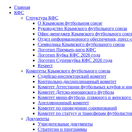
Главная
КФС
Структура КФС
О Крымском футбольном союзе
Руководство Крымского футбольного союза
Офис-менеджер Крымского футбольного союз
Отдел информационного обеспечения, пресс-
Символика Крымского футбольного союза
Логотип Премьер-лиги КФС
Логотип Кубка КФС 2026 года
Логотип Суперкубка КФС 2026 года
Respect
Комитеты Крымского футбольного союза
Судейско-инспекторский комитет
Контрольно-дисциплинарный комитет
Комитет Аттестации футбольных клубов и и
Комитет Детско-юношеского футбола
Комитет мини-футбола, пляжного и женского
Апелляционный комитет
Комитет по проведению соревнований
Комитет по статусу и трансферам футболисто
Документы
Учредительные документы
Стратегии и программы