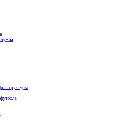
а
служба
нфраструктуры
 футбола
в