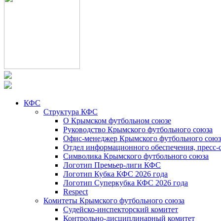
КФС
Структура КФС
О Крымском футбольном союзе
Руководство Крымского футбольного союза
Офис-менеджер Крымского футбольного союз
Отдел информационного обеспечения, пресс-
Символика Крымского футбольного союза
Логотип Премьер-лиги КФС
Логотип Кубка КФС 2026 года
Логотип Суперкубка КФС 2026 года
Respect
Комитеты Крымского футбольного союза
Судейско-инспекторский комитет
Контрольно-дисциплинарный комитет