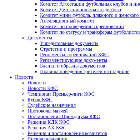
Комитет Аттестации футбольных клубов и и
Комитет Детско-юношеского футбола
Комитет мини-футбола, пляжного и женского
Апелляционный комитет
Комитет по проведению соревнований
Комитет по статусу и трансферам футболисто
Документы
Учредительные документы
Стратегии и программы
Регламенты соревнований КФС
Регламентирующие документы
Бланки и образцы документов
Правила поведения зрителей на стадионе
Новости
Новости
Новости КФС
Чемпионат Премьер-лиги КФС
Кубок КФС
Судейские назначения
Протоколы матчей
Постановления Президиума КФС
Решения КДК КФС
Решения АК КФС
Решения и постановления комитетов
Дисквалификации