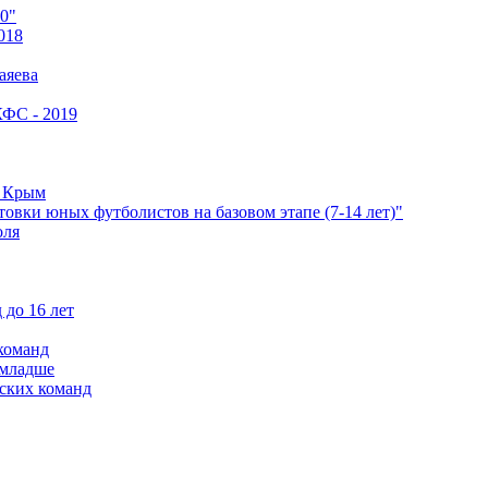
0"
018
аяева
КФС - 2019
е Крым
овки юных футболистов на базовом этапе (7-14 лет)"
оля
 до 16 лет
команд
 младше
ских команд