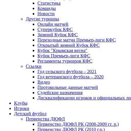
Статистика
Команды
Новости
Другие турниры
Онлайн матчей
Суперкубок КФС
Зимний Кубок КФС
Переходные матчи Премьер-лиги КФС
Открытый зимний Кубок КФС
Кубок "Крымская весна"
Кубок Премьер-лиги КФС
Регламенты турниров КФС
Ссылки
Год сельского футбола – 2021
Год ветеранского футбола – 2020
Видео
Протокольные данные матчей
Судейские назначения
Дисквалификации игроков и официальных ли
Клубы
Игроки
Детский футбол
Первенства ДЮФЛ
Первенство ДЮФЛ РК (2008-2009 гг. р.)
Первенство ДЮФЛ РК (2010 г.р.)