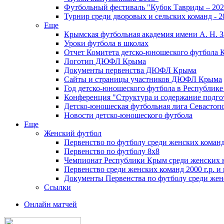
Футбольный фестиваль "Кубок Тавриды – 202
Турнир среди дворовых и сельских команд - 2
Еще
Крымская футбольная академия имени А. Н. З
Уроки футбола в школах
Отчет Комитета детско-юношеского футбола 
Логотип ДЮФЛ Крыма
Документы первенства ДЮФЛ Крыма
Сайты и страницы участников ДЮФЛ Крыма
Год детско-юношеского футбола в Республик
Конференция "Структура и содержание подгот
Детско-юношеская футбольная лига Севастоп
Новости детско-юношеского футбола
Еще
Женский футбол
Первенство по футболу среди женских команд
Первенство по футболу 8х8
Чемпионат Республики Крым среди женских 
Первенство среди женских команд 2000 г.р. и
Документы Первенства по футболу среди жен
Ссылки
Онлайн матчей