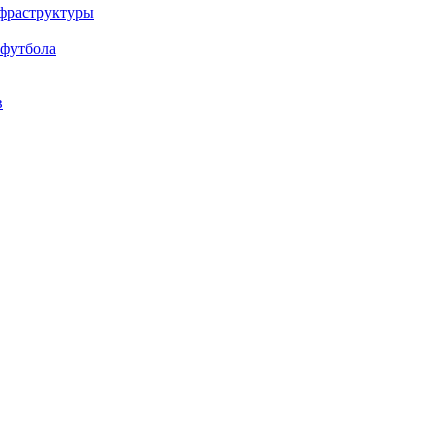
нфраструктуры
 футбола
в