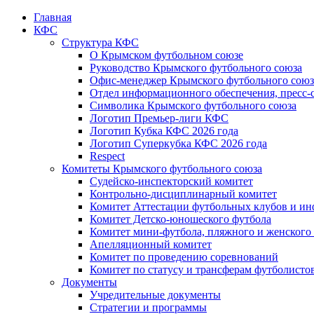
Главная
КФС
Структура КФС
О Крымском футбольном союзе
Руководство Крымского футбольного союза
Офис-менеджер Крымского футбольного союз
Отдел информационного обеспечения, пресс-
Символика Крымского футбольного союза
Логотип Премьер-лиги КФС
Логотип Кубка КФС 2026 года
Логотип Суперкубка КФС 2026 года
Respect
Комитеты Крымского футбольного союза
Судейско-инспекторский комитет
Контрольно-дисциплинарный комитет
Комитет Аттестации футбольных клубов и и
Комитет Детско-юношеского футбола
Комитет мини-футбола, пляжного и женского
Апелляционный комитет
Комитет по проведению соревнований
Комитет по статусу и трансферам футболисто
Документы
Учредительные документы
Стратегии и программы