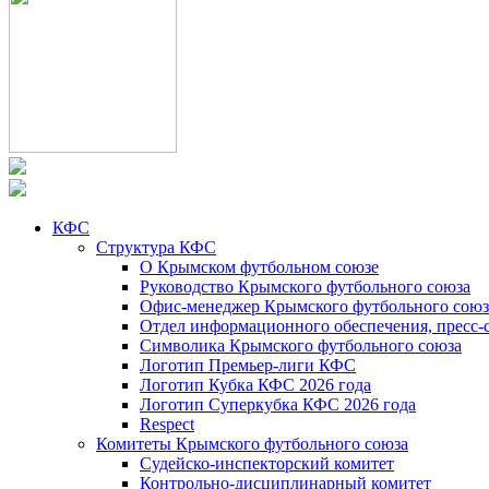
КФС
Структура КФС
О Крымском футбольном союзе
Руководство Крымского футбольного союза
Офис-менеджер Крымского футбольного союз
Отдел информационного обеспечения, пресс-
Символика Крымского футбольного союза
Логотип Премьер-лиги КФС
Логотип Кубка КФС 2026 года
Логотип Суперкубка КФС 2026 года
Respect
Комитеты Крымского футбольного союза
Судейско-инспекторский комитет
Контрольно-дисциплинарный комитет