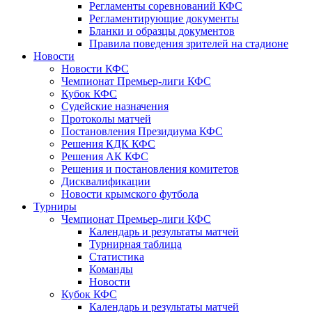
Регламенты соревнований КФС
Регламентирующие документы
Бланки и образцы документов
Правила поведения зрителей на стадионе
Новости
Новости КФС
Чемпионат Премьер-лиги КФС
Кубок КФС
Судейские назначения
Протоколы матчей
Постановления Президиума КФС
Решения КДК КФС
Решения АК КФС
Решения и постановления комитетов
Дисквалификации
Новости крымского футбола
Турниры
Чемпионат Премьер-лиги КФС
Календарь и результаты матчей
Турнирная таблица
Статистика
Команды
Новости
Кубок КФС
Календарь и результаты матчей