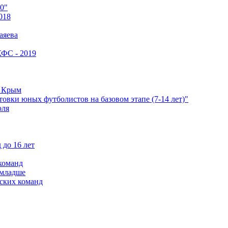
0"
018
аяева
КФС - 2019
е Крым
овки юных футболистов на базовом этапе (7-14 лет)"
оля
 до 16 лет
команд
 младше
ских команд