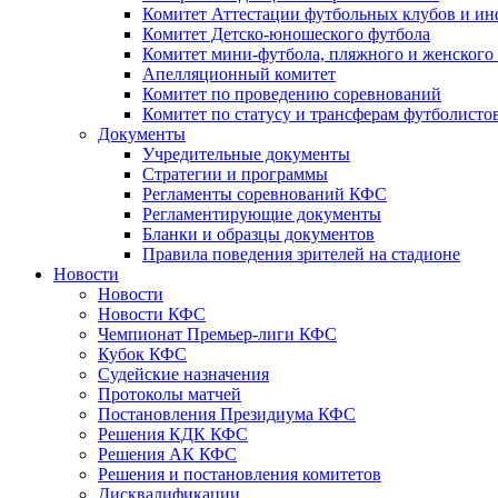
Комитет Аттестации футбольных клубов и и
Комитет Детско-юношеского футбола
Комитет мини-футбола, пляжного и женского
Апелляционный комитет
Комитет по проведению соревнований
Комитет по статусу и трансферам футболисто
Документы
Учредительные документы
Стратегии и программы
Регламенты соревнований КФС
Регламентирующие документы
Бланки и образцы документов
Правила поведения зрителей на стадионе
Новости
Новости
Новости КФС
Чемпионат Премьер-лиги КФС
Кубок КФС
Судейские назначения
Протоколы матчей
Постановления Президиума КФС
Решения КДК КФС
Решения АК КФС
Решения и постановления комитетов
Дисквалификации