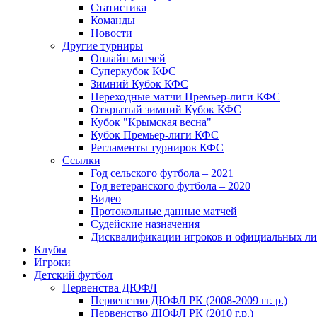
Статистика
Команды
Новости
Другие турниры
Онлайн матчей
Суперкубок КФС
Зимний Кубок КФС
Переходные матчи Премьер-лиги КФС
Открытый зимний Кубок КФС
Кубок "Крымская весна"
Кубок Премьер-лиги КФС
Регламенты турниров КФС
Ссылки
Год сельского футбола – 2021
Год ветеранского футбола – 2020
Видео
Протокольные данные матчей
Судейские назначения
Дисквалификации игроков и официальных ли
Клубы
Игроки
Детский футбол
Первенства ДЮФЛ
Первенство ДЮФЛ РК (2008-2009 гг. р.)
Первенство ДЮФЛ РК (2010 г.р.)