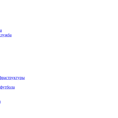
а
служба
нфраструктуры
 футбола
в