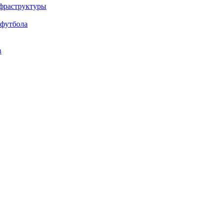
нфраструктуры
 футбола
в