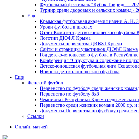
Футбольный фестиваль "Кубок Тавриды – 202
Турнир среди дворовых и сельских команд - 2
Еще
Крымская футбольная академия имени А. Н. З
Уроки футбола в школах
Отчет Комитета детско-юношеского футбола 
Логотип ДЮФЛ Крыма
Документы первенства ДЮФЛ Крыма
Сайты и страницы участников ДЮФЛ Крыма
Год детско-юношеского футбола в Республик
Конференция "Структура и содержание подгот
Детско-юношеская футбольная лига Севастоп
Новости детско-юношеского футбола
Еще
Женский футбол
Первенство по футболу среди женских команд
Первенство по футболу 8х8
Чемпионат Республики Крым среди женских 
Первенство среди женских команд 2000 г.р. и
Документы Первенства по футболу среди жен
Ссылки
Онлайн матчей